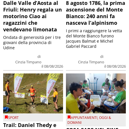
Dalle Valle d’Aosta al
8 agosto 1786, la prima
Friuli: Henry regala un
ascensione del Monte
motorino Ciao ai
Bianco: 240 anni fa
ragazzini che
nasceva l’alpinismo
vendevano limonata
I primi a raggiungere la vetta
del Monte Bianco furono
Ondata di generosità per i tre
Jacques Balmat e Michel
giovani della provincia di
Gabriel Paccard
Udine
di
di
Cinzia Timpano
Cinzia Timpano
il 08/08/2026
il 08/08/2026
SPORT
APPUNTAMENTI
,
OGGI &
DOMANI
Trail: Daniel Thedy e