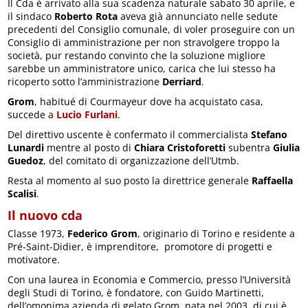
Il Cda è arrivato alla sua scadenza naturale sabato 30 aprile, e
il sindaco
Roberto Rota
aveva già annunciato nelle sedute
precedenti del Consiglio comunale, di voler proseguire con un
Consiglio di amministrazione per non stravolgere troppo la
società, pur restando convinto che la soluzione migliore
sarebbe un amministratore unico, carica che lui stesso ha
ricoperto sotto l’amministrazione
Derriard
.
Grom
, habitué di Courmayeur dove ha acquistato casa,
succede a
Lucio Furlani
.
Del direttivo uscente è confermato il commercialista
Stefano
Lunardi
mentre al posto di
Chiara Cristoforetti
subentra
Giulia
Guedoz
, del comitato di organizzazione dell’Utmb.
Resta al momento al suo posto la direttrice generale
Raffaella
Scalisi
.
Il nuovo cda
Classe 1973,
Federico Grom
, originario di Torino e residente a
Pré-Saint-Didier, è imprenditore, promotore di progetti e
motivatore.
Con una laurea in Economia e Commercio, presso l’Università
degli Studi di Torino, è fondatore, con Guido Martinetti,
dell’omonima azienda di gelato Grom, nata nel 2003, di cui è