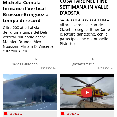
COSA FARE NEL FINE
Michela Comola
SETTIMANA IN VALLE
firmano il Vertical
D’AOSTA
Brusson-Bringuez a
tempo di record
SABATO 8 AGOSTO ALLEIN –
All’area verde Le Plan-de-
Oltre 200 atleti al via
Clavel prosegue “ItinerDante”,
dell'ultima tappa del Défì
le letture dantesche, con la
Vertical, sul podio anche
partecipazione di Antonello
Mathieu Brunod, Alex
Pistritto (...
Noussan, Miriam Di Vincenzo
e Kaitlin Allen
di
di
Davide Pellegrino
gazzettamatin
il 08/08/2026
il 07/08/2026
CRONACA
CRONACA