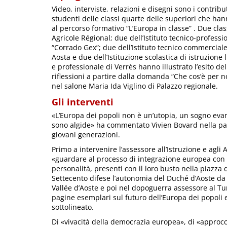
Video, interviste, relazioni e disegni sono i contribut
studenti delle classi quarte delle superiori che ha
al percorso formativo “L’Europa in classe” . Due class
Agricole Régional; due dell’Istituto tecnico-professi
“Corrado Gex”; due dell’Istituto tecnico commerciale
Aosta e due dell’Istituzione scolastica di istruzione l
e professionale di Verrès hanno illustrato l’esito del
riflessioni a partire dalla domanda “Che cos’è per no
nel salone Maria Ida Viglino di Palazzo regionale.
Gli interventi
«L’Europa dei popoli non è un’utopia, un sogno evan
sono algide» ha commentato Vivien Bovard nella part
giovani generazioni.
Primo a intervenire l’assessore all’Istruzione e agli 
«guardare al processo di integrazione europea con 
personalità, presenti con il loro busto nella piazza
Settecento difese l’autonomia del Duché d’Aoste da 
Vallée d’Aoste e poi nel dopoguerra assessore al Tur
pagine esemplari sul futuro dell’Europa dei popoli e
sottolineato.
Di «vivacità della democrazia europea», di «appro