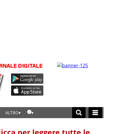
ALTRO
licca per leggere tutte le