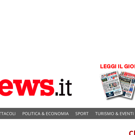
TTACOLI
POLITICA & ECONOMIA
SPORT
TURISMO & EVENTI
C