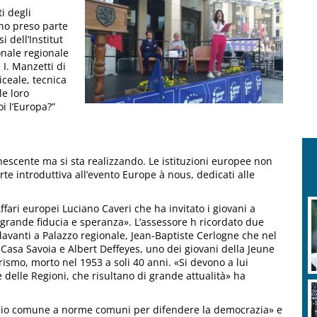
i degli
nno preso parte
i dell’Institut
onale regionale
 I. Manzetti di
iceale, tecnica
le loro
i l’Europa?”
escente ma si sta realizzando. Le istituzioni europee non
e introduttiva all’evento Europe à nous, dedicati alle
Affari europei Luciano Caveri che ha invitato i giovani a
grande fiducia e speranza». L’assessore h ricordato due
 davanti a Palazzo regionale, Jean-Baptiste Cerlogne che nel
Casa Savoia e Albert Deffeyes, uno dei giovani della Jeune
ismo, morto nel 1953 a soli 40 anni. «Si devono a lui
 delle Regioni, che risultano di grande attualità» ha
ccio comune a norme comuni per difendere la democrazia» e