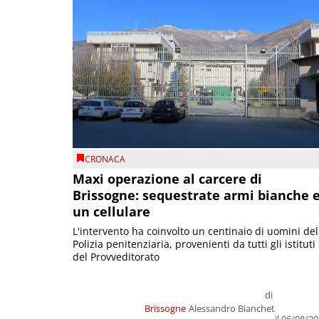
CRONACA
Maxi operazione al carcere di
Brissogne: sequestrate armi bianche 
un cellulare
L'intervento ha coinvolto un centinaio di uomini del
Polizia penitenziaria, provenienti da tutti gli istituti
del Provveditorato
di
Brissogne
Alessandro Bianchet
il 06/08/2