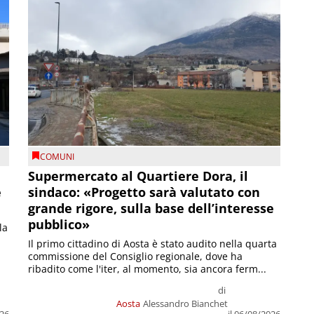
COMUNI
Supermercato al Quartiere Dora, il
e
sindaco: «Progetto sarà valutato con
grande rigore, sulla base dell’interesse
pubblico»
la
Il primo cittadino di Aosta è stato audito nella quarta
commissione del Consiglio regionale, dove ha
ribadito come l'iter, al momento, sia ancora ferm...
di
Aosta
Alessandro Bianchet
026
il 06/08/2026