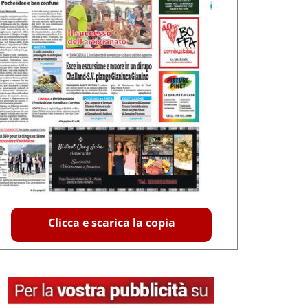
Clicca e scarica la copia