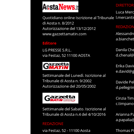
DIRETTOR
Luca Merc
l.mercant
Quotidiano online Iscrizione al Tribunale
di Aosta n. 8/2012
REDAZIO
Autorizzazione del 13/12/2012
Alessandr
www.gazzettamatin.com
a.bianche
Editore
Danila Ch
LG PRESSE S.R.L.
d.chenal@
via Festaz, 52 11100 AOSTA
Erika Davi
e.david@g
Settimanale del Lunedì. Iscrizione al
Tribunale di Aosta n. 9/2002
Davide Pel
Autorizzazione del 20/05/2002
d.pellegr
Cinzia Ti
c.timpan
Settimanale del Sabato. Iscrizione al
Tribunale di Aosta n.4 del 4/10/2016
Arianna P
a.papalia
REDAZIONE
via Festaz, 52 - 11100 Aosta
Thomas Pi