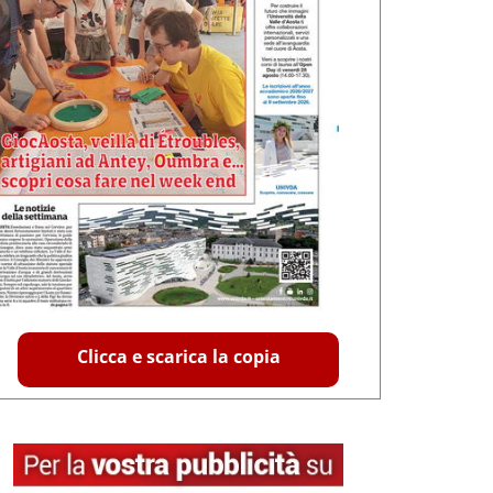
Clicca e scarica la copia