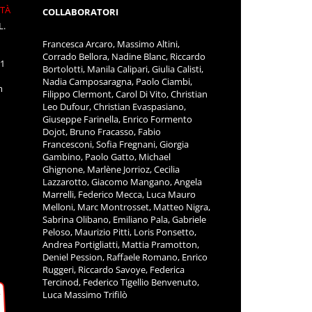
ITÀ
COLLABORATORI
L.
Francesca Arcaro, Massimo Altini,
Corrado Bellora, Nadine Blanc, Riccardo
11
Bortolotti, Manila Calipari, Giulia Calisti,
Nadia Camposaragna, Paolo Ciambi,
m
Filippo Clermont, Carol Di Vito, Christian
Leo Dufour, Christian Evaspasiano,
Giuseppe Farinella, Enrico Formento
Dojot, Bruno Fracasso, Fabio
Francesconi, Sofia Fregnani, Giorgia
Gambino, Paolo Gatto, Michael
Ghignone, Marlène Jorrioz, Cecilia
Lazzarotto, Giacomo Mangano, Angela
Marrelli, Federico Mecca, Luca Mauro
Melloni, Marc Montrosset, Matteo Nigra,
Sabrina Olibano, Emiliano Pala, Gabriele
Peloso, Maurizio Pitti, Loris Ponsetto,
Andrea Portigliatti, Mattia Pramotton,
Deniel Pession, Raffaele Romano, Enrico
Ruggeri, Riccardo Savoye, Federica
Tercinod, Federico Tigellio Benvenuto,
Luca Massimo Trifilò