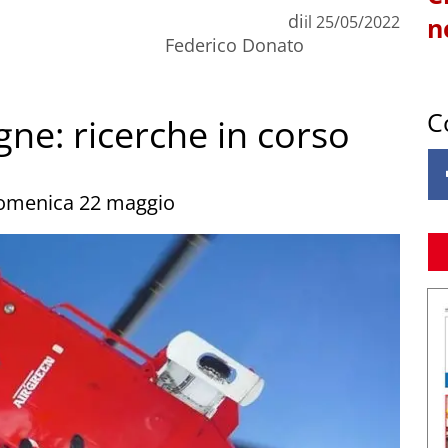
di
il
25/05/2022
n
Federico Donato
C
ne: ricerche in corso
domenica 22 maggio