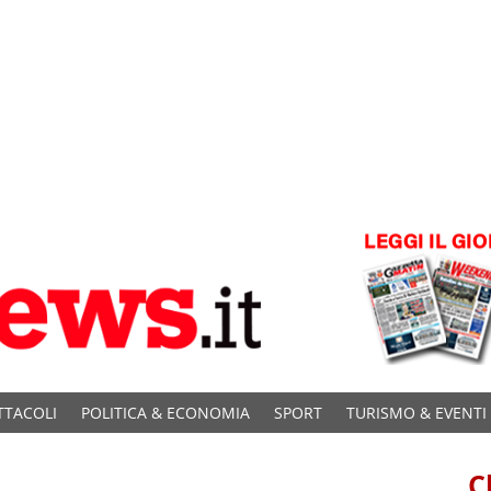
TTACOLI
POLITICA & ECONOMIA
SPORT
TURISMO & EVENTI
C