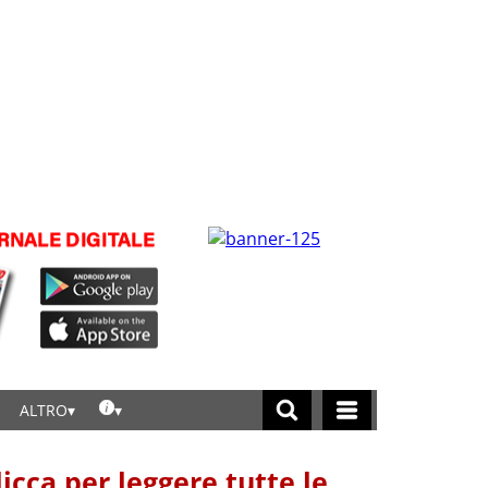
ALTRO
licca per leggere tutte le