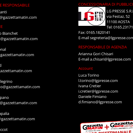
CONCESSIONARIA DI PUBBLIC
E RESPONSABILE
LG PRESSE S.R.
anti
via Festaz, 52
i@gazzettamatin.com
11100 AOSTA
NE
Tel: 0165.2317
Fax: 0165.1820141
o Bianchet
E-mail
segreteria@lgpresse.co
t@gazzettamatin.com
RESPONSABILE DI AGENZIA
enal
Arianna Gori Chisari
gazzettamatin.com
E-mail
a.chisari@lgpresse.com
d
Account
azzettamatin.com
Luca Torino
l.torino@lgpresse.com
legrino
Ivana Cretier
ino@gazzettamatin.com
i.cretier@lgpresse.com
Daniele Fimiano
mpano
d.fimiano@lgpresse.com
o@gazzettamatin.com
apalia
@gazzettamatin.com
ccot