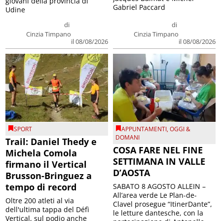
giovani della provincia di
Gabriel Paccard
Udine
di
di
Cinzia Timpano
Cinzia Timpano
il 08/08/2026
il 08/08/2026
SPORT
APPUNTAMENTI
,
OGGI &
DOMANI
Trail: Daniel Thedy e
COSA FARE NEL FINE
Michela Comola
SETTIMANA IN VALLE
firmano il Vertical
D’AOSTA
Brusson-Bringuez a
tempo di record
SABATO 8 AGOSTO ALLEIN –
All’area verde Le Plan-de-
Oltre 200 atleti al via
Clavel prosegue “ItinerDante”,
dell'ultima tappa del Défì
le letture dantesche, con la
Vertical, sul podio anche