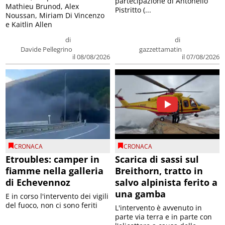
partecipazione di Antonello
Mathieu Brunod, Alex
Pistritto (...
Noussan, Miriam Di Vincenzo
e Kaitlin Allen
di
di
Davide Pellegrino
gazzettamatin
il 08/08/2026
il 07/08/2026
CRONACA
CRONACA
Etroubles: camper in
Scarica di sassi sul
fiamme nella galleria
Breithorn, tratto in
di Echevennoz
salvo alpinista ferito a
una gamba
E in corso l'intervento dei vigili
del fuoco, non ci sono feriti
L'intervento è avvenuto in
parte via terra e in parte con