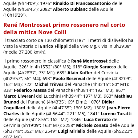
Aquile (9h44’09”); 1976°
Rinaldo Di Francescantonio
delle
Aquile (9h59’45”); 2082°
Alberto Dublanc
delle Aquile
(10h19’29”).
René Montrosset primo rossonero nel corto
della mitica Nove Colli
Il tracciato corto da 130 chilometri (1871 i metri di dislivello) ha
visto la vittoria di
Enrico Filippi
della Vivo Mg.K Vis in 3h29’38”
(media 37,200 km/h).
Il primo rossonero in classifica è
René Montrosset
delle
Aquile, 326° in 4h15’52” (80° M3); 618°
Giorgio Saracco
delle
Aquile (4h28’37”; 73° M1); 639°
Alain Kofler
del Cervinia
(4h29’57”; 56° M4); 693°
Paolo Besenval
delle Aquile (4h32’09”;
162° M3); 722°
Michel Trèves
del Panaché (4h33’15”; 80° M1);
838°
Federico Massa
del Panaché (4h38’14”; 192° M3); 867°
Marco Liverani
del Lucchini (4h39’44”; 197° M3); 963°
Mathieu
Brunod
del Panaché (4h43’35”; 69° Elmt); 1076°
Didier
Coquillard
delle Aquile (4h47’55”; 130° M2); 1306°
Jean-Pierre
Charles
delle Aquile (4h56’44”; 221° M5); 1841°
Loreno Turatti
delle Aquile (5h18’55”; 162° M7); 1846°
Luca Cerrato
del
Cervinia (5h19’09”; 163° M7); 2258°
Michele Zenato
delle Aquile
(5h37’49”; 352° M6); 2549°
Luigi Miriello
delle Aquile (5h52’23”;
406° M6).