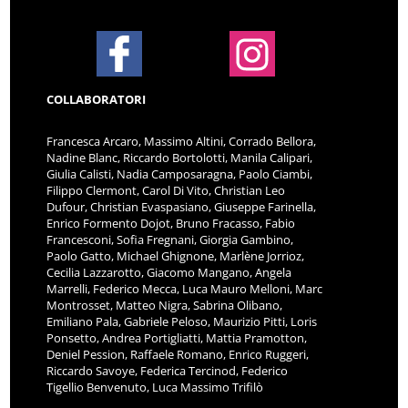
COLLABORATORI
Francesca Arcaro, Massimo Altini, Corrado Bellora,
Nadine Blanc, Riccardo Bortolotti, Manila Calipari,
Giulia Calisti, Nadia Camposaragna, Paolo Ciambi,
Filippo Clermont, Carol Di Vito, Christian Leo
Dufour, Christian Evaspasiano, Giuseppe Farinella,
Enrico Formento Dojot, Bruno Fracasso, Fabio
Francesconi, Sofia Fregnani, Giorgia Gambino,
Paolo Gatto, Michael Ghignone, Marlène Jorrioz,
Cecilia Lazzarotto, Giacomo Mangano, Angela
Marrelli, Federico Mecca, Luca Mauro Melloni, Marc
Montrosset, Matteo Nigra, Sabrina Olibano,
Emiliano Pala, Gabriele Peloso, Maurizio Pitti, Loris
Ponsetto, Andrea Portigliatti, Mattia Pramotton,
Deniel Pession, Raffaele Romano, Enrico Ruggeri,
Riccardo Savoye, Federica Tercinod, Federico
Tigellio Benvenuto, Luca Massimo Trifilò