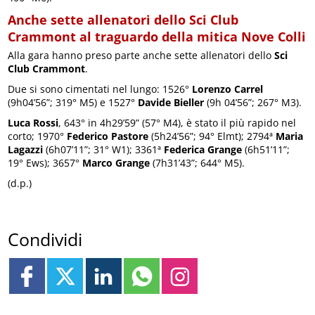
Anche sette allenatori dello Sci Club
Crammont al traguardo della mitica Nove Colli
Alla gara hanno preso parte anche sette allenatori dello
Sci
Club Crammont
.
Due si sono cimentati nel lungo: 1526°
Lorenzo Carrel
(9h04’56”; 319° M5) e 1527°
Davide Bieller
(9h 04’56”; 267° M3).
Luca Rossi
, 643° in 4h29’59” (57° M4), è stato il più rapido nel
corto; 1970°
Federico Pastore
(5h24’56”; 94° Elmt); 2794ª
Maria
Lagazzi
(6h07’11”; 31° W1); 3361ª
Federica Grange
(6h51’11”;
19° Ews); 3657°
Marco Grange
(7h31’43”; 644° M5).
(d.p.)
Condividi