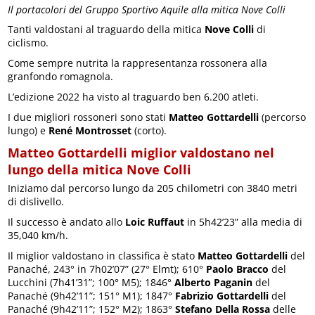
Il portacolori del Gruppo Sportivo Aquile alla mitica Nove Colli
Tanti valdostani al traguardo della mitica
Nove Colli
di
ciclismo.
Come sempre nutrita la rappresentanza rossonera alla
granfondo romagnola.
L’edizione 2022 ha visto al traguardo ben 6.200 atleti.
I due migliori rossoneri sono stati
Matteo Gottardelli
(percorso
lungo) e
René Montrosset
(corto).
Matteo Gottardelli miglior valdostano nel
lungo della mitica Nove Colli
Iniziamo dal percorso lungo da 205 chilometri con 3840 metri
di dislivello.
Il successo è andato allo
Loic Ruffaut
in 5h42’23” alla media di
35,040 km/h.
Il miglior valdostano in classifica è stato
Matteo Gottardelli
del
Panaché, 243° in 7h02’07” (27° Elmt); 610°
Paolo Bracco
del
Lucchini (7h41’31”; 100° M5); 1846°
Alberto Paganin
del
Panaché (9h42’11”; 151° M1); 1847°
Fabrizio Gottardelli
del
Panaché (9h42’11”; 152° M2); 1863°
Stefano Della Rossa
delle