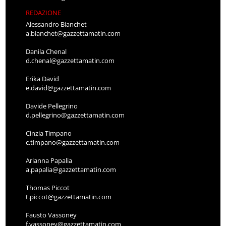
REDAZIONE
Alessandro Bianchet
a.bianchet@gazzettamatin.com
Danila Chenal
d.chenal@gazzettamatin.com
Erika David
e.david@gazzettamatin.com
Davide Pellegrino
d.pellegrino@gazzettamatin.com
Cinzia Timpano
c.timpano@gazzettamatin.com
Arianna Papalia
a.papalia@gazzettamatin.com
Thomas Piccot
t.piccot@gazzettamatin.com
Fausto Vassoney
f.vassoney@gazzettamatin.com