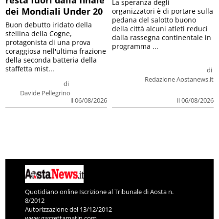
La speranza degli
dei Mondiali Under 20
organizzatori è di portare sulla
pedana del salotto buono
Buon debutto iridato della
della città alcuni atleti reduci
stellina della Cogne,
dalla rassegna continentale in
protagonista di una prova
programma ...
coraggiosa nell'ultima frazione
della seconda batteria della
staffetta mist...
di
Redazione Aostanews.it
di
Davide Pellegrino
il 06/08/2026
il 06/08/2026
Quotidiano online Iscrizione al Tribunale di Aosta n.
8/2012
Autorizzazione del 13/12/2012
www.gazzettamatin.com