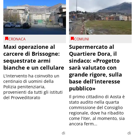
CRONACA
COMUNI
Maxi operazione al
Supermercato al
carcere di Brissogne:
Quartiere Dora, il
sequestrate armi
sindaco: «Progetto
bianche e un cellulare
sarà valutato con
grande rigore, sulla
L'intervento ha coinvolto un
base dell’interesse
centinaio di uomini della
Polizia penitenziaria,
pubblico»
provenienti da tutti gli istituti
Il primo cittadino di Aosta è
del Provveditorato
stato audito nella quarta
commissione del Consiglio
regionale, dove ha ribadito
come l'iter, al momento, sia
ancora ferm...
di
di