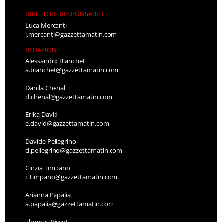
DIRETTORE RESPONSABILE
Luca Mercanti
l.mercanti@gazzettamatin.com
REDAZIONE
Alessandro Bianchet
a.bianchet@gazzettamatin.com
Danila Chenal
d.chenal@gazzettamatin.com
Erika David
e.david@gazzettamatin.com
Davide Pellegrino
d.pellegrino@gazzettamatin.com
Cinzia Timpano
c.timpano@gazzettamatin.com
Arianna Papalia
a.papalia@gazzettamatin.com
Thomas Piccot