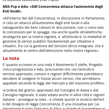
M5S-Pcp e Adu: «Ddl Concorrenza attacca l’autonomia degli
Enti locali».
«All’interno del ddl Concorrenza, in discussione in Parlamento,
si cela un attacco all’autonomia degli enti locali e alla
salvaguardia dei beni comuni.In discussione, non ci sono solo
le concessioni per le spiagge, ma anche quelle idroelettriche,
strategiche per la nostra regione, e, all’articolo 6, la modalità di
gestione di servizi pubblici fondamentali per cittadine e
cittadini, fra cui la gestione del Servizio idrico integrato, che è
attualmente al centro dell’attenzione nella nostra regione».
La nota
E’ quanto scrivono in una nota il Movimento 5 stelle, Progetto
civico progressista e Adu, precisando che «se l’articolo 6
venisse approvato, comuni e regioni difficilmente potrebbero
decidere di svolgere in house alcuni servizi, che verrebbero
appaltati secondo le leggi del mercato e del massimo profitto».
«L’ordine del giorno, approvato dal Consiglio di Aosta e dal
Consiglio regionale, è stato votato anche in altre città e regioni
italiane – prosegue la nota – e chiede quindi lo stralcio dell’art.
6 del disegno di legge Concorrenza. È una iniziativa per cui
importante è stato l’impulso di Attac e chiede di trasmettere al