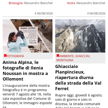
Brissogne
Alessandro Bianchet
Aosta
Alessandro Bianchet
il 06/08/2026
il 06/08/2026
FOTOGRAFIA
AMBIENTE
,
GHIACCIAI
,
MONTAGNA
Anima Alpina, le
Ghiacciaio
fotografie di Ilenia
Planpincieux,
Noussan in mostra a
riapertura diurna
Ollomont
della strada della Val
L'inaugurazione della mostra
Ferret
fotografica è in programma
venerdì 7 agosto alle 18, nella
Riapre oggi, giovedì 6 agosto,
sala espositiva del Comune di
solo di giorno e solo in
Ollomont; le immagini esposte
discesa, la strada comunale
sa...