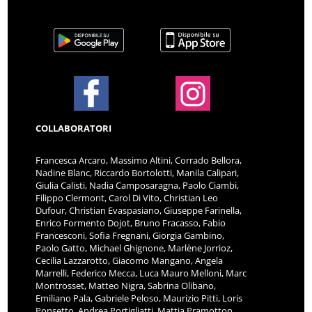
COLLABORATORI
Francesca Arcaro, Massimo Altini, Corrado Bellora,
Nadine Blanc, Riccardo Bortolotti, Manila Calipari,
Giulia Calisti, Nadia Camposaragna, Paolo Ciambi,
Filippo Clermont, Carol Di Vito, Christian Leo
Dufour, Christian Evaspasiano, Giuseppe Farinella,
Enrico Formento Dojot, Bruno Fracasso, Fabio
Francesconi, Sofia Fregnani, Giorgia Gambino,
Paolo Gatto, Michael Ghignone, Marlène Jorrioz,
Cecilia Lazzarotto, Giacomo Mangano, Angela
Marrelli, Federico Mecca, Luca Mauro Melloni, Marc
Montrosset, Matteo Nigra, Sabrina Olibano,
Emiliano Pala, Gabriele Peloso, Maurizio Pitti, Loris
Ponsetto, Andrea Portigliatti, Mattia Pramotton,