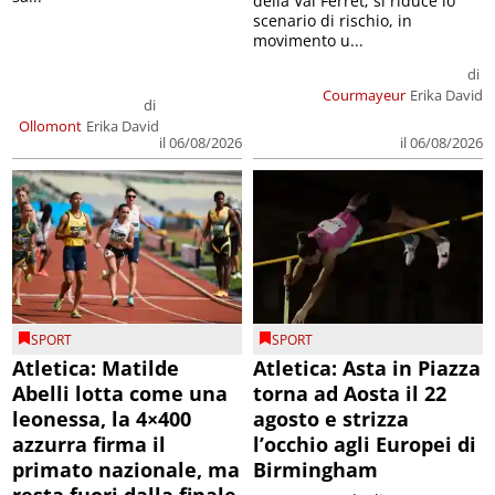
della Val Ferret; si riduce lo
scenario di rischio, in
movimento u...
di
Courmayeur
Erika David
di
Ollomont
Erika David
il 06/08/2026
il 06/08/2026
SPORT
SPORT
Atletica: Matilde
Atletica: Asta in Piazza
Abelli lotta come una
torna ad Aosta il 22
leonessa, la 4×400
agosto e strizza
azzurra firma il
l’occhio agli Europei di
primato nazionale, ma
Birmingham
resta fuori dalla finale