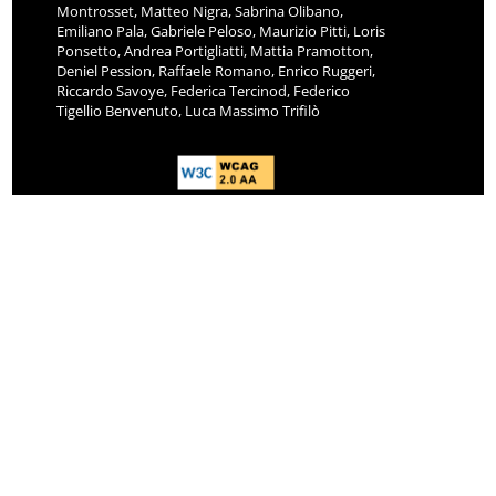
Montrosset, Matteo Nigra, Sabrina Olibano,
Emiliano Pala, Gabriele Peloso, Maurizio Pitti, Loris
Ponsetto, Andrea Portigliatti, Mattia Pramotton,
Deniel Pession, Raffaele Romano, Enrico Ruggeri,
Riccardo Savoye, Federica Tercinod, Federico
Tigellio Benvenuto, Luca Massimo Trifilò