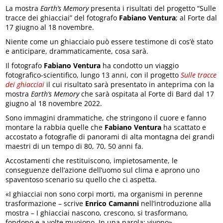
La mostra
Earth’s Memory
presenta i risultati del progetto “Sulle
tracce dei ghiacciai” del fotografo
Fabiano Ventura
; al Forte dal
17 giugno al 18 novembre.
Niente come un ghiacciaio può essere testimone di cos’è stato
e anticipare, drammaticamente, cosa sarà.
Il fotografo
Fabiano Ventura
ha condotto un viaggio
fotografico-scientifico, lungo 13 anni, con il progetto
Sulle tracce
dei ghiacciai
il cui risultato sarà presentato in anteprima con la
mostra
Earth’s Memory
che sarà ospitata al Forte di Bard dal 17
giugno al 18 novembre 2022.
Sono immagini drammatiche, che stringono il cuore e fanno
montare la rabbia quelle che
Fabiano Ventura
ha scattato e
accostato a fotografie di panorami di alta montagna dei grandi
maestri di un tempo di 80, 70, 50 anni fa.
Accostamenti che restituiscono, impietosamente, le
conseguenze dell’azione dell’uomo sul clima e aprono uno
spaventoso scenario su quello che ci aspetta.
«I ghiacciai non sono corpi morti, ma organismi in perenne
trasformazione – scrive
Enrico Camanni
nell’introduzione alla
mostra – I ghiacciai nascono, crescono, si trasformano,
fondono e a volte muoiono. In una parola: vivono».