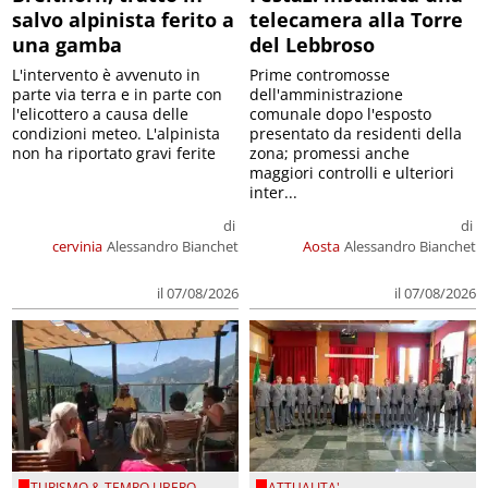
salvo alpinista ferito a
telecamera alla Torre
una gamba
del Lebbroso
L'intervento è avvenuto in
Prime contromosse
parte via terra e in parte con
dell'amministrazione
l'elicottero a causa delle
comunale dopo l'esposto
condizioni meteo. L'alpinista
presentato da residenti della
non ha riportato gravi ferite
zona; promessi anche
maggiori controlli e ulteriori
inter...
di
di
cervinia
Alessandro Bianchet
Aosta
Alessandro Bianchet
il 07/08/2026
il 07/08/2026
TURISMO & TEMPO LIBERO
ATTUALITA'