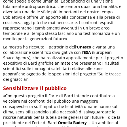
come specie e come umanità. L’abbandono di una visione
totalmente antropocentrica, che sembra quasi una banalità, è
diventata una delle sfide più importanti del nostro tempo.
L’obiettivo è offrire un apporto alla conoscenza e alla presa di
coscienza, oggi più che mai necessarie. I confronti esposti
rappresentano i cambiamenti avvenuti in un breve arco
temporale e al tempo stesso lasciano una testimonianza e un
monito per le generazioni future»
La mostra ha ricevuto il patrocinio dell’
Unesco
e vanta una
collaborazione scientifico divulgativa con l’
ESA
(European
Space Agency), che ha realizzato appositamente per il progetto
espositivo di Bard grafiche animate che presentano i risultati
scientifici sulle immagini satellitari relative alle zone
geografiche oggetto delle spedizioni del progetto “Sulle tracce
dei ghiacciai”.
Sensibilizzare il pubblico
«Con questo progetto il Forte di Bard intende contribuire a
veicolare nei confronti del pubblico una maggiore
consapevolezza sull’impatto che le attività umane hanno sul
clima, sensibilizzandolo sulla necessità di salvaguardare le
risorse naturali per la tutela delle generazioni future – dice la
presidente del Forte di Bard
Ornella Badery
-. Un ambito sul