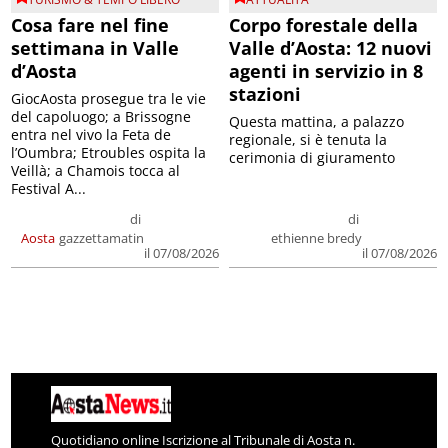
Cosa fare nel fine
Corpo forestale della
settimana in Valle
Valle d’Aosta: 12 nuovi
d’Aosta
agenti in servizio in 8
stazioni
GiocAosta prosegue tra le vie
del capoluogo; a Brissogne
Questa mattina, a palazzo
entra nel vivo la Feta de
regionale, si è tenuta la
l’Oumbra; Etroubles ospita la
cerimonia di giuramento
Veillà; a Chamois tocca al
Festival A...
di
di
Aosta
gazzettamatin
ethienne bredy
il 07/08/2026
il 07/08/2026
Quotidiano online Iscrizione al Tribunale di Aosta n.