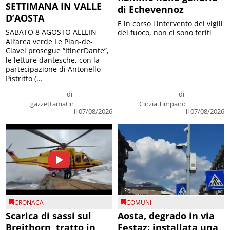
SETTIMANA IN VALLE
di Echevennoz
D’AOSTA
E in corso l'intervento dei vigili
SABATO 8 AGOSTO ALLEIN –
del fuoco, non ci sono feriti
All’area verde Le Plan-de-
Clavel prosegue “ItinerDante”,
le letture dantesche, con la
partecipazione di Antonello
Pistritto (...
di
di
gazzettamatin
Cinzia Timpano
il 07/08/2026
il 07/08/2026
CRONACA
COMUNI
Scarica di sassi sul
Aosta, degrado in via
Breithorn, tratto in
Festaz: installata una