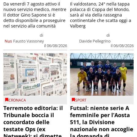
Da venerdì 7 agosto attivo il
Il valdostano, 24° nella tappa
nuovo servizio medico, mentre
polacca di Coppa del Mondo,
il dottor Gino Sapone si è
sarà al via della rassegna
detto disponibile a proseguire
continentale che scatta oggi a
nel servizio alla comunità
Valberg
di
di
Nus
Fausto Vassoney
Davide Pellegrino
il 06/08/2026
il 06/08/2026
CRONACA
SPORT
Terremoto editoria: il
Futsal: niente serie A
Tribunale boccia il
femminile per l’Aosta
concordato delle
511, la Divisione
testate Ops (ex
nazionale non accoglie
Netweek); si dimette
la domanda di