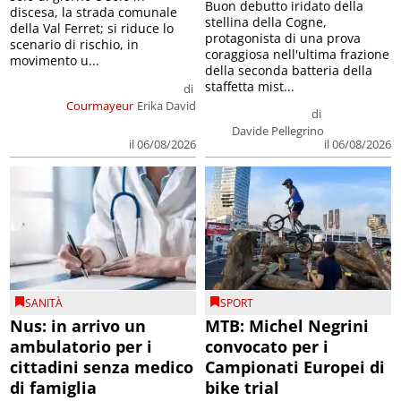
Buon debutto iridato della
discesa, la strada comunale
stellina della Cogne,
della Val Ferret; si riduce lo
protagonista di una prova
scenario di rischio, in
coraggiosa nell'ultima frazione
movimento u...
della seconda batteria della
staffetta mist...
di
Courmayeur
Erika David
di
Davide Pellegrino
il 06/08/2026
il 06/08/2026
SANITÀ
SPORT
Nus: in arrivo un
MTB: Michel Negrini
ambulatorio per i
convocato per i
cittadini senza medico
Campionati Europei di
di famiglia
bike trial