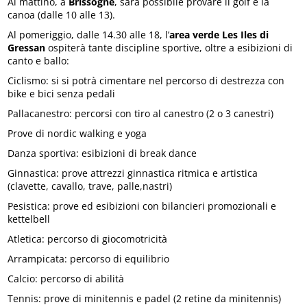
Al mattino, a
Brissogne
, sarà possibile provare il golf e la
canoa (dalle 10 alle 13).
Al pomeriggio, dalle 14.30 alle 18, l’
area verde Les Iles di
Gressan
ospiterà tante discipline sportive, oltre a esibizioni di
canto e ballo:
Ciclismo: si si potrà cimentare nel percorso di destrezza con
bike e bici senza pedali
Pallacanestro: percorsi con tiro al canestro (2 o 3 canestri)
Prove di nordic walking e yoga
Danza sportiva: esibizioni di break dance
Ginnastica: prove attrezzi ginnastica ritmica e artistica
(clavette, cavallo, trave, palle,nastri)
Pesistica: prove ed esibizioni con bilancieri promozionali e
kettelbell
Atletica: percorso di giocomotricità
Arrampicata: percorso di equilibrio
Calcio: percorso di abilità
Tennis: prove di minitennis e padel (2 retine da minitennis)