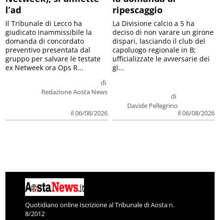
l’ad
ripescaggio
Il Tribunale di Lecco ha
La Divisione calcio a 5 ha
giudicato inammissibile la
deciso di non varare un girone
domanda di concordato
dispari, lasciando il club del
preventivo presentata dal
capoluogo regionale in B;
gruppo per salvare le testate
ufficializzate le avversarie dei
ex Netweek ora Ops R...
gi...
di
Redazione Aosta News
di
Davide Pellegrino
il 06/08/2026
il 06/08/2026
Quotidiano online Iscrizione al Tribunale di Aosta n.
8/2012