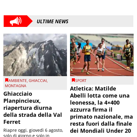
ULTIME NEWS
AMBIENTE
,
GHIACCIAI
,
SPORT
MONTAGNA
Atletica: Matilde
Ghiacciaio
Abelli lotta come una
Planpincieux,
leonessa, la 4×400
riapertura diurna
azzurra firma il
della strada della Val
primato nazionale, ma
Ferret
resta fuori dalla finale
dei Mondiali Under 20
Riapre oggi, giovedì 6 agosto,
solo di giorno e solo in