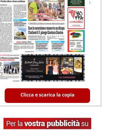
Clicca e scarica la copia