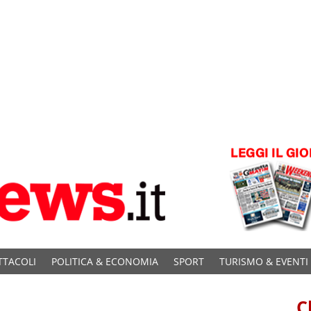
TTACOLI
POLITICA & ECONOMIA
SPORT
TURISMO & EVENTI
C