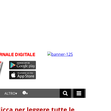
ALTRO
licca per leggere tutte le