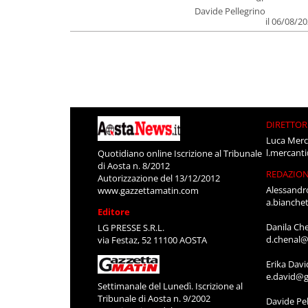
Davide Pellegrino
il 06/08/2
DIRETTOR
Luca Merc
l.mercant
Quotidiano online Iscrizione al Tribunale
di Aosta n. 8/2012
REDAZIO
Autorizzazione del 13/12/2012
Alessandr
www.gazzettamatin.com
a.bianche
Editore
Danila Ch
LG PRESSE S.R.L.
d.chenal@
via Festaz, 52 11100 AOSTA
Erika Davi
e.david@g
Settimanale del Lunedì. Iscrizione al
Tribunale di Aosta n. 9/2002
Davide Pel