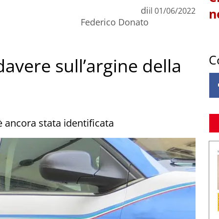
di
il
01/06/2022
n
Federico Donato
C
avere sull’argine della
è ancora stata identificata