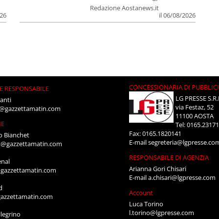
Redazione Aostanews.it
026
il 06/08/2026
CONCESSIONARIA DI PUBBLIC
E RESPONSABILE
LG PRESSE S.R.
anti
via Festaz, 52
i@gazzettamatin.com
11100 AOSTA
NE
Tel: 0165.2317
Fax: 0165.1820141
o Bianchet
E-mail
segreteria@lgpresse.co
t@gazzettamatin.com
RESPONSABILE DI AGENZIA
enal
Arianna Gori Chisari
gazzettamatin.com
E-mail
a.chisari@lgpresse.com
d
Account
azzettamatin.com
Luca Torino
l.torino@lgpresse.com
legrino