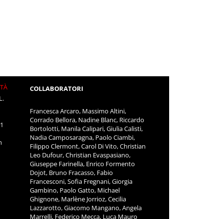
ITÀ
COLLABORATORI
L.
Francesca Arcaro, Massimo Altini,
Corrado Bellora, Nadine Blanc, Riccardo
11
Bortolotti, Manila Calipari, Giulia Calisti,
Nadia Camposaragna, Paolo Ciambi,
m
Filippo Clermont, Carol Di Vito, Christian
Leo Dufour, Christian Evaspasiano,
Giuseppe Farinella, Enrico Formento
Dojot, Bruno Fracasso, Fabio
Francesconi, Sofia Fregnani, Giorgia
Gambino, Paolo Gatto, Michael
Ghignone, Marlène Jorrioz, Cecilia
Lazzarotto, Giacomo Mangano, Angela
Marrelli, Federico Mecca, Luca Mauro