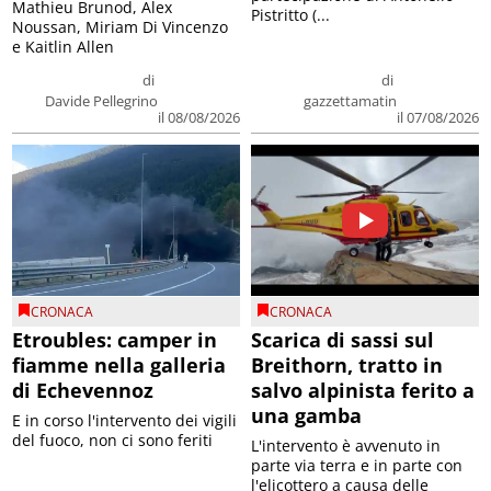
Mathieu Brunod, Alex
Pistritto (...
Noussan, Miriam Di Vincenzo
e Kaitlin Allen
di
di
Davide Pellegrino
gazzettamatin
il 08/08/2026
il 07/08/2026
CRONACA
CRONACA
Etroubles: camper in
Scarica di sassi sul
fiamme nella galleria
Breithorn, tratto in
di Echevennoz
salvo alpinista ferito a
una gamba
E in corso l'intervento dei vigili
del fuoco, non ci sono feriti
L'intervento è avvenuto in
parte via terra e in parte con
l'elicottero a causa delle