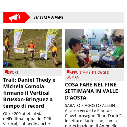
ULTIME NEWS
SPORT
APPUNTAMENTI
,
OGGI &
DOMANI
Trail: Daniel Thedy e
COSA FARE NEL FINE
Michela Comola
SETTIMANA IN VALLE
firmano il Vertical
D’AOSTA
Brusson-Bringuez a
tempo di record
SABATO 8 AGOSTO ALLEIN –
All’area verde Le Plan-de-
Oltre 200 atleti al via
Clavel prosegue “ItinerDante”,
dell'ultima tappa del Défì
le letture dantesche, con la
Vertical, sul podio anche
partecipazione di Antonello