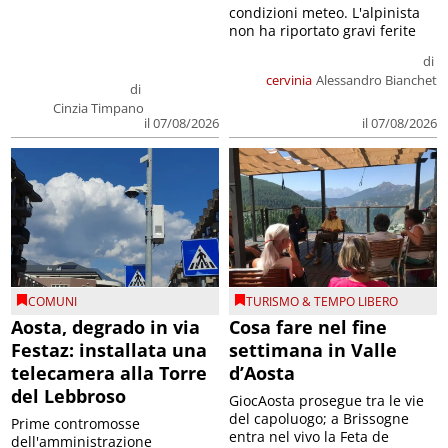
condizioni meteo. L'alpinista
non ha riportato gravi ferite
di
cervinia
Alessandro Bianchet
di
Cinzia Timpano
il 07/08/2026
il 07/08/2026
COMUNI
TURISMO & TEMPO LIBERO
Aosta, degrado in via
Cosa fare nel fine
Festaz: installata una
settimana in Valle
telecamera alla Torre
d’Aosta
del Lebbroso
GiocAosta prosegue tra le vie
del capoluogo; a Brissogne
Prime contromosse
entra nel vivo la Feta de
dell'amministrazione