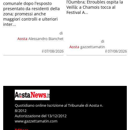
l’Oumbra; Etroubles ospita la
comunale dopo l'esposto
Veillà; a Chamois tocca al
presentato da residenti della
Festival A...
zona; promessi anche
maggiori controlli e ulteriori
inter...
di
Aosta
Alessandro Bianchet
di
Aosta
gazzettamatin
il 07/08/2026
il 07/08/2026
Quotidiano online Iscrizione al Tribunale di Aosta n.
8/2012
Autorizzazione del 13/12/2012
www.gazzettamatin.com
Editore