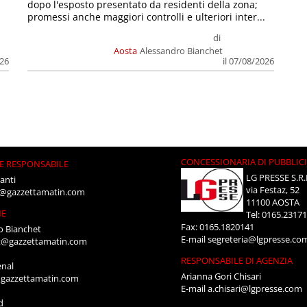
dopo l'esposto presentato da residenti della zona;
promessi anche maggiori controlli e ulteriori inter...
di
Aosta
Alessandro Bianchet
026
il 07/08/2026
CONCESSIONARIA DI PUBBLIC
E RESPONSABILE
LG PRESSE S.R.
anti
via Festaz, 52
i@gazzettamatin.com
11100 AOSTA
NE
Tel: 0165.2317
Fax: 0165.1820141
o Bianchet
E-mail
segreteria@lgpresse.co
t@gazzettamatin.com
RESPONSABILE DI AGENZIA
enal
Arianna Gori Chisari
gazzettamatin.com
E-mail
a.chisari@lgpresse.com
d