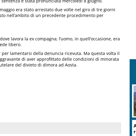
la sentenza è stata pronunciata mercoledì 8 giugno.
 maggio era stato arrestato due volte nel giro di tre giorni
posto nell’ambito di un precedente procedimento per
 dove lavora la ex compagna; l’uomo, in quell’occasione, era
ede libero.
r per lamentarsi della denuncia ricevuta. Ma questa volta il
aggravante di aver approfittato delle condizioni di minorata
utelare del divieto di dimora ad Aosta.
A
r