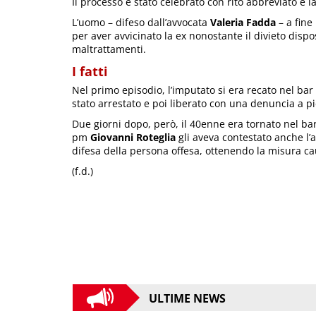
Il processo è stato celebrato con rito abbreviato e 
L’uomo – difeso dall’avvocata
Valeria Fadda
– a fine
per aver avvicinato la ex nonostante il divieto dis
maltrattamenti.
I fatti
Nel primo episodio, l’imputato si era recato nel bar
stato arrestato e poi liberato con una denuncia a pi
Due giorni dopo, però, il 40enne era tornato nel ba
pm
Giovanni Roteglia
gli aveva contestato anche l’
difesa della persona offesa, ottenendo la misura ca
(f.d.)
ULTIME NEWS