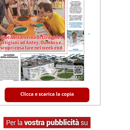
Clicca e scarica la copia