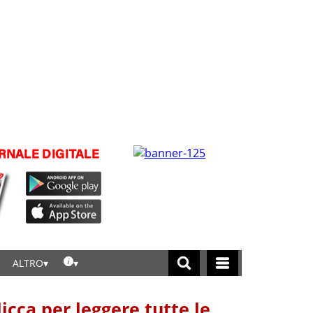
ALTRO
licca per leggere tutte le