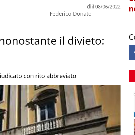
di
il
08/06/2022
n
Federico Donato
C
nonostante il divieto:
i
iudicato con rito abbreviato