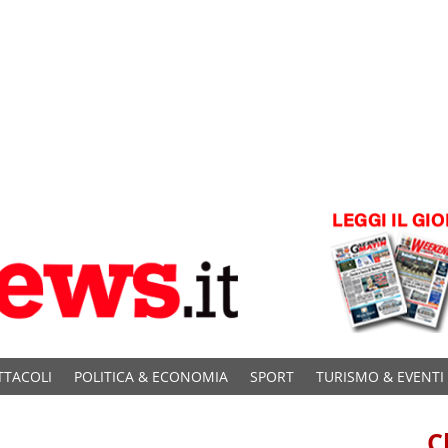
TTACOLI
POLITICA & ECONOMIA
SPORT
TURISMO & EVENTI
C