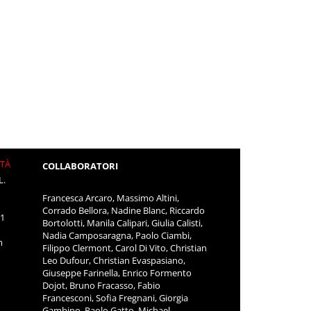
ITÀ
COLLABORATORI
L.
Francesca Arcaro, Massimo Altini,
Corrado Bellora, Nadine Blanc, Riccardo
11
Bortolotti, Manila Calipari, Giulia Calisti,
Nadia Camposaragna, Paolo Ciambi,
m
Filippo Clermont, Carol Di Vito, Christian
Leo Dufour, Christian Evaspasiano,
Giuseppe Farinella, Enrico Formento
Dojot, Bruno Fracasso, Fabio
Francesconi, Sofia Fregnani, Giorgia
Gambino, Paolo Gatto, Michael