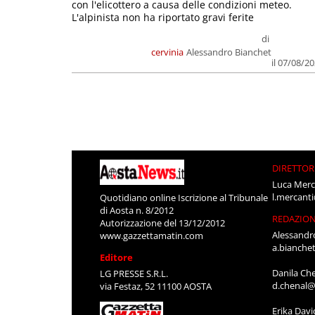
con l'elicottero a causa delle condizioni meteo.
L'alpinista non ha riportato gravi ferite
di
cervinia
Alessandro Bianchet
il 07/08/2
DIRETTOR
Luca Merc
l.mercant
Quotidiano online Iscrizione al Tribunale
di Aosta n. 8/2012
REDAZIO
Autorizzazione del 13/12/2012
Alessandr
www.gazzettamatin.com
a.bianche
Editore
Danila Ch
LG PRESSE S.R.L.
d.chenal@
via Festaz, 52 11100 AOSTA
Erika Davi