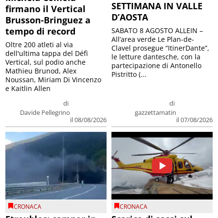
SETTIMANA IN VALLE
firmano il Vertical
D’AOSTA
Brusson-Bringuez a
tempo di record
SABATO 8 AGOSTO ALLEIN –
All’area verde Le Plan-de-
Oltre 200 atleti al via
Clavel prosegue “ItinerDante”,
dell'ultima tappa del Défì
le letture dantesche, con la
Vertical, sul podio anche
partecipazione di Antonello
Mathieu Brunod, Alex
Pistritto (...
Noussan, Miriam Di Vincenzo
e Kaitlin Allen
di
di
Davide Pellegrino
gazzettamatin
il 08/08/2026
il 07/08/2026
CRONACA
CRONACA