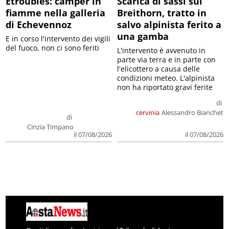
Etroubles: camper in
Scarica di sassi sul
fiamme nella galleria
Breithorn, tratto in
di Echevennoz
salvo alpinista ferito a
una gamba
E in corso l'intervento dei vigili
del fuoco, non ci sono feriti
L'intervento è avvenuto in
parte via terra e in parte con
l'elicottero a causa delle
condizioni meteo. L'alpinista
non ha riportato gravi ferite
di
cervinia
Alessandro Bianchet
di
Cinzia Timpano
il 07/08/2026
il 07/08/2026