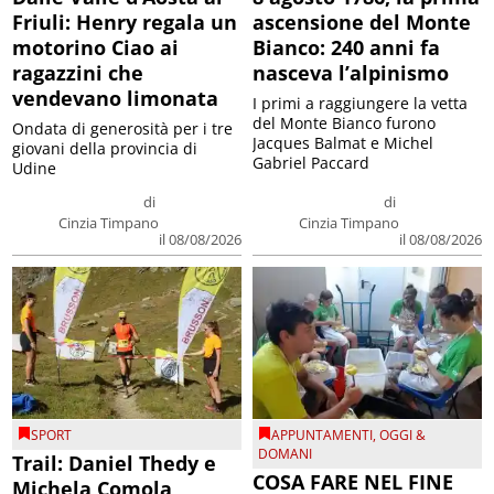
Friuli: Henry regala un
ascensione del Monte
motorino Ciao ai
Bianco: 240 anni fa
ragazzini che
nasceva l’alpinismo
vendevano limonata
I primi a raggiungere la vetta
del Monte Bianco furono
Ondata di generosità per i tre
Jacques Balmat e Michel
giovani della provincia di
Gabriel Paccard
Udine
di
di
Cinzia Timpano
Cinzia Timpano
il 08/08/2026
il 08/08/2026
SPORT
APPUNTAMENTI
,
OGGI &
DOMANI
Trail: Daniel Thedy e
COSA FARE NEL FINE
Michela Comola