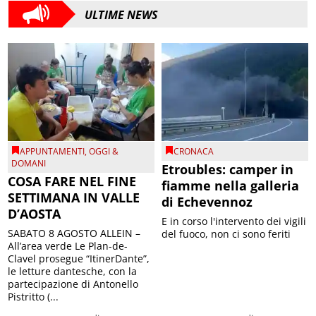
ULTIME NEWS
APPUNTAMENTI
,
OGGI &
CRONACA
DOMANI
Etroubles: camper in
COSA FARE NEL FINE
fiamme nella galleria
SETTIMANA IN VALLE
di Echevennoz
D’AOSTA
E in corso l'intervento dei vigili
SABATO 8 AGOSTO ALLEIN –
del fuoco, non ci sono feriti
All’area verde Le Plan-de-
Clavel prosegue “ItinerDante”,
le letture dantesche, con la
partecipazione di Antonello
Pistritto (...