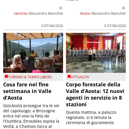
di
di
cervinia
Alessandro Bianchet
Aosta
Alessandro Bianchet
il 07/08/2026
il 07/08/2026
TURISMO & TEMPO LIBERO
ATTUALITA'
Cosa fare nel fine
Corpo forestale della
settimana in Valle
Valle d’Aosta: 12 nuovi
d’Aosta
agenti in servizio in 8
stazioni
GiocAosta prosegue tra le vie
del capoluogo; a Brissogne
Questa mattina, a palazzo
entra nel vivo la Feta de
regionale, si è tenuta la
l’Oumbra; Etroubles ospita la
cerimonia di giuramento
Veillà; a Chamois tocca al