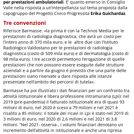
per prestazioni ambulatoriali
. E’ quanto emerso in Consiglio
Valle nella risposta a un’interpellanza sul tema proposta dalla
capogruppo del Progetto Civico Progressita
Erika Guichardaz
.
Tre convenzioni
Riferisce Barmasse: «la prima è con la Technos Media per le
prestazioni di radiologia diagnostica, che avrà un costo per
l’intero anno di 370 mila euro, e le altre due con l’Istituto
Radiologico Valdostano per le prestazioni di radiologia
diagnostica (costo di 509 mila euro) e di dermatologia (costo di
98 mila euro). I tre accordi permettono l’erogazione di quelle
prestazioni che non possono essere eseguite dalle strutture
aziendali e a partire da giugno è previsto che una parte delle
prestazioni siano riservate a dare risposta alle istanze
presentate nell’ambito dei percorsi di tutela».
Barmasse ha poi illustrato i dati finanziari per un confronto tra
attività istituzionale e libera professione intramuraria (Lpi): nel
2019 (pre-pandemia) il fatturato istituzionale era di quasi 93
milioni di euro, nel 2020 è sceso a 79 milioni e nel 2021 è
risalito a 85 milioni; il totale dei ricavi in Lpi è stato nel 2019 di
3 milioni di euro, nel 2020 di 2,6 milioni e nel 2021 di 3,8
milioni. “Nel 2021- osserva-, i volumi finanziari denotano un
incremento dell’attività in istituzionale e anche una ripresa