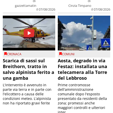
di
di
gazzettamatin
Cinzia Timpano
il 07/08/2026
il 07/08/2026
CRONACA
COMUNI
Scarica di sassi sul
Aosta, degrado in via
Breithorn, tratto in
Festaz: installata una
salvo alpinista ferito a
telecamera alla Torre
una gamba
del Lebbroso
L'intervento è avvenuto in
Prime contromosse
parte via terra e in parte con
dell'amministrazione
l'elicottero a causa delle
comunale dopo l'esposto
condizioni meteo. L'alpinista
presentato da residenti della
non ha riportato gravi ferite
zona; promessi anche
maggiori controlli e ulteriori
inter...