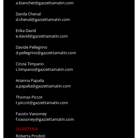
a.bianchet@gazzettamatin.com
Danila Chenal
d.chenal@gazzettamatin.com
Erika David
e.david@gazzettamatin.com
Davide Pellegrino
d.pellegrino@gazzettamatin.com
Cinzia Timpano
c.timpano@gazzettamatin.com
Arianna Papalia
a.papalia@gazzettamatin.com
Thomas Piccot
t.piccot@gazzettamatin.com
Fausto Vassoney
f.vassoney@gazzettamatin.com
SEGRETERIA
Roberta Prodoti