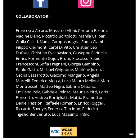
COLLABORATORI
Francesca Arcaro, Massimo Altini, Corrado Bellora,
Nadine Blanc, Riccardo Bortolotti, Manila Calipari,
Giulia Calisti, Nadia Camposaragna, Paolo Ciambi,
Filippo Clermont, Carol Di Vito, Christian Leo
Dufour, Christian Evaspasiano, Giuseppe Farinella,
Enrico Formento Dojot, Bruno Fracasso, Fabio
Francesconi, Sofia Fregnani, Giorgia Gambino,
Paolo Gatto, Michael Ghignone, Marlène Jorrioz,
Cecilia Lazzarotto, Giacomo Mangano, Angela
Marrelli, Federico Mecca, Luca Mauro Melloni, Marc
Montrosset, Matteo Nigra, Sabrina Olibano,
Emiliano Pala, Gabriele Peloso, Maurizio Pitti, Loris
Ponsetto, Andrea Portigliatti, Mattia Pramotton,
Deniel Pession, Raffaele Romano, Enrico Ruggeri,
Riccardo Savoye, Federica Tercinod, Federico
Tigellio Benvenuto, Luca Massimo Trifilò