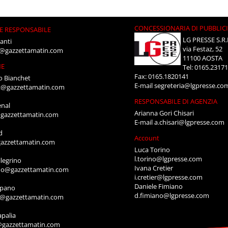
CONCESSIONARIA DI PUBBLIC
E RESPONSABILE
LG PRESSE S.R.
anti
via Festaz, 52
i@gazzettamatin.com
11100 AOSTA
NE
Tel: 0165.2317
Fax: 0165.1820141
o Bianchet
E-mail
segreteria@lgpresse.co
t@gazzettamatin.com
RESPONSABILE DI AGENZIA
enal
Arianna Gori Chisari
gazzettamatin.com
E-mail
a.chisari@lgpresse.com
d
Account
azzettamatin.com
Luca Torino
l.torino@lgpresse.com
legrino
Ivana Cretier
ino@gazzettamatin.com
i.cretier@lgpresse.com
Daniele Fimiano
mpano
d.fimiano@lgpresse.com
o@gazzettamatin.com
apalia
@gazzettamatin.com