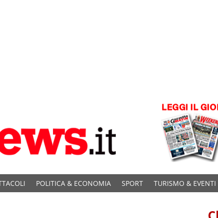
TTACOLI
POLITICA & ECONOMIA
SPORT
TURISMO & EVENTI
C