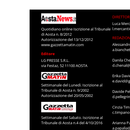
DIRETTOR
Luca Merc
l.mercant
Quotidiano online Iscrizione al Tribunale
di Aosta n. 8/2012
REDAZIO
Autorizzazione del 13/12/2012
Alessandr
www.gazzettamatin.com
a.bianche
Editore
Danila Ch
LG PRESSE S.R.L.
d.chenal@
via Festaz, 52 11100 AOSTA
Erika Davi
e.david@g
Settimanale del Lunedì. Iscrizione al
Tribunale di Aosta n. 9/2002
Davide Pel
Autorizzazione del 20/05/2002
d.pellegr
Cinzia Ti
c.timpan
Settimanale del Sabato. Iscrizione al
Tribunale di Aosta n.4 del 4/10/2016
Arianna P
a.papalia