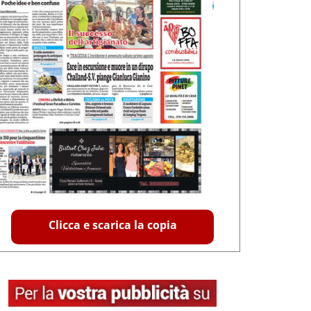
Clicca e scarica la copia