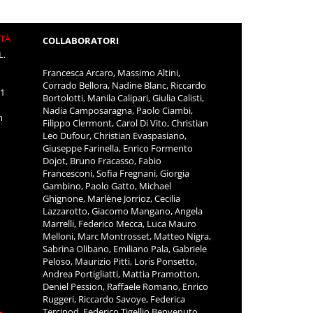
ITÀ
COLLABORATORI
L.
Francesca Arcaro, Massimo Altini,
Corrado Bellora, Nadine Blanc, Riccardo
11
Bortolotti, Manila Calipari, Giulia Calisti,
Nadia Camposaragna, Paolo Ciambi,
m
Filippo Clermont, Carol Di Vito, Christian
Leo Dufour, Christian Evaspasiano,
Giuseppe Farinella, Enrico Formento
Dojot, Bruno Fracasso, Fabio
Francesconi, Sofia Fregnani, Giorgia
Gambino, Paolo Gatto, Michael
Ghignone, Marlène Jorrioz, Cecilia
Lazzarotto, Giacomo Mangano, Angela
Marrelli, Federico Mecca, Luca Mauro
Melloni, Marc Montrosset, Matteo Nigra,
Sabrina Olibano, Emiliano Pala, Gabriele
Peloso, Maurizio Pitti, Loris Ponsetto,
Andrea Portigliatti, Mattia Pramotton,
Deniel Pession, Raffaele Romano, Enrico
Ruggeri, Riccardo Savoye, Federica
Tercinod, Federico Tigellio Benvenuto,