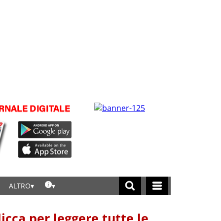
ALTRO
licca per leggere tutte le