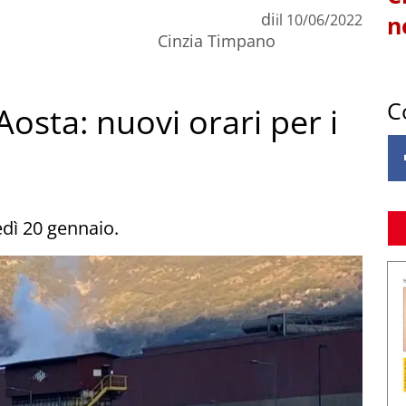
di
il
10/06/2022
n
Cinzia Timpano
C
Aosta: nuovi orari per i
edì 20 gennaio.