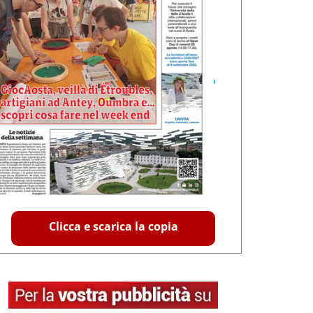
Clicca e scarica la copia