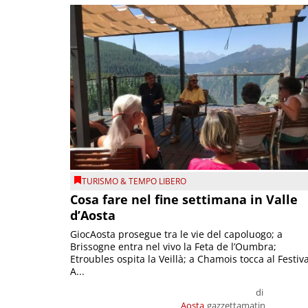
TURISMO & TEMPO LIBERO
Cosa fare nel fine settimana in Valle
d’Aosta
GiocAosta prosegue tra le vie del capoluogo; a
Brissogne entra nel vivo la Feta de l’Oumbra;
Etroubles ospita la Veillà; a Chamois tocca al Festiva
A...
di
Aosta
gazzettamatin