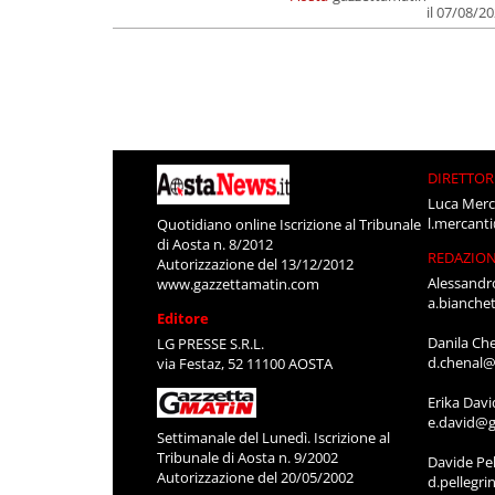
il 07/08/2
DIRETTOR
Luca Merc
l.mercant
Quotidiano online Iscrizione al Tribunale
di Aosta n. 8/2012
REDAZIO
Autorizzazione del 13/12/2012
Alessandr
www.gazzettamatin.com
a.bianche
Editore
Danila Ch
LG PRESSE S.R.L.
d.chenal@
via Festaz, 52 11100 AOSTA
Erika Davi
e.david@g
Settimanale del Lunedì. Iscrizione al
Tribunale di Aosta n. 9/2002
Davide Pel
Autorizzazione del 20/05/2002
d.pellegr