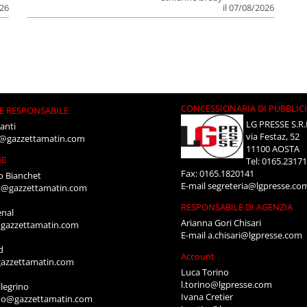
026
il 07/08/2026
CONCESSIONARIA DI PUBBLIC
E RESPONSABILE
LG PRESSE S.R.
anti
via Festaz, 52
i@gazzettamatin.com
11100 AOSTA
NE
Tel: 0165.2317
Fax: 0165.1820141
o Bianchet
E-mail
segreteria@lgpresse.co
t@gazzettamatin.com
RESPONSABILE DI AGENZIA
enal
Arianna Gori Chisari
gazzettamatin.com
E-mail
a.chisari@lgpresse.com
d
Account
azzettamatin.com
Luca Torino
l.torino@lgpresse.com
legrino
Ivana Cretier
ino@gazzettamatin.com