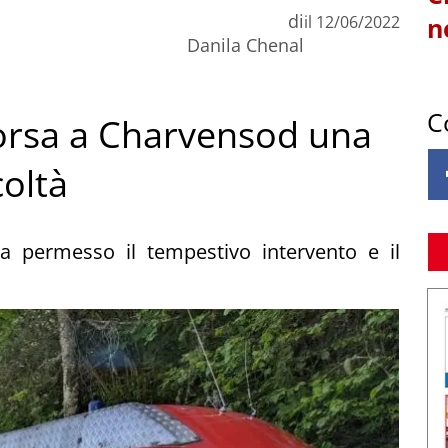
di
il
12/06/2022
n
Danila Chenal
C
ccorsa a Charvensod una
coltà
a permesso il tempestivo intervento e il