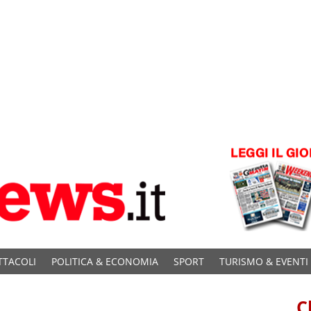
TTACOLI
POLITICA & ECONOMIA
SPORT
TURISMO & EVENTI
C