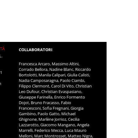
ITÀ
COLLABORATORI
L.
Francesca Arcaro, Massimo Altini,
Corrado Bellora, Nadine Blanc, Riccardo
11
Bortolotti, Manila Calipari, Giulia Calisti,
Nadia Camposaragna, Paolo Ciambi,
m
Filippo Clermont, Carol Di Vito, Christian
Leo Dufour, Christian Evaspasiano,
Giuseppe Farinella, Enrico Formento
Dojot, Bruno Fracasso, Fabio
Francesconi, Sofia Fregnani, Giorgia
Gambino, Paolo Gatto, Michael
Ghignone, Marlène Jorrioz, Cecilia
Lazzarotto, Giacomo Mangano, Angela
Marrelli, Federico Mecca, Luca Mauro
Melloni, Marc Montrosset, Matteo Nigra,