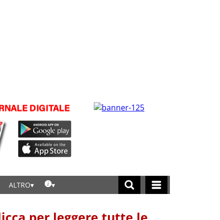
ALTRO
licca per leggere tutte le