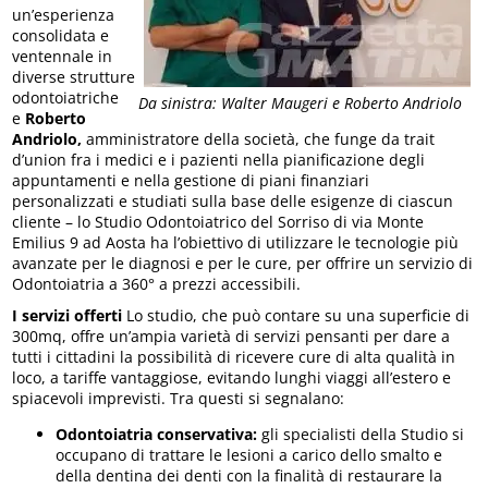
un’esperienza
consolidata e
ventennale in
diverse strutture
odontoiatriche
Da sinistra: Walter Maugeri e Roberto Andriolo
e
Roberto
Andriolo,
amministratore della società, che funge da trait
d’union fra i medici e i pazienti nella pianificazione degli
appuntamenti e nella gestione di piani finanziari
personalizzati e studiati sulla base delle esigenze di ciascun
cliente – lo Studio Odontoiatrico del Sorriso di via Monte
Emilius 9 ad Aosta ha l’obiettivo di utilizzare le tecnologie più
avanzate per le diagnosi e per le cure, per offrire un servizio di
Odontoiatria a 360° a prezzi accessibili.
I servizi offerti
Lo studio, che può contare su una superficie di
300mq, offre un’ampia varietà di servizi pensanti per dare a
tutti i cittadini la possibilità di ricevere cure di alta qualità in
loco, a tariffe vantaggiose, evitando lunghi viaggi all’estero e
spiacevoli imprevisti. Tra questi si segnalano:
Odontoiatria conservativa:
gli specialisti della Studio si
occupano di trattare le lesioni a carico dello smalto e
della dentina dei denti con la finalità di restaurare la