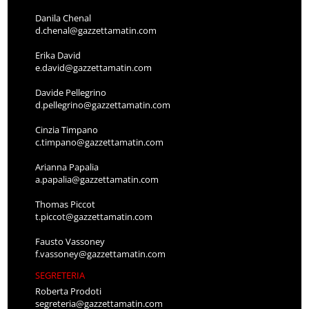
Danila Chenal
d.chenal@gazzettamatin.com
Erika David
e.david@gazzettamatin.com
Davide Pellegrino
d.pellegrino@gazzettamatin.com
Cinzia Timpano
c.timpano@gazzettamatin.com
Arianna Papalia
a.papalia@gazzettamatin.com
Thomas Piccot
t.piccot@gazzettamatin.com
Fausto Vassoney
f.vassoney@gazzettamatin.com
SEGRETERIA
Roberta Prodoti
segreteria@gazzettamatin.com