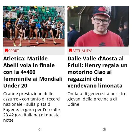
SPORT
ATTUALITA'
Atletica: Matilde
Dalle Valle d’Aosta al
Abelli vola in finale
Friuli: Henry regala un
con la 4×400
motorino Ciao ai
femminile ai Mondiali
ragazzini che
Under 20
vendevano limonata
Grande prestazione delle
Ondata di generosità per i tre
azzurre - con tanto di record
giovani della provincia di
nazionale - sulla pista di
Udine
Eugene, la gara per l'oro alle
23.42 (ora italiana) di questa
notte
di
di