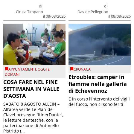
di
di
Cinzia Timpano
Davide Pellegrino
il 08/08/2026
il 08/08/2026
APPUNTAMENTI
,
OGGI &
CRONACA
DOMANI
Etroubles: camper in
COSA FARE NEL FINE
fiamme nella galleria
SETTIMANA IN VALLE
di Echevennoz
D’AOSTA
E in corso l'intervento dei vigili
SABATO 8 AGOSTO ALLEIN –
del fuoco, non ci sono feriti
All’area verde Le Plan-de-
Clavel prosegue “ItinerDante”,
le letture dantesche, con la
partecipazione di Antonello
Pistritto (...