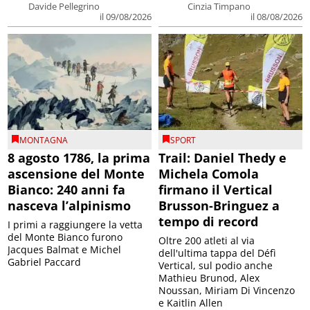
Davide Pellegrino
Cinzia Timpano
il 09/08/2026
il 08/08/2026
MONTAGNA
SPORT
8 agosto 1786, la prima
Trail: Daniel Thedy e
ascensione del Monte
Michela Comola
Bianco: 240 anni fa
firmano il Vertical
nasceva l’alpinismo
Brusson-Bringuez a
tempo di record
I primi a raggiungere la vetta
del Monte Bianco furono
Oltre 200 atleti al via
Jacques Balmat e Michel
dell'ultima tappa del Défì
Gabriel Paccard
Vertical, sul podio anche
Mathieu Brunod, Alex
Noussan, Miriam Di Vincenzo
e Kaitlin Allen