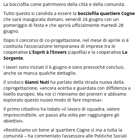
La bocciofila come patrimonio della città e della comunità.
Tutto questo si candida a essere la
bocciofila quartiere Cogne
che sarà inaugurata domani, venerdì 24 giugno con un
pomeriggio di festa e che aprirà ufficialmente martedì 28
giugno.
Dopo il concorso di co-progettazione, nel mese di aprile si è
costituita l’associazione temporanea di imprese tra le
cooperative
L’Esprit à l’Envers
(capofila) e la cooperativa
La
Sorgente
.
I lavori sono iniziati il 6 giugno e sono pressoché conclusi,
anche se manca qualche dettaglio.
Il sindaco
Gianni Nuti
ha parlato della strada nuova della
coprogettazione, «ancora acerba e guardata con diffidenza a
livello europeo. Ma noi ci riteniamo dei pionieri e abbiamo
esplorato questo nuovo modo di fare impresa».
Il primo cittadino ha lodato «il lavoro di squadra, valore
imprescindibile, un passo alla volta per raggiungere gli
obiettivi».
«Restituiamo un bene al quartiere Cogne sì ma a tutta la
comunità – ha commentato l’assessora alle Politiche Sociali