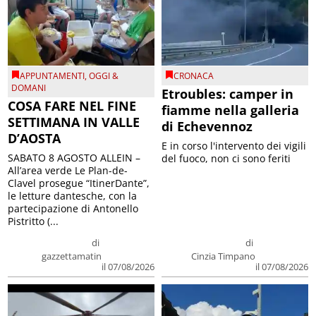
APPUNTAMENTI
,
OGGI &
CRONACA
DOMANI
Etroubles: camper in
COSA FARE NEL FINE
fiamme nella galleria
SETTIMANA IN VALLE
di Echevennoz
D’AOSTA
E in corso l'intervento dei vigili
SABATO 8 AGOSTO ALLEIN –
del fuoco, non ci sono feriti
All’area verde Le Plan-de-
Clavel prosegue “ItinerDante”,
le letture dantesche, con la
partecipazione di Antonello
Pistritto (...
di
di
gazzettamatin
Cinzia Timpano
il 07/08/2026
il 07/08/2026