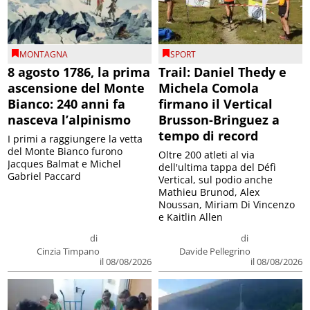
MONTAGNA
SPORT
8 agosto 1786, la prima
Trail: Daniel Thedy e
ascensione del Monte
Michela Comola
Bianco: 240 anni fa
firmano il Vertical
nasceva l’alpinismo
Brusson-Bringuez a
tempo di record
I primi a raggiungere la vetta
del Monte Bianco furono
Oltre 200 atleti al via
Jacques Balmat e Michel
dell'ultima tappa del Défì
Gabriel Paccard
Vertical, sul podio anche
Mathieu Brunod, Alex
Noussan, Miriam Di Vincenzo
e Kaitlin Allen
di
di
Cinzia Timpano
Davide Pellegrino
il 08/08/2026
il 08/08/2026