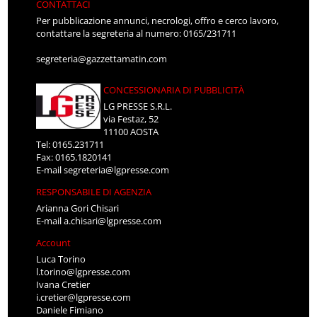
CONTATTACI
Per pubblicazione annunci, necrologi, offro e cerco lavoro,
contattare la segreteria al numero: 0165/231711
segreteria@gazzettamatin.com
CONCESSIONARIA DI PUBBLICITÀ
LG PRESSE S.R.L.
via Festaz, 52
11100 AOSTA
Tel: 0165.231711
Fax: 0165.1820141
E-mail
segreteria@lgpresse.com
RESPONSABILE DI AGENZIA
Arianna Gori Chisari
E-mail
a.chisari@lgpresse.com
Account
Luca Torino
l.torino@lgpresse.com
Ivana Cretier
i.cretier@lgpresse.com
Daniele Fimiano