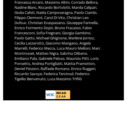
Francesca Arcaro, Massimo Altini, Corrado Bellora,
Nadine Blanc, Riccardo Bortolotti, Manila Calipari,
Giulia Calisti, Nadia Camposaragna, Paolo Ciambi,
Filippo Clermont, Carol Di Vito, Christian Leo
Dufour, Christian Evaspasiano, Giuseppe Farinella,
Enrico Formento Dojot, Bruno Fracasso, Fabio
Francesconi, Sofia Fregnani, Giorgia Gambino,
Paolo Gatto, Michael Ghignone, Marlène Jorrioz,
Cecilia Lazzarotto, Giacomo Mangano, Angela
Marrelli, Federico Mecca, Luca Mauro Melloni, Marc
Montrosset, Matteo Nigra, Sabrina Olibano,
Emiliano Pala, Gabriele Peloso, Maurizio Pitti, Loris
Ponsetto, Andrea Portigliatti, Mattia Pramotton,
Deniel Pession, Raffaele Romano, Enrico Ruggeri,
Riccardo Savoye, Federica Tercinod, Federico
Tigellio Benvenuto, Luca Massimo Trifilò