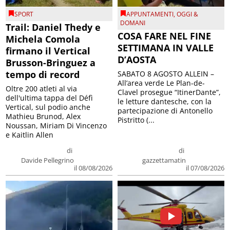
SPORT
APPUNTAMENTI
,
OGGI &
DOMANI
Trail: Daniel Thedy e
COSA FARE NEL FINE
Michela Comola
SETTIMANA IN VALLE
firmano il Vertical
D’AOSTA
Brusson-Bringuez a
tempo di record
SABATO 8 AGOSTO ALLEIN –
All’area verde Le Plan-de-
Oltre 200 atleti al via
Clavel prosegue “ItinerDante”,
dell'ultima tappa del Défì
le letture dantesche, con la
Vertical, sul podio anche
partecipazione di Antonello
Mathieu Brunod, Alex
Pistritto (...
Noussan, Miriam Di Vincenzo
e Kaitlin Allen
di
di
Davide Pellegrino
gazzettamatin
il 08/08/2026
il 07/08/2026