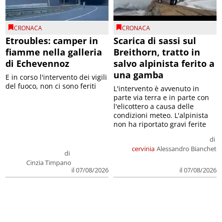
CRONACA
CRONACA
Etroubles: camper in
Scarica di sassi sul
fiamme nella galleria
Breithorn, tratto in
di Echevennoz
salvo alpinista ferito a
una gamba
E in corso l'intervento dei vigili
del fuoco, non ci sono feriti
L'intervento è avvenuto in
parte via terra e in parte con
l'elicottero a causa delle
condizioni meteo. L'alpinista
non ha riportato gravi ferite
di
cervinia
Alessandro Bianchet
di
Cinzia Timpano
il 07/08/2026
il 07/08/2026