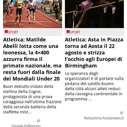
SPORT
SPORT
Atletica: Matilde
Atletica: Asta in Piazza
Abelli lotta come una
torna ad Aosta il 22
leonessa, la 4×400
agosto e strizza
azzurra firma il
l’occhio agli Europei di
primato nazionale, ma
Birmingham
resta fuori dalla finale
La speranza degli
dei Mondiali Under 20
organizzatori è di portare sulla
pedana del salotto buono
Buon debutto iridato della
della città alcuni atleti reduci
stellina della Cogne,
dalla rassegna continentale in
protagonista di una prova
programma ...
coraggiosa nell'ultima frazione
della seconda batteria della
staffetta mist...
di
Redazione Aostanews.it
di
Davide Pellegrino