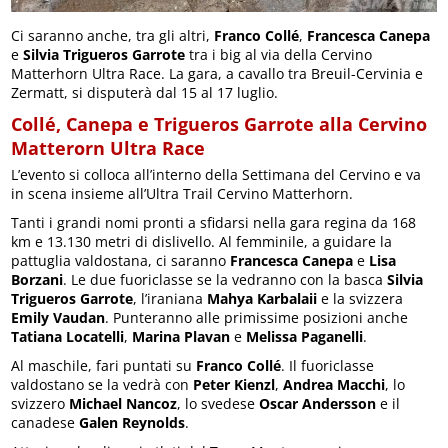
Ci saranno anche, tra gli altri,
Franco Collé
,
Francesca Canepa
e
Silvia Trigueros Garrote
tra i big al via della Cervino
Matterhorn Ultra Race. La gara, a cavallo tra Breuil-Cervinia e
Zermatt, si disputerà dal 15 al 17 luglio.
Collé, Canepa e Trigueros Garrote alla Cervino
Matterorn Ultra Race
L’evento si colloca all’interno della Settimana del Cervino e va
in scena insieme all’Ultra Trail Cervino Matterhorn.
Tanti i grandi nomi pronti a sfidarsi nella gara regina da 168
km e 13.130 metri di dislivello. Al femminile, a guidare la
pattuglia valdostana, ci saranno
Francesca Canepa
e
Lisa
Borzani
. Le due fuoriclasse se la vedranno con la basca
Silvia
Trigueros Garrote
, l’iraniana
Mahya Karbalaii
e la svizzera
Emily Vaudan
. Punteranno alle primissime posizioni anche
Tatiana Locatelli
,
Marina Plavan
e
Melissa Paganelli
.
Al maschile, fari puntati su
Franco Collé
. Il fuoriclasse
valdostano se la vedrà con
Peter Kienzl
,
Andrea Macchi
, lo
svizzero
Michael Nancoz
, lo svedese
Oscar Andersson
e il
canadese
Galen Reynolds
.