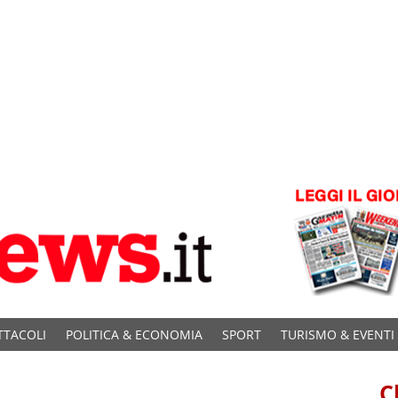
TTACOLI
POLITICA & ECONOMIA
SPORT
TURISMO & EVENTI
C