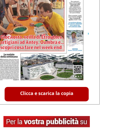
Clicca e scarica la copia