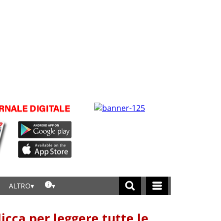
ALTRO
licca per leggere tutte le