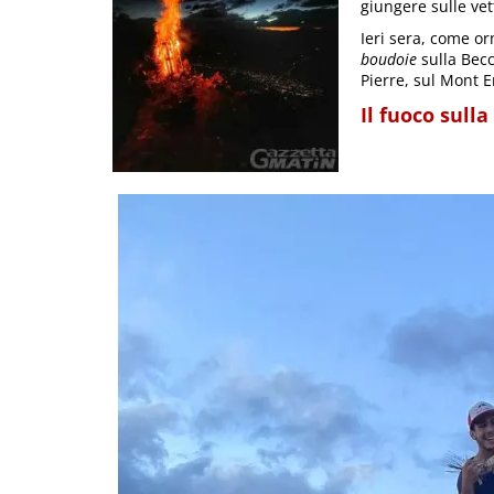
giungere sulle vet
Ieri sera, come or
boudoie
sulla Becc
Pierre, sul Mont E
Il fuoco sull