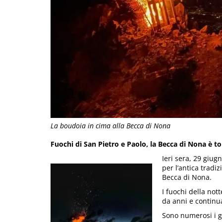
La boudoia in cima alla Becca di Nona
Fuochi di San Pietro e Paolo, la Becca di Nona è t
Ieri sera, 29 giug
per l’antica tradi
Becca di Nona.
I fuochi della not
da anni e continu
Sono numerosi i g