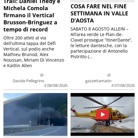
Trail: Daniel Thedy e
COSA FARE NEL FINE
Michela Comola
SETTIMANA IN VALLE
firmano il Vertical
D’AOSTA
Brusson-Bringuez a
tempo di record
SABATO 8 AGOSTO ALLEIN –
All’area verde Le Plan-de-
Oltre 200 atleti al via
Clavel prosegue “ItinerDante”,
dell'ultima tappa del Défì
le letture dantesche, con la
Vertical, sul podio anche
partecipazione di Antonello
Mathieu Brunod, Alex
Pistritto (...
Noussan, Miriam Di Vincenzo
e Kaitlin Allen
di
di
Davide Pellegrino
gazzettamatin
il 08/08/2026
il 07/08/2026