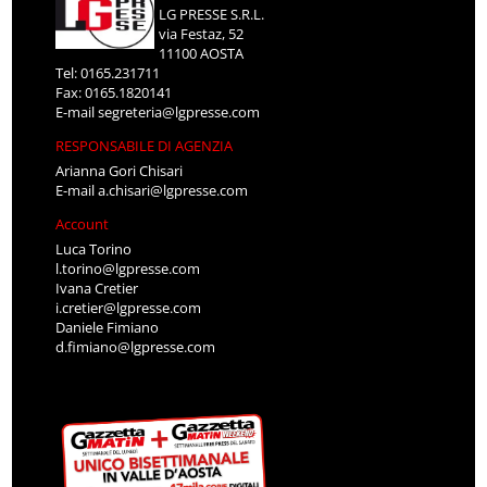
LG PRESSE S.R.L.
via Festaz, 52
11100 AOSTA
Tel: 0165.231711
Fax: 0165.1820141
E-mail
segreteria@lgpresse.com
RESPONSABILE DI AGENZIA
Arianna Gori Chisari
E-mail
a.chisari@lgpresse.com
Account
Luca Torino
l.torino@lgpresse.com
Ivana Cretier
i.cretier@lgpresse.com
Daniele Fimiano
d.fimiano@lgpresse.com