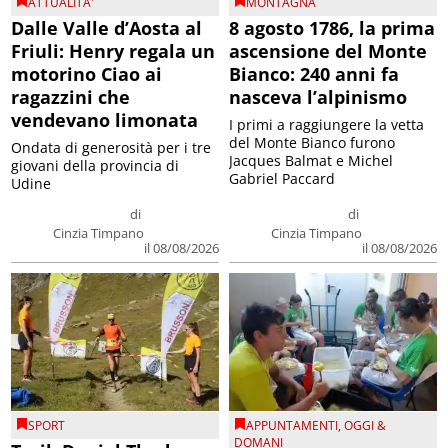
ATTUALITA'
MONTAGNA
Dalle Valle d’Aosta al
8 agosto 1786, la prima
Friuli: Henry regala un
ascensione del Monte
motorino Ciao ai
Bianco: 240 anni fa
ragazzini che
nasceva l’alpinismo
vendevano limonata
I primi a raggiungere la vetta
del Monte Bianco furono
Ondata di generosità per i tre
Jacques Balmat e Michel
giovani della provincia di
Gabriel Paccard
Udine
di
di
Cinzia Timpano
Cinzia Timpano
il 08/08/2026
il 08/08/2026
SPORT
APPUNTAMENTI
,
OGGI &
DOMANI