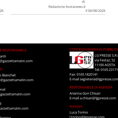
di
Redazione Aostanews.it
026
il 06/08/2026
CONCESSIONARIA DI PUBBLIC
E RESPONSABILE
LG PRESSE S.R.
anti
via Festaz, 52
i@gazzettamatin.com
11100 AOSTA
NE
Tel: 0165.2317
Fax: 0165.1820141
o Bianchet
E-mail
segreteria@lgpresse.co
t@gazzettamatin.com
RESPONSABILE DI AGENZIA
enal
Arianna Gori Chisari
gazzettamatin.com
E-mail
a.chisari@lgpresse.com
d
Account
azzettamatin.com
Luca Torino
l.torino@lgpresse.com
legrino