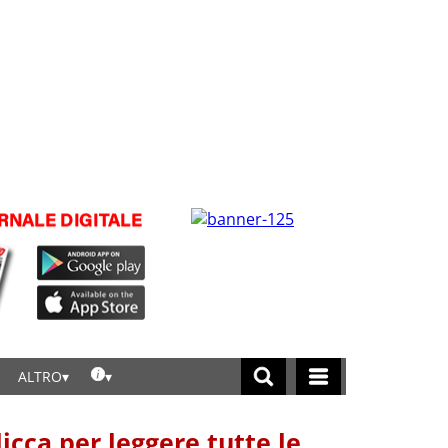
ALTRO
licca per leggere tutte le