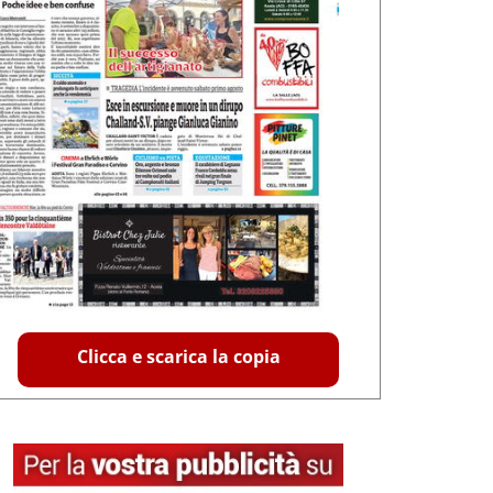
Clicca e scarica la copia