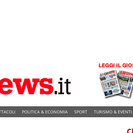
TTACOLI
POLITICA & ECONOMIA
SPORT
TURISMO & EVENTI
C