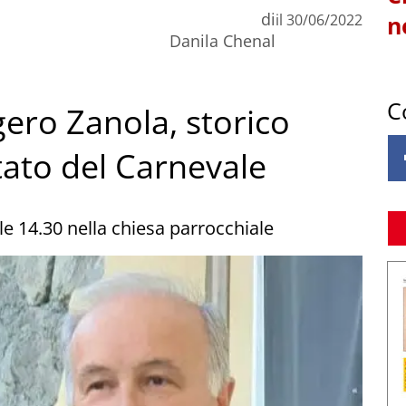
di
il
30/06/2022
n
Danila Chenal
C
ero Zanola, storico
ato del Carnevale
lle 14.30 nella chiesa parrocchiale