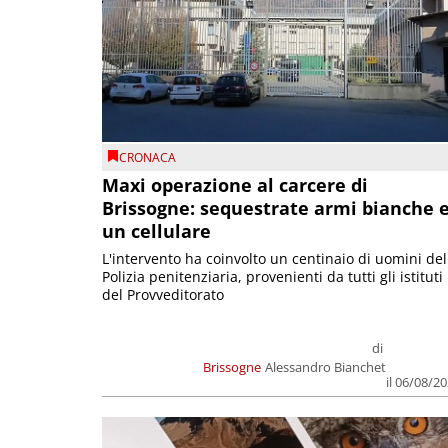
CRONACA
Maxi operazione al carcere di
Brissogne: sequestrate armi bianche 
un cellulare
L'intervento ha coinvolto un centinaio di uomini del
Polizia penitenziaria, provenienti da tutti gli istituti
del Provveditorato
di
Brissogne
Alessandro Bianchet
il 06/08/2