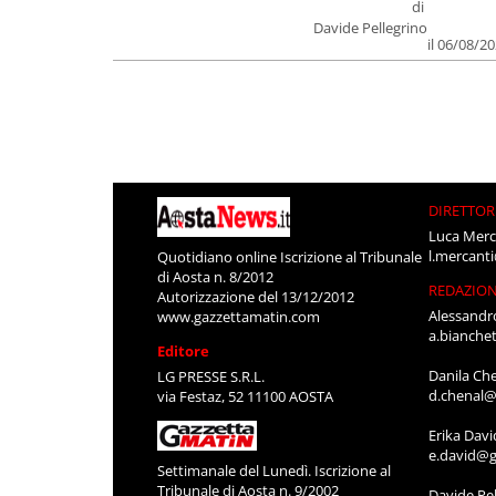
di
Davide Pellegrino
il 06/08/2
DIRETTOR
Luca Merc
l.mercant
Quotidiano online Iscrizione al Tribunale
di Aosta n. 8/2012
REDAZIO
Autorizzazione del 13/12/2012
Alessandr
www.gazzettamatin.com
a.bianche
Editore
Danila Ch
LG PRESSE S.R.L.
d.chenal@
via Festaz, 52 11100 AOSTA
Erika Davi
e.david@g
Settimanale del Lunedì. Iscrizione al
Tribunale di Aosta n. 9/2002
Davide Pel