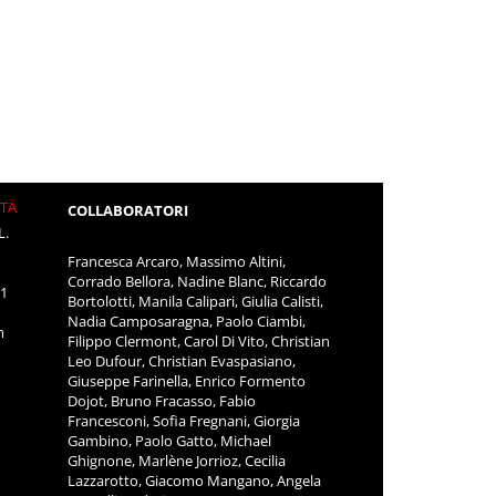
ITÀ
COLLABORATORI
L.
Francesca Arcaro, Massimo Altini,
Corrado Bellora, Nadine Blanc, Riccardo
11
Bortolotti, Manila Calipari, Giulia Calisti,
Nadia Camposaragna, Paolo Ciambi,
m
Filippo Clermont, Carol Di Vito, Christian
Leo Dufour, Christian Evaspasiano,
Giuseppe Farinella, Enrico Formento
Dojot, Bruno Fracasso, Fabio
Francesconi, Sofia Fregnani, Giorgia
Gambino, Paolo Gatto, Michael
Ghignone, Marlène Jorrioz, Cecilia
Lazzarotto, Giacomo Mangano, Angela