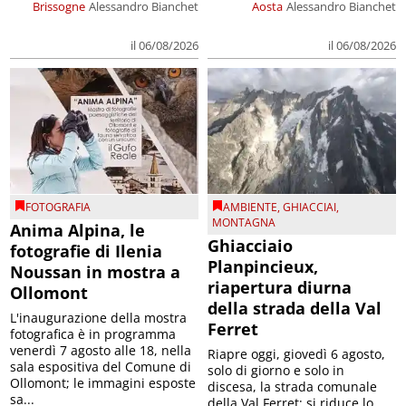
Brissogne
Alessandro Bianchet
Aosta
Alessandro Bianchet
il 06/08/2026
il 06/08/2026
FOTOGRAFIA
AMBIENTE
,
GHIACCIAI
,
MONTAGNA
Anima Alpina, le
Ghiacciaio
fotografie di Ilenia
Planpincieux,
Noussan in mostra a
riapertura diurna
Ollomont
della strada della Val
L'inaugurazione della mostra
Ferret
fotografica è in programma
venerdì 7 agosto alle 18, nella
Riapre oggi, giovedì 6 agosto,
sala espositiva del Comune di
solo di giorno e solo in
Ollomont; le immagini esposte
discesa, la strada comunale
sa...
della Val Ferret; si riduce lo