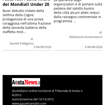
dei Mondiali Under 20
organizzatori è di portare sulla
pedana del salotto buono
Buon debutto iridato della
della città alcuni atleti reduci
stellina della Cogne,
dalla rassegna continentale in
protagonista di una prova
programma ...
coraggiosa nell'ultima frazione
della seconda batteria della
staffetta mist...
di
Redazione Aostanews.it
di
Davide Pellegrino
il 06/08/2026
il 06/08/2026
Quotidiano online Iscrizione al Tribunale di Aosta n.
8/2012
Autorizzazione del 13/12/2012
www.gazzettamatin.com