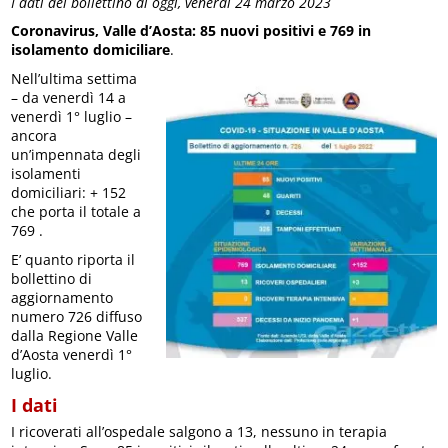
I dati del bollettino di oggi, venerdì 24 marzo 2023
Coronavirus, Valle d’Aosta: 85 nuovi positivi e 769 in
isolamento domiciliare
.
Nell’ultima settima
– da venerdì 14 a
venerdì 1° luglio –
ancora
un’impennata degli
isolamenti
domiciliari: + 152
che porta il totale a
769 .
E’ quanto riporta il
bollettino di
aggiornamento
numero 726 diffuso
dalla Regione Valle
d’Aosta venerdì 1°
luglio.
I dati
I ricoverati all’ospedale salgono a 13, nessuno in terapia