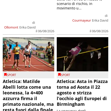
scenario di rischio, in
movimento u...
di
Courmayeur
Erika David
di
Ollomont
Erika David
il 06/08/2026
il 06/08/2026
SPORT
SPORT
Atletica: Matilde
Atletica: Asta in Piazza
Abelli lotta come una
torna ad Aosta il 22
leonessa, la 4×400
agosto e strizza
azzurra firma il
l’occhio agli Europei di
primato nazionale, ma
Birmingham
resta fuori dalla finale
La speranza degli