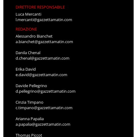
DIRETTORE RESPONSABILE
Luca Mercanti
l.mercanti@gazzettamatin.com
REDAZIONE
Alessandro Bianchet
a.bianchet@gazzettamatin.com
Danila Chenal
d.chenal@gazzettamatin.com
Erika David
e.david@gazzettamatin.com
Davide Pellegrino
d.pellegrino@gazzettamatin.com
Cinzia Timpano
c.timpano@gazzettamatin.com
Arianna Papalia
a.papalia@gazzettamatin.com
Thomas Piccot