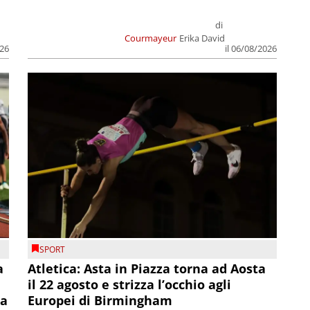
di
Courmayeur
Erika David
026
il 06/08/2026
SPORT
a
Atletica: Asta in Piazza torna ad Aosta
il 22 agosto e strizza l’occhio agli
la
Europei di Birmingham