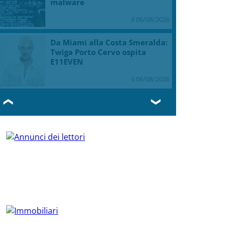
malware
il 06/08/2026
Da Miami alla Costa Smeralda:
Twiga Porto Cervo ospita
E11EVEN
il 06/08/2026
❮
❯