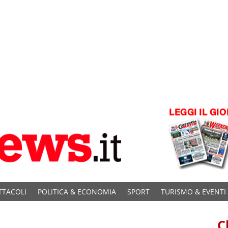
TTACOLI
POLITICA & ECONOMIA
SPORT
TURISMO & EVENTI
C