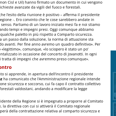
 non Cisl e Uil) hanno firmato un documento in cui vengono
ichieste avanzate da vigili del fuoco e forestali.
che l’esito della riunione è positivo – afferma il presidente
Regione -. Ero convinto che le cose sarebbero andate in
 senso. Parliamo di un lavoro iniziato mesi fa e noi stiamo
tando tempi e impegni presi. Oggi comunque abbiamo
qualche paletto in più rispetto a Comparto sicurezza.
a un passo dalla soluzione, la norma di attuazione sta
o avanti. Per fine anno avremo un quadro definitivo». Per
 «legittimo», comunque, «lo sciopero è stato un po’
talizzato in occasione del concerto di Jovanotti. In ogni
si tratta di impegni che avremmo preso comunque».
ontro
to si apprende, in apertura dell’incontro il presidente
az
ha comunicato che l’Amministrazione regionale intende
ne sicurezza e soccorso, cui fa capo il contratto collettivo
 forestali valdostani, andando a modificare la legge
sidente della Regione si è impegnato a proporre al Comitato
 la direttiva con cui si attiverà il Comitato regionale
cuperà della contrattazione relativa al comparto sicurezza e