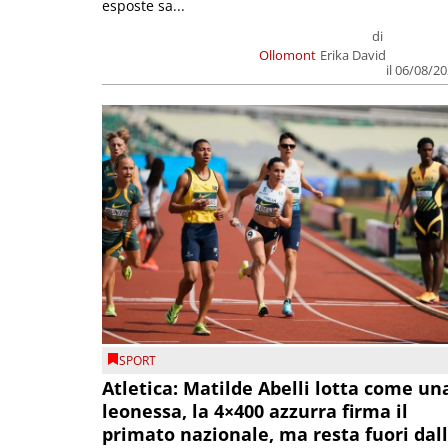
esposte sa...
di
Ollomont
Erika David
il 06/08/2
SPORT
Atletica: Matilde Abelli lotta come un
leonessa, la 4×400 azzurra firma il
primato nazionale, ma resta fuori dal