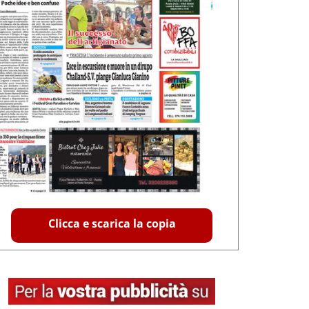
Clicca e scarica la copia