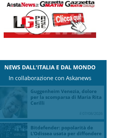
NEWS DALL'ITALIA E DAL MONDO
In collaborazione con Askanews
Guggenheim Venezia, dolore
per la scomparsa di Maria Rita
Cerilli
il 07/08/2026
Bitdefender: popolarità de
L’Odissea usata per diffondere