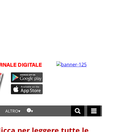
ALTRO
licca per leggere tutte le