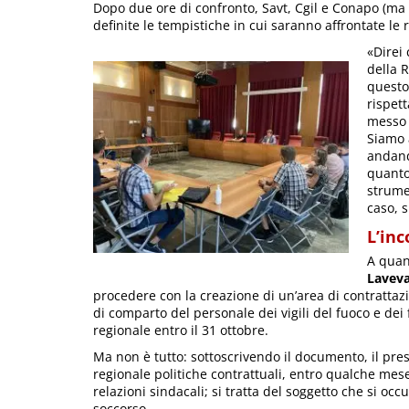
Dopo due ore di confronto, Savt, Cgil e Conapo (ma
definite le tempistiche in cui saranno affrontate le r
«Direi 
della 
questo
rispet
messo 
Siamo 
andand
quanto
strumen
caso, 
L’inc
A quan
Lavev
procedere con la creazione di un’area di contrattazio
di comparto del personale dei vigili del fuoco e dei
regionale entro il 31 ottobre.
Ma non è tutto: sottoscrivendo il documento, il pre
regionale politiche contrattuali, entro qualche mese,
relazioni sindacali; si tratta del soggetto che si oc
soccorso.