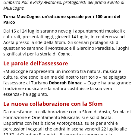
Umberto Poli e Ricky Avataneo, protagonisti del primo evento di
MusiCogne
Torna MusiCogne: un’edizione speciale per i 100 anni del
Parco
Dal 15 al 24 luglio saranno nove gli appuntamenti musicali e
culturali, presentati oggi, giovedì 14 luglio, in conferenza ad
Aosta presso la sde della Sfom. Gli scenari protagonisti di
quest’anno saranno il Montseuc e il Giardino Paradisia, luoghi
significativi per la storia di Cogne.
Le parole dell’assessore
«MusiCogne rappresenta un incontro tra natura, musica e
cultura, che sono le anime del nostro territorio – ha spiegato
l’assessore al Turismo
Deborah Bionaz
, – Cogne ha una grande
tradizione musicale e la natura costituisce la sua vera
essenza» ha aggiunto.
La nuova collaborazione con la Sfom
Da quest’anno la collaborazione con la Sfom di Aosta, Scuola di
Formazione e Orientamento Musicale, si è solidificata.
Dapprima con l’esibizione
Photosyntesis
, suite per archi e
percussioni vegetali che andrà in scena venerdì 22 luglio alle
17.30 al Giardino Paradisia. Il concerto rappresenta la