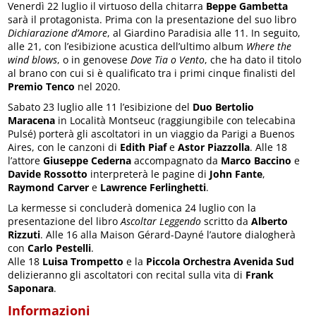
Venerdì 22 luglio il virtuoso della chitarra
Beppe Gambetta
sarà il protagonista. Prima con la presentazione del suo libro
Dichiarazione d’Amore
, al Giardino Paradisia alle 11. In seguito,
alle 21, con l’esibizione acustica dell’ultimo album
Where the
wind blows
, o in genovese
Dove Tia o Vento
, che ha dato il titolo
al brano con cui si è qualificato tra i primi cinque finalisti del
Premio Tenco
nel 2020.
Sabato 23 luglio alle 11 l’esibizione del
Duo Bertolio
Maracena
in Località Montseuc (raggiungibile con telecabina
Pulsé) porterà gli ascoltatori in un viaggio da Parigi a Buenos
Aires, con le canzoni di
Edith Piaf
e
Astor Piazzolla
. Alle 18
l’attore
Giuseppe Cederna
accompagnato da
Marco Baccino
e
Davide Rossotto
interpreterà le pagine di
John Fante
,
Raymond Carver
e
Lawrence Ferlinghetti
.
La kermesse si concluderà domenica 24 luglio con la
presentazione del libro
Ascoltar Leggendo
scritto da
Alberto
Rizzuti
. Alle 16 alla Maison Gérard-Dayné l’autore dialogherà
con
Carlo Pestelli
.
Alle 18
Luisa Trompetto
e la
Piccola Orchestra Avenida Sud
delizieranno gli ascoltatori con recital sulla vita di
Frank
Saponara
.
Informazioni