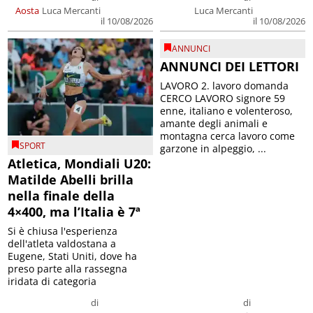
Aosta
Luca Mercanti
Luca Mercanti
il 10/08/2026
il 10/08/2026
ANNUNCI
ANNUNCI DEI LETTORI
LAVORO 2. lavoro domanda
CERCO LAVORO signore 59
enne, italiano e volenteroso,
amante degli animali e
montagna cerca lavoro come
SPORT
garzone in alpeggio, ...
Atletica, Mondiali U20:
Matilde Abelli brilla
nella finale della
4×400, ma l’Italia è 7ª
Si è chiusa l'esperienza
dell'atleta valdostana a
Eugene, Stati Uniti, dove ha
preso parte alla rassegna
iridata di categoria
di
di