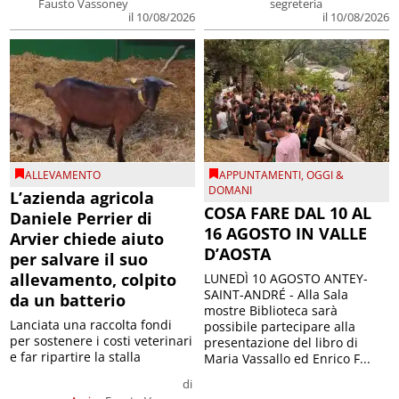
Fausto Vassoney
segreteria
il 10/08/2026
il 10/08/2026
ALLEVAMENTO
APPUNTAMENTI
,
OGGI &
DOMANI
L’azienda agricola
COSA FARE DAL 10 AL
Daniele Perrier di
16 AGOSTO IN VALLE
Arvier chiede aiuto
D’AOSTA
per salvare il suo
allevamento, colpito
LUNEDÌ 10 AGOSTO ANTEY-
SAINT-ANDRÉ - Alla Sala
da un batterio
mostre Biblioteca sarà
Lanciata una raccolta fondi
possibile partecipare alla
per sostenere i costi veterinari
presentazione del libro di
e far ripartire la stalla
Maria Vassallo ed Enrico F...
di