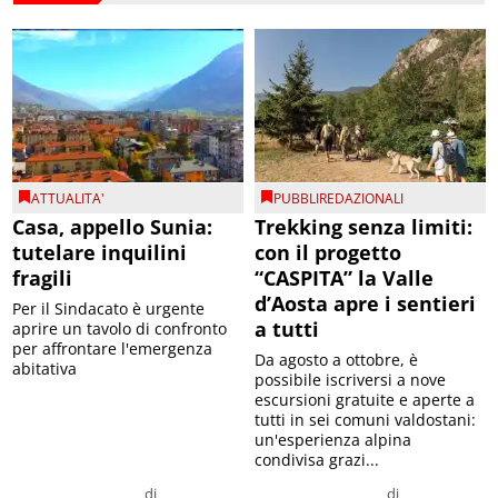
ATTUALITA'
PUBBLIREDAZIONALI
Casa, appello Sunia:
Trekking senza limiti:
tutelare inquilini
con il progetto
fragili
“CASPITA” la Valle
d’Aosta apre i sentieri
Per il Sindacato è urgente
a tutti
aprire un tavolo di confronto
per affrontare l'emergenza
Da agosto a ottobre, è
abitativa
possibile iscriversi a nove
escursioni gratuite e aperte a
tutti in sei comuni valdostani:
un'esperienza alpina
condivisa grazi...
di
di