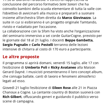
conclusione del percorso formativo
Semi Sonori
che ha
coinvolto bambini della scuola elementare di tutta la valle con
l’obiettivo di avvicinarli alla musica e prepararli a suonare
insieme all’orchestra Sfom diretta da
Marco Giovinazzo
. La
suite in cui si esibiranno è un progetto originale Tamtando,
rivisto e riadattato per l’occasione.
La collaborazione con la Sfom ha visto anche l’organizzazione
del seminario immersivo a sei corde GuitarCogne, previsto per
le giornate dal 18 al 21 luglio. I docenti
Beppe Gambetta,
Sergio Pugnalin
e
Carlo Pestelli
terranno delle lezioni
intensive di chitarra al costo di 170 euro a partecipante.
Le altre proposte
Il programma si aprirà domani, venerdì 15 luglio, alle 17 con
l’esibizione di
Umberto Poli
e
Ricky Avataneo
alla Maison
Gerard Dayné. I musicisti presenteranno il loro concept album,
che coniuga ballate, canti di lavoro e fenomeni atmosferici
legati ad esso.
Giovedì 21 luglio l’esibizione di
Eileen Rose
alle 21 in Piazza
Chanoux a Cogne. La cantante country di Boston suonerà con
Rich Gilbert
, offuscando generi e guidando il pubblico verso
scene di campagna.