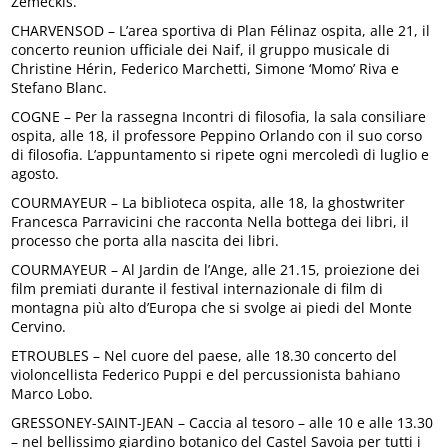
Zemeckis.
CHARVENSOD – L’area sportiva di Plan Félinaz ospita, alle 21, il
concerto reunion ufficiale dei Naif, il gruppo musicale di
Christine Hérin, Federico Marchetti, Simone ‘Momo’ Riva e
Stefano Blanc.
COGNE – Per la rassegna Incontri di filosofia, la sala consiliare
ospita, alle 18, il professore Peppino Orlando con il suo corso
di filosofia. L’appuntamento si ripete ogni mercoledì di luglio e
agosto.
COURMAYEUR – La biblioteca ospita, alle 18, la ghostwriter
Francesca Parravicini che racconta Nella bottega dei libri, il
processo che porta alla nascita dei libri.
COURMAYEUR – Al Jardin de l’Ange, alle 21.15, proiezione dei
film premiati durante il festival internazionale di film di
montagna più alto d’Europa che si svolge ai piedi del Monte
Cervino.
ETROUBLES – Nel cuore del paese, alle 18.30 concerto del
violoncellista Federico Puppi e del percussionista bahiano
Marco Lobo.
GRESSONEY-SAINT-JEAN – Caccia al tesoro – alle 10 e alle 13.30
– nel bellissimo giardino botanico del Castel Savoia per tutti i