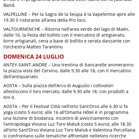
Band.
VALPELLINE – Per la Sagra de la Seupa à la Vapelentse apre alle
19.30 il ristorante all’area della Pro loco.
VALTOURNENCHE – Ritorna nell’area verde del lago di Maën,
dalle 16, la Festa del bollito con il mercatino di artigianato,
birre artigianali, cena a base di bollito e serata danzante con
l’orchestra Matteo Tarantino.
DOMENICA 24 LUGLIO
ANTEY-SAINT-ANDRE – Una trentina di bancarelle animeranno
la piazza vista del Cervino, dalle 9.30 alle 18, con il mercatino
dell’antiquariato.
AOSTA – Sulla piazza dell’Arco di Augusto i coltivatori
allestiscono il loro mercato, dalle 9.30 alle 18, con prodotti a
Km 0.
AOSTA – Per il Festival Città nell’orto Sant’Orso alle 6.30 si fa
yoga (costo 5 euro); alle 16 all’Omama Hôtel è in programma
una lezione di biodanza, incontro di avvicinamento con
l’antropologa Viviana Luz Toro Matuk (costo 5 euro); alle 18.30
all’orto Sant’Orso Viviana Luz Toro Matuk e Valentina Porcellana
si confrontano sulle tematiche affrontate nelleloro ricerche