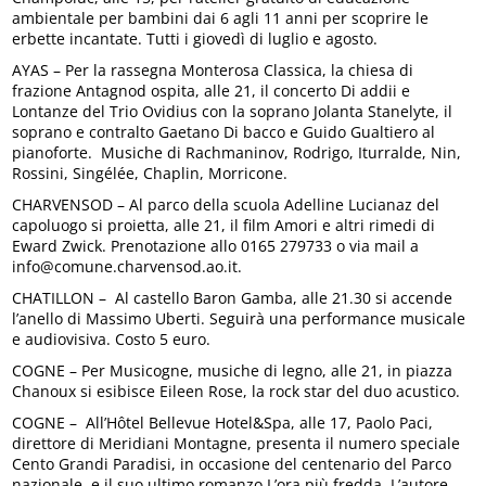
ambientale per bambini dai 6 agli 11 anni per scoprire le
erbette incantate. Tutti i giovedì di luglio e agosto.
AYAS – Per la rassegna Monterosa Classica, la chiesa di
frazione Antagnod ospita, alle 21, il concerto Di addii e
Lontanze del Trio Ovidius con la soprano Jolanta Stanelyte, il
soprano e contralto Gaetano Di bacco e Guido Gualtiero al
pianoforte. Musiche di Rachmaninov, Rodrigo, Iturralde, Nin,
Rossini, Singélée, Chaplin, Morricone.
CHARVENSOD – Al parco della scuola Adelline Lucianaz del
capoluogo si proietta, alle 21, il film Amori e altri rimedi di
Eward Zwick. Prenotazione allo 0165 279733 o via mail a
info@comune.charvensod.ao.it.
CHATILLON – Al castello Baron Gamba, alle 21.30 si accende
l’anello di Massimo Uberti. Seguirà una performance musicale
e audiovisiva. Costo 5 euro.
COGNE – Per Musicogne, musiche di legno, alle 21, in piazza
Chanoux si esibisce Eileen Rose, la rock star del duo acustico.
COGNE – All’Hôtel Bellevue Hotel&Spa, alle 17, Paolo Paci,
direttore di Meridiani Montagne, presenta il numero speciale
Cento Grandi Paradisi, in occasione del centenario del Parco
nazionale, e il suo ultimo romanzo L’ora più fredda. L’autore