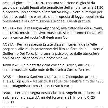
neige si gioca, dalle 18.30, con una selezione di giochi da
tavolo per adulti legati alle tematiche dell’ambiente; alle 21.30
è previsto uno spettacolo interattivo Play, un’ora di tempo per
decidere, pubblico e artisti, una proposta di legge popolare da
presentare alla Commissione Europea.. Eventi gratuiti.
AOSTA – Per la rassegna Ahppperò, alla Cittadella dei Giovani,
alle 18.30, musica dal vivo: musicisti, si esibiranno i Fonzarelli
con la carica del rock’n’roll degli anni ’50 .
AOSTA – Per la rassegna Estate d’essai il cinéma de la Ville
propone, alle 21, la proiezione del film La fiera delle illusioni di
Guillermo Del Toro. Un dramma psicologico dalle atmosfere
noir. Si replica sabato 23 e domenica 24.
ARVIER – Sulla piazzetta della chiesa di Arvier, alle 20.30,
serata musicale sulle note dello storico Coro di Verrès.
AYAS – Il cinema Sant’Anna di frazione Champoluc proietta,
alle 21, Top Gun – Maverick. Il sequel del celebre film del 1986
con protagonista Tom Cruise. Costo 8 euro.
BARD – Per la rassegna Aosta Classica, Angelo Branduardi si
esibirà sulla piazza d’Armi del forte alle 21. Info allo 0125
833811.