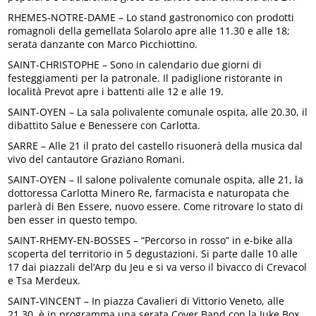
RHEMES-NOTRE-DAME – Lo stand gastronomico con prodotti
romagnoli della gemellata Solarolo apre alle 11.30 e alle 18;
serata danzante con Marco Picchiottino.
SAINT-CHRISTOPHE – Sono in calendario due giorni di
festeggiamenti per la patronale. Il padiglione ristorante in
località Prevot apre i battenti alle 12 e alle 19.
SAINT-OYEN – La sala polivalente comunale ospita, alle 20.30, il
dibattito Salue e Benessere con Carlotta.
SARRE – Alle 21 il prato del castello risuonerà della musica dal
vivo del cantautore Graziano Romani.
SAINT-OYEN – Il salone polivalente comunale ospita, alle 21, la
dottoressa Carlotta Minero Re, farmacista e naturopata che
parlerà di Ben Essere, nuovo essere. Come ritrovare lo stato di
ben esser in questo tempo.
SAINT-RHEMY-EN-BOSSES – “Percorso in rosso” in e-bike alla
scoperta del territorio in 5 degustazioni. Si parte dalle 10 alle
17 dai piazzali del’Arp du Jeu e si va verso il bivacco di Crevacol
e Tsa Merdeux.
SAINT-VINCENT – In piazza Cavalieri di Vittorio Veneto, alle
21.30, è in programma una serata Cover Band con la Juke Box