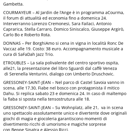
Gambetta.
COURMAYEUR – Al Jardin de l’Ange è in programma aCourma,
il forum di attualità ed economia fino a domenica 24.
Interverranno Lorenzo Cremonesi, Sara Failaci, Antonio
Caprarica, Stella Carraro, Domico Siniscalco, Giuseppe Argirò,
Carlo Bo e Roberto Rota.
DONNAS – Per BorghiAmo si cena in vigna in località Ronc De
Vaccaz alle 19. Costo: 38 euro. Accompagnamento musicale a
cura di SaFaDah Jazz Trio.
ETROUBLES – La sala polivalente del centro sportivo ospita,
alle21, la presentazione del libro Sguardi dal caffè Veneza
di Serenella Venturini, dialogo con Umberto Druschovic.
GRESSONEY-SAINT-JEAN – Nel parco di Castel Savoia vanno in
scena, alle 17.30, Fiabe nel bosco con protagonista il mitico
Dahu. Si replica sabato 23 e domenica 24. In caso di maltempo
la fiaba si sposta nella tensostrutura alle 18.
GRESSONEY-SAINT-JEAN – Su Wohnplatz, alle 21, va in scena
uno spettacolo assolutamente unico e divertente dove originali
giochi di magia e giocoleria garantiscono momenti di
divertimento ricchi di umorismo e magiche sorprese
con Beppe Sinatra e Alessio Ricci.