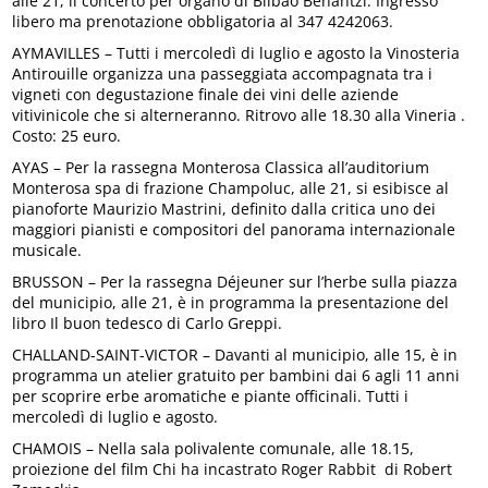
alle 21, il concerto per organo di Bilbao Benantzi. Ingresso
libero ma prenotazione obbligatoria al 347 4242063.
AYMAVILLES – Tutti i mercoledì di luglio e agosto la Vinosteria
Antirouille organizza una passeggiata accompagnata tra i
vigneti con degustazione finale dei vini delle aziende
vitivinicole che si alterneranno. Ritrovo alle 18.30 alla Vineria .
Costo: 25 euro.
AYAS – Per la rassegna Monterosa Classica all’auditorium
Monterosa spa di frazione Champoluc, alle 21, si esibisce al
pianoforte Maurizio Mastrini, definito dalla critica uno dei
maggiori pianisti e compositori del panorama internazionale
musicale.
BRUSSON – Per la rassegna Déjeuner sur l’herbe sulla piazza
del municipio, alle 21, è in programma la presentazione del
libro Il buon tedesco di Carlo Greppi.
CHALLAND-SAINT-VICTOR – Davanti al municipio, alle 15, è in
programma un atelier gratuito per bambini dai 6 agli 11 anni
per scoprire erbe aromatiche e piante officinali. Tutti i
mercoledì di luglio e agosto.
CHAMOIS – Nella sala polivalente comunale, alle 18.15,
proiezione del film Chi ha incastrato Roger Rabbit di Robert