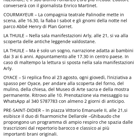
converserà con il giornalista Enrico Martinet.
COURMAYEUR – La compagnia teatrale Palinodie mette in
scena, alle 16.30, la fiaba I sabot e gli gnomi della notte nel
parco Abbé Henry di Plan Gorret.
LA THUILE – Nella sala manifestazioni Arly, alle 21, si va alla
scoperta delle antiche leggende valdostane.
LA THUILE – Ma è solo un sogno, narrazione adatta ai bambini
dai 3 ai 6 anni. Appuntamento alle 17.30 in centro paese. In
caso di maltempo la lettura si sposta nella sala manifestazioni
Arly.
OYACE – Si replica fino al 23 agosto, ogni giovedì, l’iniziativa a
spasso per Oyace, per andare alla scoperta del forno, del
mulino, della chiesa, del Museo di Arte sacra e della mostra
permanente. Ritrovo alle 10. Prenotazione via messaggio su
WhatsApp al 340 5787783 con almeno 2 giorni di anticipo.
PRE-SAINT-DIDIER – In piazza Vittorio Emanuele II, alle 21,si
esibisce il duo di fisarmoniche Dellarole –Ghibaudo che
propongono un programma di ampio respiro che spazia dalle
trascrizioni dal repertorio barocco e classico ai più
importanti brani originali.