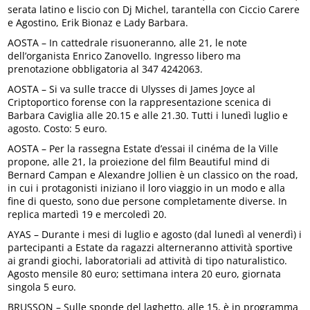
serata latino e liscio con Dj Michel, tarantella con Ciccio Carere
e Agostino, Erik Bionaz e Lady Barbara.
AOSTA – In cattedrale risuoneranno, alle 21, le note
dell’organista Enrico Zanovello. Ingresso libero ma
prenotazione obbligatoria al 347 4242063.
AOSTA – Si va sulle tracce di Ulysses di James Joyce al
Criptoportico forense con la rappresentazione scenica di
Barbara Caviglia alle 20.15 e alle 21.30. Tutti i lunedì luglio e
agosto. Costo: 5 euro.
AOSTA – Per la rassegna Estate d’essai il cinéma de la Ville
propone, alle 21, la proiezione del film Beautiful mind di
Bernard Campan e Alexandre Jollien è un classico on the road,
in cui i protagonisti iniziano il loro viaggio in un modo e alla
fine di questo, sono due persone completamente diverse. In
replica martedì 19 e mercoledì 20.
AYAS – Durante i mesi di luglio e agosto (dal lunedì al venerdì) i
partecipanti a Estate da ragazzi alterneranno attività sportive
ai grandi giochi, laboratoriali ad attività di tipo naturalistico.
Agosto mensile 80 euro; settimana intera 20 euro, giornata
singola 5 euro.
​BRUSSON – Sulle sponde del laghetto, alle 15, è in programma