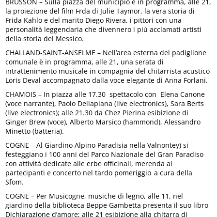
BRUSSON – Sulla piazza del municipio è in programma, alle 21,
la proiezione del film Frda di Julie Taymor, la vera storia di
Frida Kahlo e del marito Diego Rivera, i pittori con una
personalità leggendaria che divennero i più acclamati artisti
della storia del Messico.
CHALLAND-SAINT-ANSELME – Nell’area esterna del padiglione
comunale è in programma, alle 21, una serata di
intrattenimento musicale in compagnia del chitarrista acustico
Loris Deval accompagnato dalla voce elegante di Anna Forlani.
CHAMOIS – In piazza alle 17.30 spettacolo con Elena Canone
(voce narrante), Paolo Dellapiana (live electronics), Sara Berts
(live electronics); alle 21.30 da Chez Pierina esibizione di
Ginger Brew (voce), Alberto Marsico (hammond), Alessandro
Minetto (batteria).
COGNE – Al Giardino Alpino Paradisia nella Valnontey) si
festeggiano i 100 anni del Parco Nazionale del Gran Paradiso
con attività dedicate alle erbe officinali, merenda ai
partecipanti e concerto nel tardo pomeriggio a cura della
Sfom.
COGNE – Per Musicogne, musiche di legno, alle 11, nel
giardino della biblioteca Beppe Gambetta presenta il suo libro
Dichiarazione d’amore; alle 21 esibizione alla chitarra di