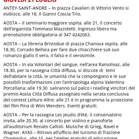
ANTEY-SAINT-ANDRE – In piazza Cavalieri di Vittorio Vento si
esibisce, alle 18, il Gianni Coscia Trio.
AOSTA – Il seminario maggiore ospita, alle 21, il concerto
dell’organista Tommaso Mazzoletti. Ingresso libero ma
prenotazione obbligatoria al 347 4242063.
AOSTA – La libreria Briviodue di piazza Chanoux ospita, alle
18.30, Corrado Bellora per fare due chiacchiere suk suo
romanzo giallo Il vero, il falso e il verosimile.
AOSTA – In via Volontari del sangue, nell’area Ramolivaz, alle
18.30, per la rassegna Città diffusa, si discute di temi
dell’abitare la città, le umanità che la compongono e le sue
possibili trasformazioni con l’antropologa alpina Valentina
Porcellana; alle 19.30 saliranno sul palco i reading vincitori del
premio Aosta Città Diffusa assegnato nella serata conclusiva
del contest Letture Altre; alle 21 è in programma la proiezione
del film Pina di Wim Wenders. Eventi gratuiti.
AOSTA – Per la rassegna Les Jeudis d’été, il conservatorio
invita, alle 20.30, al concerto per violino e pianoforte
all’auditorium Renato Callisti. Musiche di Grieg, Ravel e
Wagner. AYAS – Ritrovo all’ufficio del turismo di frazione
Champoluc, alle 15, per l’atelier gratuito di educazione