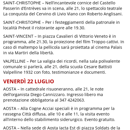
SAINT-CHRISTOPHE – Nell’incantevole cornice del Castello
Passerin d’Entrèves va in scena, alle 21, lo spettacolo teatrale
La conquista del Cervino di Livio Viano con Roberto Anglisani.
SAINT-CHRISTOPHE – Per i festeggiamenti della patronale in
località Prévot il ristorante apre alle 19.30.
SAINT-VINCENT – In piazza Cavalieri di Vittorio Veneto è in
programma, alle 21.30, la proiezione del film Troppo cattivi. In
caso di maltempo la pellicola sarà proiettata al cinema Palais
in via Martiri della libertà.
VALPELLINE – Per La valigia dei ricordi, nella sala polivalente
comunale si parlerà, alle 21, della scuola Cesare Battisti
Valpelline 1932 con foto, testimonianze e documenti.
VENERDÌ 22 LUGLIO
AOSTA – In cattedrale risuoneranno, alle 21, le note
dell’organista Diego Cannizzaro. Ingresso libero ma
prenotazione obbligatoria al 347 4242063.
AOSTA – Alla Cogne Acciai speciali è in programma per la
rassegna Città diffusa, alle 10 e alle 11, la visita evento
all’interno dello stabilimento siderurgico. Evento gratuito.
AOSTA – Nella sede di Aosta Iacta Est di piazza Soldats de la