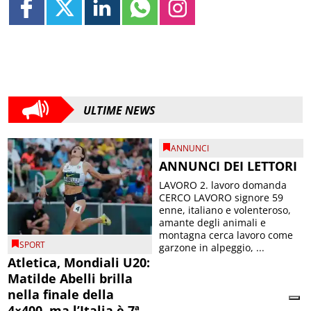
ULTIME NEWS
ANNUNCI
ANNUNCI DEI LETTORI
LAVORO 2. lavoro domanda
CERCO LAVORO signore 59
enne, italiano e volenteroso,
amante degli animali e
montagna cerca lavoro come
SPORT
garzone in alpeggio, ...
Atletica, Mondiali U20:
Matilde Abelli brilla
nella finale della
4×400, ma l’Italia è 7ª