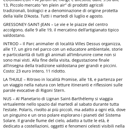
13, Piccolo mercato “en plein air” di prodotti agricoli
tradizionali, biologici e a denominazione di origine protetta
della Valle D’Aosta. Tutti i martedì di luglio e agosto.
GRESSONEY-SAINT-JEAN – Le vie e le piazze del centro
accolgono, dalle 9 alle 19, il mercatino dell’artigianato tipico
valdostano.
INTROD – Il Parc animalier di località Villes Dessus organizza,
alle 17, un giro nel parco con un educatore ambientale, storie
e particolarità di tutti gli animali all’imbrunire come non si
sono mai visti. Alla fine della visita, degustazione finale
all’insegna della tradizione valdostana per grandi e piccini.
Costo: 23 euro intero, 11 ridotto.
LA THUILE – Ritrovo in località Promise, alle 18, e partenza per
un viaggio nella natura con letture itineranti e riflessioni sulle
parole evocative di Rigoni Stern.
NUS – Al Planetario di Lignan Saint-Barthélemy si viaggia
virtualemte nello spazio dal martedì al sabato durante tutta
l’estate. Polaris, rivolto ai più piccoli, ma adatto a ogni età, dove
un pinguino e un orso polare esplorano i pianeti del Sistema
Solare. Il grande fiume del cielo, adatto a tutte le età, è
dedicato a costellazioni, oggetti e fenomeni celesti visibili nella