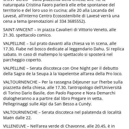
naturopata Cristina Faoro parlerà elle erbe spontanee del
territorio e del loro uso in cucina; alle 20 alla Locanda del
Lavesé, all’interno Centro Ecosostenibile di Lavesé verrà una
cena a tema (prenotazioni al 334 3685552).
SAINT-VINCENT – In piazza Cavalieri di Vittorio Veneto, alle
21.30, spettacolo comico.
VALPELLINE – Sul prato davanti alla chiesa va in scena, alle
17.30, Fiabe nel bosco dedicate al leggendario Dahu. Si replica
sabato. In caso di maltempo lo spettacolo si sposterà nel
parcheggio coperto.
VALPELLINE – Serata discoteca con One Night per il debutto
della Sagra de la Seupa à la Vapelentse all’area della Pro loco.
VALTOURNENCHE – Per la rassegna Déjeuner sur l’herbe sulla
piazzetta della chiesa, alle 17.30, l’antropologo dell’Università
di Torino Dario Basile, don Paolo Papone e Nora Demarchi
dialogheranno a a partire dal libro Pregare in vetta.
Pellegrinaggi sulle Alpi da San Besso a Cunéy.
VALTOURNENCHE – Serata discoteca nel palatenda di località
Maën dalle 22.
VILLENEUVE – Nell’area verde di Chavonne, alle 20.45, è in