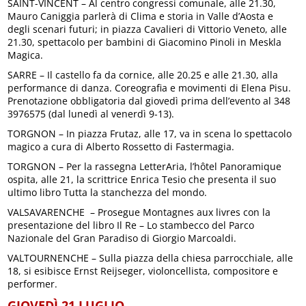
SAINT-VINCENT – Al centro congressi comunale, alle 21.30,
Mauro Caniggia parlerà di Clima e storia in Valle d’Aosta e
degli scenari futuri; in piazza Cavalieri di Vittorio Veneto, alle
21.30, spettacolo per bambini di Giacomino Pinoli in Meskla
Magica.
SARRE – Il castello fa da cornice, alle 20.25 e alle 21.30, alla
performance di danza. Coreografia e movimenti di Elena Pisu.
Prenotazione obbligatoria dal giovedì prima dell’evento al 348
3976575 (dal lunedì al venerdì 9-13).
TORGNON – In piazza Frutaz, alle 17, va in scena lo spettacolo
magico a cura di Alberto Rossetto di Fastermagia.
TORGNON – Per la rassegna LetterAria, l’hôtel Panoramique
ospita, alle 21, la scrittrice Enrica Tesio che presenta il suo
ultimo libro Tutta la stanchezza del mondo.
VALSAVARENCHE – Prosegue Montagnes aux livres con la
presentazione del libro Il Re – Lo stambecco del Parco
Nazionale del Gran Paradiso di Giorgio Marcoaldi.
VALTOURNENCHE – Sulla piazza della chiesa parrocchiale, alle
18, si esibisce Ernst Reijseger, violoncellista, compositore e
performer.
GIOVEDÌ 21 LUGLIO