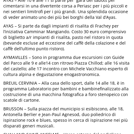
AYAS – Alle 10 e alle 11 si parte per gara dei sabots per
cimentarsi in una divertente corsa a Periasc per i più piccoli e
nei sentieri limitrofi per i più grandi. Una splendida occasione
di veder animato uno dei più bei borghi della Val d’Ayas.
AYAS – Si parte da dagli impianti di risalita di Frachey per
l’iniziativa Camminar Mangiando. Costo 30 euro comprensivo
di biglietto a/r impianti di risalita, pasto nel ristoro in quota
(bevande escluse ad eccezione del caffè della colazione e del
caffè dell’ultimo punto ristoro).
AYMAVILLES – Sono in programma due escursioni con Guide
del Parco alle 9 e alle14 con ritrovo Piazza Chillod; alle 16 visita
del castello; alle 17 incontro con Michele Vacchiano esperto di
cultura alpina e degustazione enogastronomica.
BREUIL CERVINIA – Alla casa dello sport, dalle 14 alle 18, è in
programma Laboratorio per bambini e bambinefinalizzato alla
costruzione di una macchina fotografica a foro stenopeico con
scatole di cartone.
BRUSSON – Sulla piazza del municipio si esibiscono, alle 18,
Antonella Berlier e Jean-Paul Agnesod, duo poliedrico di
ispirazione rock e blues, spesso in cerca di ispirazione nei più
disparati generi musicali.