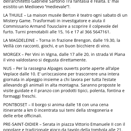
dell’architetto Gabriele Sartorio Tra fantasia e realtà. E’ mai
esistito un Medioevo ‘’medievale’’?.
LA THUILE – La maison musée Berton è teatro ogni sabato di un
Mistery Game. Trasformati in investigatore e aiuta il
Commissario Armand Tousclaire a scoprire il colpevole del
furto. Turni prenotabili alle 15, 16 e 17 al 366 5647161.
LA MAGDELEINE – Torna in frazione Brengon, dalle 19.30, la
Veillà con racconti, giochi, e un buon bicchiere di vino.
MORGEX – Per Vini in Vigna, dalle 17 alle 20, in strada Vi Plana
il vino valdostano si degusta direttamente.
NUS – Per la rassegna Alpages ouverts porte aperte all’alpe
Veplace dalle 10. E’ un’occasione per trascorrere una intera
giornata in alpeggio insieme a chi lavora per tutta l’estate
allevando gli animali in alta montagna. Saranno proposte le
visite guidate e il pranzo con prodotti tipici, polenta, fontina e
formaggi freschi.
PONTBOSET – Il borgo si anima dalle 18 con una cena
itinerante a km 0 incentrata sui temi della stregoneria e
delle erbe officinali.
PRE-SAINT-DIDIER – Serata in piazza Vittorio Emanuele II con il
popolare e tradizionale gioco da tavolo della tombola alle 21.