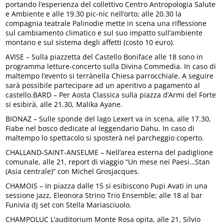
portando l’esperienza del collettivo Centro Antropologia Salute
e Ambiente e alle 19.30 pic-nic nell’orto; alle 20.30 la
compagnia teatrale Palinodie mette in scena una riflessione
sul cambiamento climatico e sul suo impatto sull’ambiente
montano e sul sistema degli affetti (costo 10 euro).
AVISE – Sulla piazzetta del Castello Boniface alle 18 sono in
programma letture-concerto sulla Divina Commedia. In caso di
maltempo l’evento si terrànella Chiesa parrocchiale. A seguire
sarà possibile partecipare ad un aperitivo a pagamento al
castello.BARD – Per Aosta Classica sulla piazza d’Armi del Forte
si esibirà, alle 21.30, Malika Ayane.
BIONAZ – Sulle sponde del lago Lexert va in scena, alle 17.30,
Fiabe nel bosco dedicate al leggendario Dahu. In caso di
maltempo lo spettacolo si sposterà nel parcheggio coperto.
CHALLAND-SAINT-ANSELME – Nell’area esterna del padiglione
comunale, alle 21, report di viaggio “Un mese nei Paesi…Stan
(Asia centrale)” con Michel Grosjacques.
CHAMOIS – In piazza dalle 15 si esibiscono Pupi Avati in una
sessione jazz, Eleonora Strino Trio Ensemble; alle 18 al bar
Funivia dj set con Stella Mariasciuolo.
CHAMPOLUC L’auditorium Monte Rosa opita, alle 21, Silvio