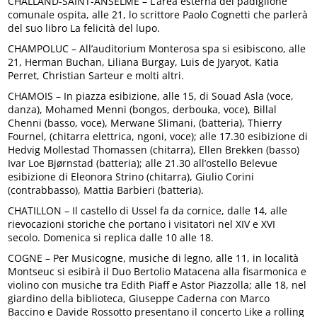
CHALLAND-SAINT-ANSELME – L’area esterna del padiglione
comunale ospita, alle 21, lo scrittore Paolo Cognetti che parlerà
del suo libro La felicità del lupo.
CHAMPOLUC – All’auditorium Monterosa spa si esibiscono, alle
21, Herman Buchan, Liliana Burgay, Luis de Jyaryot, Katia
Perret, Christian Sarteur e molti altri.
CHAMOIS – In piazza esibizione, alle 15, di Souad Asla (voce,
danza), Mohamed Menni (bongos, derbouka, voce), Billal
Chenni (basso, voce), Merwane Slimani, (batteria), Thierry
Fournel, (chitarra elettrica, ngoni, voce); alle 17.30 esibizione di
Hedvig Mollestad Thomassen (chitarra), Ellen Brekken (basso)
Ivar Loe Bjørnstad (batteria); alle 21.30 all’ostello Belevue
esibizione di Eleonora Strino (chitarra), Giulio Corini
(contrabbasso), Mattia Barbieri (batteria).
CHATILLON – Il castello di Ussel fa da cornice, dalle 14, alle
rievocazioni storiche che portano i visitatori nel XIV e XVI
secolo. Domenica si replica dalle 10 alle 18.
COGNE – Per Musicogne, musiche di legno, alle 11, in località
Montseuc si esibirà il Duo Bertolio Matacena alla fisarmonica e
violino con musiche tra Edith Piaff e Astor Piazzolla; alle 18, nel
giardino della biblioteca, Giuseppe Caderna con Marco
Baccino e Davide Rossotto presentano il concerto Like a rolling