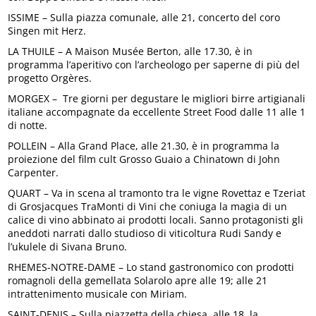
ISSIME – Sulla piazza comunale, alle 21, concerto del coro
Singen mit Herz.
LA THUILE – A Maison Musée Berton, alle 17.30, è in
programma l’aperitivo con l’archeologo per saperne di più del
progetto Orgères.
MORGEX – Tre giorni per degustare le migliori birre artigianali
italiane accompagnate da eccellente Street Food dalle 11 alle 1
di notte.
POLLEIN – Alla Grand Place, alle 21.30, è in programma la
proiezione del film cult Grosso Guaio a Chinatown di John
Carpenter.
QUART – Va in scena al tramonto tra le vigne Rovettaz e Tzeriat
di Grosjacques TraMonti di Vini che coniuga la magia di un
calice di vino abbinato ai prodotti locali. Sanno protagonisti gli
aneddoti narrati dallo studioso di viticoltura Rudi Sandy e
l’ukulele di Sivana Bruno.
RHEMES-NOTRE-DAME – Lo stand gastronomico con prodotti
romagnoli della gemellata Solarolo apre alle 19; alle 21
intrattenimento musicale con Miriam.
SAINT-DENIS – Sulla piazzetta della chiesa, alle 18, la