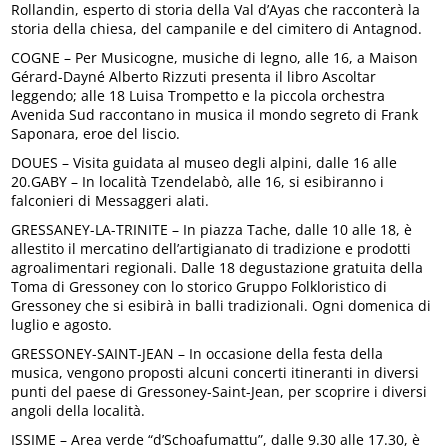
Rollandin, esperto di storia della Val d’Ayas che racconterà la
storia della chiesa, del campanile e del cimitero di Antagnod.
COGNE – Per Musicogne, musiche di legno, alle 16, a Maison
Gérard-Dayné Alberto Rizzuti presenta il libro Ascoltar
leggendo; alle 18 Luisa Trompetto e la piccola orchestra
Avenida Sud raccontano in musica il mondo segreto di Frank
Saponara, eroe del liscio.
DOUES – Visita guidata al museo degli alpini, dalle 16 alle
20.GABY – In località Tzendelabò, alle 16, si esibiranno i
falconieri di Messaggeri alati.
GRESSANEY-LA-TRINITE – In piazza Tache, dalle 10 alle 18, è
allestito il mercatino dell’artigianato di tradizione e prodotti
agroalimentari regionali. Dalle 18 degustazione gratuita della
Toma di Gressoney con lo storico Gruppo Folkloristico di
Gressoney che si esibirà in balli tradizionali. Ogni domenica di
luglio e agosto.
GRESSONEY-SAINT-JEAN – In occasione della festa della
musica, vengono proposti alcuni concerti itineranti in diversi
punti del paese di Gressoney-Saint-Jean, per scoprire i diversi
angoli della località.
ISSIME – Area verde “d’Schoafumattu”, dalle 9.30 alle 17.30, è