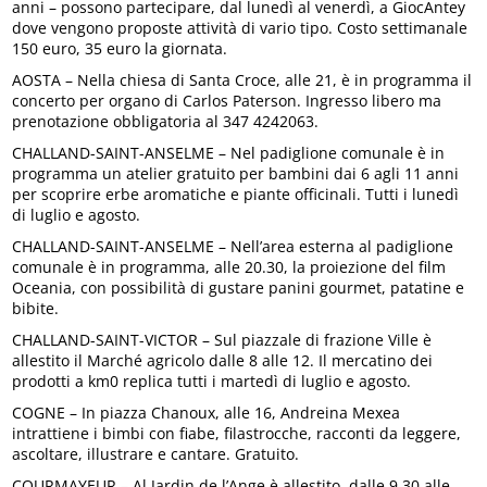
anni – possono partecipare, dal lunedì al venerdì, a GiocAntey
dove vengono proposte attività di vario tipo. Costo settimanale
150 euro, 35 euro la giornata.
AOSTA – Nella chiesa di Santa Croce, alle 21, è in programma il
concerto per organo di Carlos Paterson. Ingresso libero ma
prenotazione obbligatoria al 347 4242063.
CHALLAND-SAINT-ANSELME – Nel padiglione comunale è in
programma un atelier gratuito per bambini dai 6 agli 11 anni
per scoprire erbe aromatiche e piante officinali. Tutti i lunedì
di luglio e agosto.
CHALLAND-SAINT-ANSELME – Nell’area esterna al padiglione
comunale è in programma, alle 20.30, la proiezione del film
Oceania, con possibilità di gustare panini gourmet, patatine e
bibite.
CHALLAND-SAINT-VICTOR – Sul piazzale di frazione Ville è
allestito il Marché agricolo dalle 8 alle 12. Il mercatino dei
prodotti a km0 replica tutti i martedì di luglio e agosto.
COGNE – In piazza Chanoux, alle 16, Andreina Mexea
intrattiene i bimbi con fiabe, filastrocche, racconti da leggere,
ascoltare, illustrare e cantare. Gratuito.
COURMAYEUR – Al Jardin de l’Ange è allestito, dalle 9.30 alle