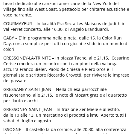
heart dedicato alle canzoni americane della New York del
Village fino alla West Coast. Spettacolo per chitarre acustiche e
voce narrante.
COURMAYEUR – In località Pra Sec a Les Maisons de Judith in
Val Ferret concerto, alle 16.30, di Angelo Branduardi.
GABY – E’ in programma nella pineta, dalle 15, la Color Run
Day, corsa semplice per tutti con giochi e sfide in un mondo di
colori.
GRESSONEY-LA-TRINITE – In piazza Tache, alle 21.15, Cesarino
Cerise cmodera un incontro con i campioni della valanga
azzurra Franco Bieler, Paolo de Chiesa e Piero Gros e il
giornalista e scrittore Riccardo Crovetti, per rivivere le imprese
del passato.
GRESSANEY-SAINT-JEAN – Nella chiesa parrocchiale
risuoneranno, alle 21.15, le note di Mozart grazie al quartetto
per flauto e archi.
GRESSONEY-SAINT-JEAN – In frazione Zer Miele è allestito,
dalle 10 alle 13, un mercatino di prodotti a km0. Aperto tutti i
sabati di luglio e agosto.
ISSOGNE – Il castello fa da cornice, alle 20.30, alla conferenza