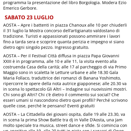
programma la presentazione del libro Borgologia. Modera Ezio
Emerico Gerbore.
SABATO 23 LUGLIO
AOSTA – Apre i battenti in piazza Chanoux alle 10 per chiuderli
il 31 luglio la Mostra concorso dell’artigianato valdostano di
tradizione. Turisti e appassionati possono ammirare i lavori
fino a tarda sera e scoprire quanta perizia e impegno vi siano
dietro ogni singolo pezzo. Ingresso gratuito.
AOSTA – Per il Festival Città diffusa in piazza Papa Giovanni
XXIII è in programma, alle 10 e alle 11, la visita evento alla
costruenda Casa della carità; alle 17 al parcheggio di via Primo
Maggio sono in scaletta le Letture urbane e alle 18.30 Gala
Maria Follaco, traduttrice dei romanzi di Banana Yoshimoto,
ripercorre le opere della nota autrice giapponese; alle 20.30 va
in scena lo spettacolo Gli Altri – Indagine sui nuovissimi mostri.
Chi sono gli Altri? Chi c’è dietro il commento sui social? Che
esseri umani si nascondono dietro quei profili? Perché scrivono
quelle cose, perché le pensano? Eventi gratuiti
AOSTA – La Cittadella dei giovani ospita, dalle 19 alle 23.30, va
in scena la prima Show Battle tra dj in Valle D’Aosta
,
una Jam
molto speciale tra musica, street dance e sfide. Si comincia con
un aperitivo alle 19, alle 20 tutti in pista con i ragazzi di Open