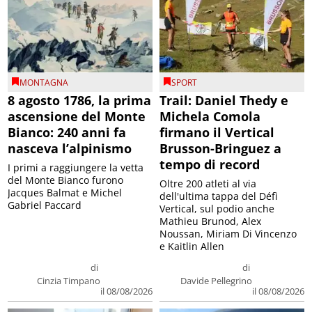
MONTAGNA
SPORT
8 agosto 1786, la prima
Trail: Daniel Thedy e
ascensione del Monte
Michela Comola
Bianco: 240 anni fa
firmano il Vertical
nasceva l’alpinismo
Brusson-Bringuez a
tempo di record
I primi a raggiungere la vetta
del Monte Bianco furono
Oltre 200 atleti al via
Jacques Balmat e Michel
dell'ultima tappa del Défì
Gabriel Paccard
Vertical, sul podio anche
Mathieu Brunod, Alex
Noussan, Miriam Di Vincenzo
e Kaitlin Allen
di
di
Cinzia Timpano
Davide Pellegrino
il 08/08/2026
il 08/08/2026