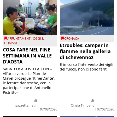
APPUNTAMENTI
,
OGGI &
CRONACA
DOMANI
Etroubles: camper in
COSA FARE NEL FINE
fiamme nella galleria
SETTIMANA IN VALLE
di Echevennoz
D’AOSTA
E in corso l'intervento dei vigili
SABATO 8 AGOSTO ALLEIN –
del fuoco, non ci sono feriti
All’area verde Le Plan-de-
Clavel prosegue “ItinerDante”,
le letture dantesche, con la
partecipazione di Antonello
Pistritto (...
di
di
gazzettamatin
Cinzia Timpano
il 07/08/2026
il 07/08/2026