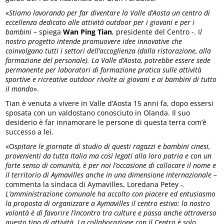
«
Stiamo lavorando per far diventare la Valle d’Aosta un centro di
eccellenza dedicato alle attività outdoor per i giovani e per i
bambini
– spiega
Wan Ping Tian
, presidente del Centro -. I
l
nostro progetto intende promuovere idee innovative che
coinvolgano tutti i settori dell’accoglienza (dalla ristorazione, alla
formazione del personale). La Valle d’Aosta, potrebbe essere sede
permanente per laboratori di formazione pratica sulle attività
sportive e ricreative outdoor rivolte ai giovani e ai bambini di tutto
il mondo
».
Tian è venuta a vivere in Valle d’Aosta 15 anni fa, dopo essersi
sposata con un valdostano conosciuto in Olanda. Il suo
desiderio è far innamorare le persone di questa terra com’è
successo a lei.
«O
spitare le giornate di studio di questi ragazzi e bambini cinesi,
provenienti da tutta Italia ma così legati alla loro patria e con un
forte senso di comunità, è per noi l’occasione di collocare il nome e
il territorio di Aymavilles anche in una dimensione internazionale –
commenta la sindaca di Aymavilles, Loredana Petey
-.
L’amministrazione comunale ha accolto con piacere ed entusiasmo
la proposta di organizzare a Aymavilles il centro estivo: la nostro
volontà è di favorire l’incontro tra culture e passa anche attraverso
questo tipo di attività. La collaborazione con il Centro è solo