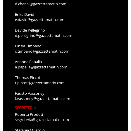
d.chenal@gazzettamatin.com
Erika David
e.david@gazzettamatin.com
Davide Pellegrino
d.pellegrino@gazzettamatin.com
Cinzia Timpano
c.timpano@gazzettamatin.com
Arianna Papalia
a.papalia@gazzettamatin.com
Thomas Piccot
t.piccot@gazzettamatin.com
Fausto Vassoney
f.vassoney@gazzettamatin.com
SEGRETERIA
Roberta Prodoti
segreteria@gazzettamatin.com
Stefania Muscolo