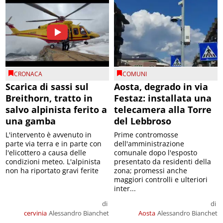
CRONACA
COMUNI
Scarica di sassi sul
Aosta, degrado in via
Breithorn, tratto in
Festaz: installata una
salvo alpinista ferito a
telecamera alla Torre
una gamba
del Lebbroso
L'intervento è avvenuto in
Prime contromosse
parte via terra e in parte con
dell'amministrazione
l'elicottero a causa delle
comunale dopo l'esposto
condizioni meteo. L'alpinista
presentato da residenti della
non ha riportato gravi ferite
zona; promessi anche
maggiori controlli e ulteriori
inter...
di
di
cervinia
Alessandro Bianchet
Aosta
Alessandro Bianchet