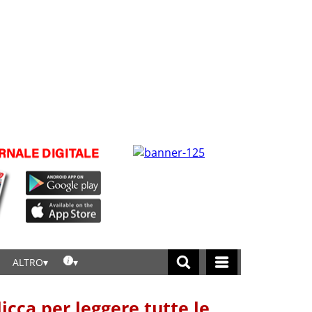
ALTRO
licca per leggere tutte le