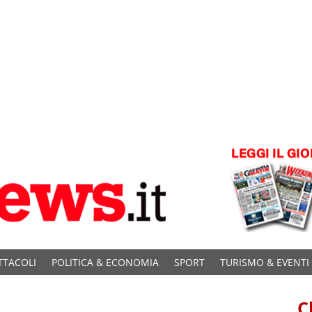
TTACOLI
POLITICA & ECONOMIA
SPORT
TURISMO & EVENTI
C