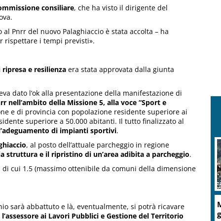
ommissione consiliare
, che ha visto il dirigente del
ova.
 al Pnrr del nuovo Palaghiaccio è stata accolta – ha
 rispettare i tempi previsti».
 ripresa e resilienza
era stata approvata dalla giunta
va dato l’ok alla presentazione della manifestazione di
rr nell’ambito della Missione 5, alla voce “Sport e
ione e di provincia con popolazione residente superiore ai
dente superiore a 50.000 abitanti. Il tutto finalizzato al
 l’adeguamento di impianti sportivi
.
ghiaccio
, al posto dell’attuale parcheggio in regione
 struttura e il ripristino di un’area adibita a parcheggio
.
, di cui 1.5 (massimo ottenibile da comuni della dimensione
M
io sarà abbattuto e là, eventualmente, si potrà ricavare
g
a
l’assessore ai Lavori Pubblici e Gestione del Territorio