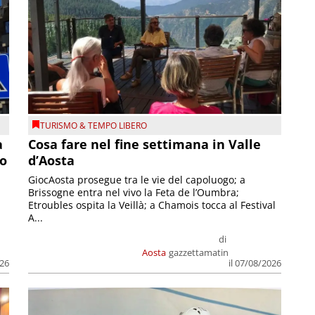
TURISMO & TEMPO LIBERO
a
Cosa fare nel fine settimana in Valle
so
d’Aosta
GiocAosta prosegue tra le vie del capoluogo; a
Brissogne entra nel vivo la Feta de l’Oumbra;
.
Etroubles ospita la Veillà; a Chamois tocca al Festival
A...
di
Aosta
gazzettamatin
026
il 07/08/2026