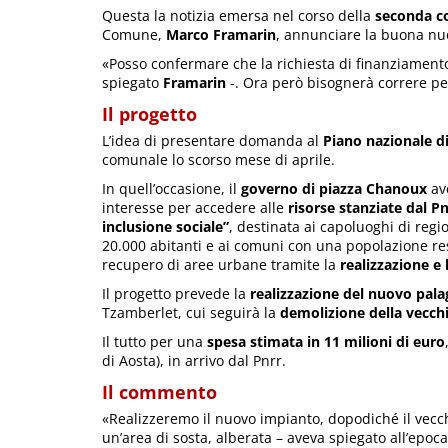
Questa la notizia emersa nel corso della
seconda c
Comune,
Marco Framarin
, annunciare la buona nu
«Posso confermare che la richiesta di finanziamento
spiegato
Framarin
-. Ora però bisognerà correre per
Il progetto
L’idea di presentare domanda al
Piano nazionale di
comunale lo scorso mese di aprile.
In quell’occasione, il
governo di piazza Chanoux
ave
interesse per accedere alle
risorse stanziate dal Pn
inclusione sociale”
, destinata ai capoluoghi di reg
20.000 abitanti e ai comuni con una popolazione resi
recupero di aree urbane tramite la
realizzazione e
Il progetto prevede la
realizzazione del nuovo pala
Tzamberlet, cui seguirà la
demolizione della vecchia
Il tutto per una
spesa stimata in 11 milioni di euro
di Aosta), in arrivo dal Pnrr.
Il commento
«Realizzeremo il nuovo impianto, dopodiché il vecch
un’area di sosta, alberata – aveva spiegato all’epoc