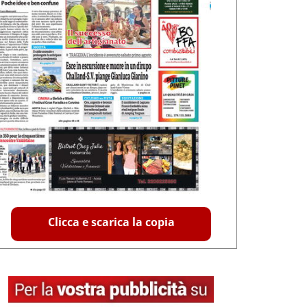
Clicca e scarica la copia