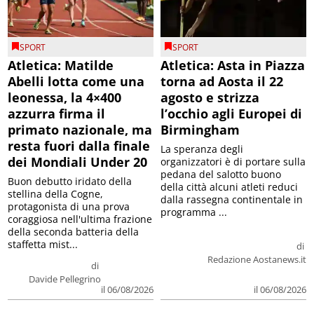
SPORT
SPORT
Atletica: Matilde
Atletica: Asta in Piazza
Abelli lotta come una
torna ad Aosta il 22
leonessa, la 4×400
agosto e strizza
azzurra firma il
l’occhio agli Europei di
primato nazionale, ma
Birmingham
resta fuori dalla finale
La speranza degli
dei Mondiali Under 20
organizzatori è di portare sulla
pedana del salotto buono
Buon debutto iridato della
della città alcuni atleti reduci
stellina della Cogne,
dalla rassegna continentale in
protagonista di una prova
programma ...
coraggiosa nell'ultima frazione
della seconda batteria della
staffetta mist...
di
Redazione Aostanews.it
di
Davide Pellegrino
il 06/08/2026
il 06/08/2026