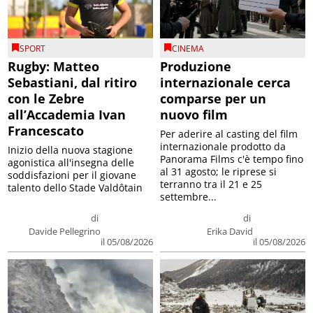
SPORT
CINEMA
Rugby: Matteo
Produzione
Sebastiani, dal ritiro
internazionale cerca
con le Zebre
comparse per un
all’Accademia Ivan
nuovo film
Francescato
Per aderire al casting del film
internazionale prodotto da
Inizio della nuova stagione
Panorama Films c'è tempo fino
agonistica all'insegna delle
al 31 agosto; le riprese si
soddisfazioni per il giovane
terranno tra il 21 e 25
talento dello Stade Valdôtain
settembre...
di
di
Davide Pellegrino
Erika David
il 05/08/2026
il 05/08/2026