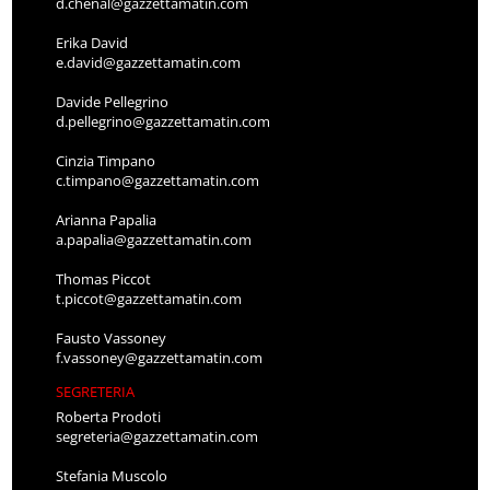
d.chenal@gazzettamatin.com
Erika David
e.david@gazzettamatin.com
Davide Pellegrino
d.pellegrino@gazzettamatin.com
Cinzia Timpano
c.timpano@gazzettamatin.com
Arianna Papalia
a.papalia@gazzettamatin.com
Thomas Piccot
t.piccot@gazzettamatin.com
Fausto Vassoney
f.vassoney@gazzettamatin.com
SEGRETERIA
Roberta Prodoti
segreteria@gazzettamatin.com
Stefania Muscolo