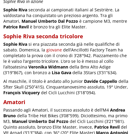
Sophie Riva in azione
Sophie Riva
seconda ai campionati italiani al Sestrière. La
valdostana ha conquistato un prezioso argento. Tra gli
Amatori,
Manuel Umberto Dal Pozzo
è campione M3, mentre
Patrice Revil
è bronzo tra gli Elite Master.
Sophie Riva seconda tricolore
Sophie Riva
si era piazzata seconda già nelle qualifiche di
sabato. Domenica, la
giovane
dell’Ancillotti Factory Team ha
completato la prova con il crono di 3’28″942. Piazzamento che
le è valso l’argento tricolore. L’oro se lo è messo al collo
l’altoatesina
Veronika Widmann
della Bmx Alto Adige
(3’19”867), con bronzo a
Lisa Gava
della 3Stars (3’31”634).
Al maschile, il titolo è andato allo Junior
Davide Cappello
della
Sfter Skull (2’50”415). Cinquantanovesimo assoluto, 19° Under,
François Vicquery
del Cicli Lucchini (3’18”094).
Amatori
Passando agli Amatori, il successo assoluto è dell’M4
Andrea
Bruno
della Tribe Hot Bikes (3’08”599). Diciottesimo, ma primo
M3,
Manuel Umberto Dal Pozzo
del Cicli Lucchini (3’21”981).
Quinto assoluto, bronzo Elite Master, invece,
Patrice Revil
del
Vtt Arnad (3’13”384), con 36° (20° Elite Master)
Marco Antonini