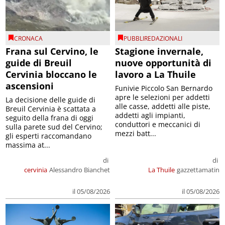
CRONACA
PUBBLIREDAZIONALI
Frana sul Cervino, le
Stagione invernale,
guide di Breuil
nuove opportunità di
Cervinia bloccano le
lavoro a La Thuile
ascensioni
Funivie Piccolo San Bernardo
apre le selezioni per addetti
La decisione delle guide di
alle casse, addetti alle piste,
Breuil Cervinia è scattata a
addetti agli impianti,
seguito della frana di oggi
conduttori e meccanici di
sulla parete sud del Cervino;
mezzi batt...
gli esperti raccomandano
massima at...
di
di
cervinia
Alessandro Bianchet
La Thuile
gazzettamatin
il 05/08/2026
il 05/08/2026