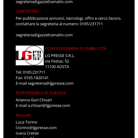
segreteria@gazzettamatin.com
CONTATTACI
Per pubblicazione annunci, necrologi, offro e cerco lavoro,
contattare la segreteria al numero: 0165/231711
segreteria@gazzettamatin.com
CONCESSIONARIA DI PUBBLICITÀ
LG PRESSE S.R.L.
via Festaz, 52
11100 AOSTA
Tel: 0165.231711
Fax: 0165.1820141
E-mail
segreteria@lgpresse.com
RESPONSABILE DI AGENZIA
Arianna Gori Chisari
E-mail
a.chisari@lgpresse.com
Account
Luca Torino
l.torino@lgpresse.com
Ivana Cretier