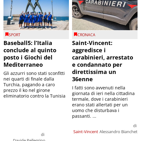
SPORT
CRONACA
Baseball5: l’Italia
Saint-Vincent:
conclude al quinto
aggredisce i
posto i Giochi del
carabinieri, arrestato
Mediterraneo
e condannato per
direttissima un
Gli azzurri sono stati sconfitti
36enne
nei quarti di finale dalla
Turchia, pagando a caro
I fatti sono avvenuti nella
prezzo il ko nel girone
giornata di ieri nella cittadina
eliminatorio contro la Tunisia
termale, dove i carabinieri
erano stati allertati per un
uomo che disturbava i
passanti. ...
di
Saint-Vincent
Alessandro Bianchet
di
Davide Pellegrino