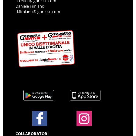
i.cretier@lgpresse.com
Daniele Fimiano
d.fimiano@lgpresse.com
COLLABORATORI