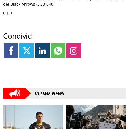
del Black Arrows (3’33”640).
(t.p.)
Condividi
ULTIME NEWS