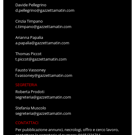
Davide Pellegrino
d.pellegrino@gazzettamatin.com
Cinzia Timpano
c.timpano@gazzettamatin.com
Arianna Papalia
a.papalia@gazzettamatin.com
Thomas Piccot
t.piccot@gazzettamatin.com
Fausto Vassoney
f.vassoney@gazzettamatin.com
SEGRETERIA
Roberta Prodoti
segreteria@gazzettamatin.com
Stefania Muscolo
segreteria@gazzettamatin.com
CONTATTACI
Per pubblicazione annunci, necrologi, offro e cerco lavoro,
contattare la segreteria al numero: 0165/231711