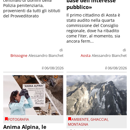
base dell’interesse
centinaio di uomini della
Polizia penitenziaria,
pubblico»
provenienti da tutti gli istituti
Il primo cittadino di Aosta è
del Provveditorato
stato audito nella quarta
commissione del Consiglio
regionale, dove ha ribadito
come l'iter, al momento, sia
ancora ferm...
di
di
Brissogne
Alessandro Bianchet
Aosta
Alessandro Bianchet
il 06/08/2026
il 06/08/2026
FOTOGRAFIA
AMBIENTE
,
GHIACCIAI
,
MONTAGNA
Anima Alpina, le