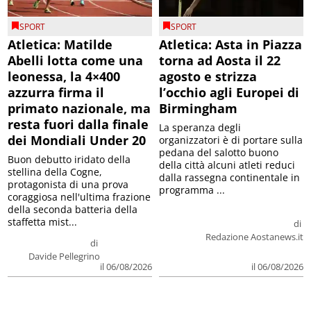
SPORT
SPORT
Atletica: Matilde
Atletica: Asta in Piazza
Abelli lotta come una
torna ad Aosta il 22
leonessa, la 4×400
agosto e strizza
azzurra firma il
l’occhio agli Europei di
primato nazionale, ma
Birmingham
resta fuori dalla finale
La speranza degli
dei Mondiali Under 20
organizzatori è di portare sulla
pedana del salotto buono
Buon debutto iridato della
della città alcuni atleti reduci
stellina della Cogne,
dalla rassegna continentale in
protagonista di una prova
programma ...
coraggiosa nell'ultima frazione
della seconda batteria della
staffetta mist...
di
Redazione Aostanews.it
di
Davide Pellegrino
il 06/08/2026
il 06/08/2026