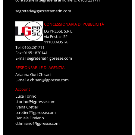
segreteria@gazzettamatin.com
CONCESSIONARIA DI PUBBLICITÀ
LG PRESSE S.R.L.
via Festaz, 52
11100 AOSTA
Tel: 0165.231711
Fax: 0165.1820141
E-mail
segreteria@lgpresse.com
RESPONSABILE DI AGENZIA
Arianna Gori Chisari
E-mail
a.chisari@lgpresse.com
Account
Luca Torino
l.torino@lgpresse.com
Ivana Cretier
i.cretier@lgpresse.com
Daniele Fimiano
d.fimiano@lgpresse.com