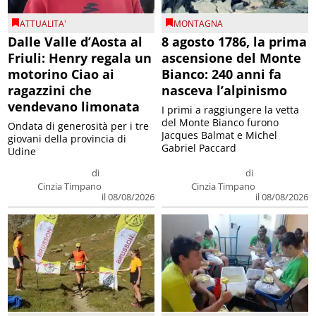
ATTUALITA'
MONTAGNA
Dalle Valle d’Aosta al
8 agosto 1786, la prima
Friuli: Henry regala un
ascensione del Monte
motorino Ciao ai
Bianco: 240 anni fa
ragazzini che
nasceva l’alpinismo
vendevano limonata
I primi a raggiungere la vetta
del Monte Bianco furono
Ondata di generosità per i tre
Jacques Balmat e Michel
giovani della provincia di
Gabriel Paccard
Udine
di
di
Cinzia Timpano
Cinzia Timpano
il 08/08/2026
il 08/08/2026