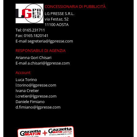
CONCESSIONARIA DI PUBBLICITÀ
LG PRESSE S.R.L.
via Festaz, 52
11100 AOSTA
Tel: 0165.231711
Fax: 0165.1820141
E-mail
segreteria@lgpresse.com
RESPONSABILE DI AGENZIA
Arianna Gori Chisari
E-mail
a.chisari@lgpresse.com
Account
Luca Torino
l.torino@lgpresse.com
Ivana Cretier
i.cretier@lgpresse.com
Daniele Fimiano
d.fimiano@lgpresse.com