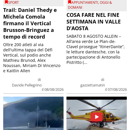
SPORT
APPUNTAMENTI
,
OGGI &
DOMANI
Trail: Daniel Thedy e
COSA FARE NEL FINE
Michela Comola
SETTIMANA IN VALLE
firmano il Vertical
D’AOSTA
Brusson-Bringuez a
tempo di record
SABATO 8 AGOSTO ALLEIN –
All’area verde Le Plan-de-
Oltre 200 atleti al via
Clavel prosegue “ItinerDante”,
dell'ultima tappa del Défì
le letture dantesche, con la
Vertical, sul podio anche
partecipazione di Antonello
Mathieu Brunod, Alex
Pistritto (...
Noussan, Miriam Di Vincenzo
e Kaitlin Allen
di
di
Davide Pellegrino
gazzettamatin
il 08/08/2026
il 07/08/2026