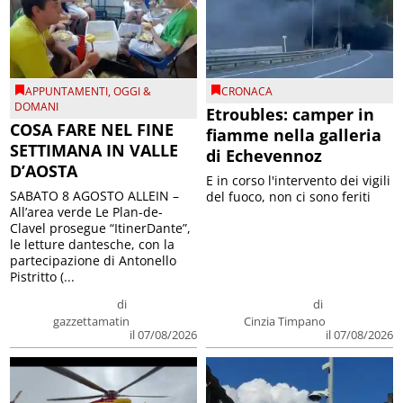
APPUNTAMENTI
,
OGGI &
CRONACA
DOMANI
Etroubles: camper in
COSA FARE NEL FINE
fiamme nella galleria
SETTIMANA IN VALLE
di Echevennoz
D’AOSTA
E in corso l'intervento dei vigili
SABATO 8 AGOSTO ALLEIN –
del fuoco, non ci sono feriti
All’area verde Le Plan-de-
Clavel prosegue “ItinerDante”,
le letture dantesche, con la
partecipazione di Antonello
Pistritto (...
di
di
gazzettamatin
Cinzia Timpano
il 07/08/2026
il 07/08/2026