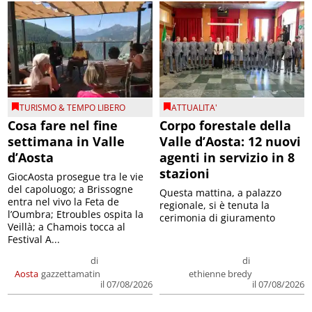
TURISMO & TEMPO LIBERO
ATTUALITA'
Cosa fare nel fine
Corpo forestale della
settimana in Valle
Valle d’Aosta: 12 nuovi
d’Aosta
agenti in servizio in 8
stazioni
GiocAosta prosegue tra le vie
del capoluogo; a Brissogne
Questa mattina, a palazzo
entra nel vivo la Feta de
regionale, si è tenuta la
l’Oumbra; Etroubles ospita la
cerimonia di giuramento
Veillà; a Chamois tocca al
Festival A...
di
di
Aosta
gazzettamatin
ethienne bredy
il 07/08/2026
il 07/08/2026