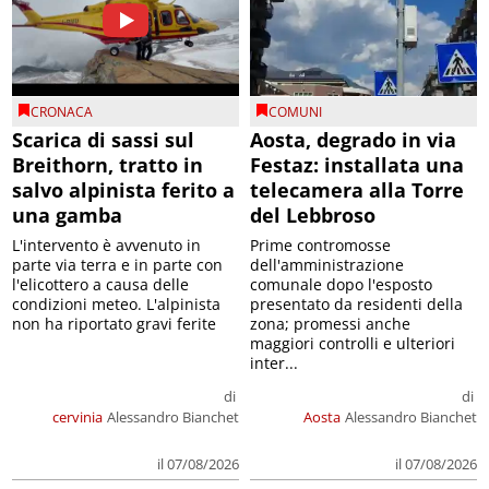
CRONACA
COMUNI
Scarica di sassi sul
Aosta, degrado in via
Breithorn, tratto in
Festaz: installata una
salvo alpinista ferito a
telecamera alla Torre
una gamba
del Lebbroso
L'intervento è avvenuto in
Prime contromosse
parte via terra e in parte con
dell'amministrazione
l'elicottero a causa delle
comunale dopo l'esposto
condizioni meteo. L'alpinista
presentato da residenti della
non ha riportato gravi ferite
zona; promessi anche
maggiori controlli e ulteriori
inter...
di
di
cervinia
Alessandro Bianchet
Aosta
Alessandro Bianchet
il 07/08/2026
il 07/08/2026