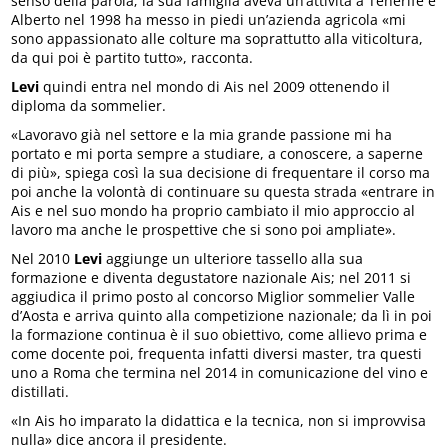
senso della parola; la sua famiglia aveva un’attività a Tenerife e
Alberto nel 1998 ha messo in piedi un’azienda agricola «mi
sono appassionato alle colture ma soprattutto alla viticoltura,
da qui poi è partito tutto», racconta.
Levi
quindi entra nel mondo di Ais nel 2009 ottenendo il
diploma da sommelier.
«Lavoravo già nel settore e la mia grande passione mi ha
portato e mi porta sempre a studiare, a conoscere, a saperne
di più», spiega così la sua decisione di frequentare il corso ma
poi anche la volontà di continuare su questa strada «entrare in
Ais e nel suo mondo ha proprio cambiato il mio approccio al
lavoro ma anche le prospettive che si sono poi ampliate».
Nel 2010
Levi
aggiunge un ulteriore tassello alla sua
formazione e diventa degustatore nazionale Ais; nel 2011 si
aggiudica il primo posto al concorso Miglior sommelier Valle
d’Aosta e arriva quinto alla competizione nazionale; da lì in poi
la formazione continua è il suo obiettivo, come allievo prima e
come docente poi, frequenta infatti diversi master, tra questi
uno a Roma che termina nel 2014 in comunicazione del vino e
distillati.
«In Ais ho imparato la didattica e la tecnica, non si improvvisa
nulla» dice ancora il presidente.