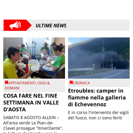
ULTIME NEWS
APPUNTAMENTI
,
OGGI &
CRONACA
DOMANI
Etroubles: camper in
COSA FARE NEL FINE
fiamme nella galleria
SETTIMANA IN VALLE
di Echevennoz
D’AOSTA
E in corso l'intervento dei vigili
SABATO 8 AGOSTO ALLEIN –
del fuoco, non ci sono feriti
All’area verde Le Plan-de-
Clavel prosegue “ItinerDante”,