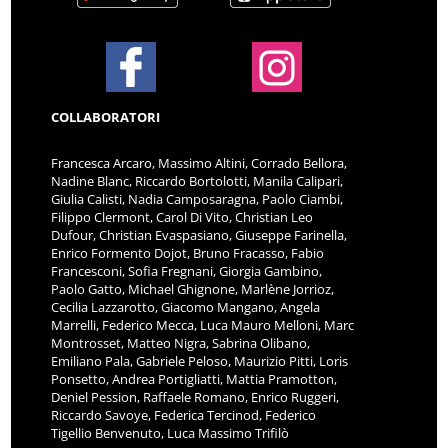
COLLABORATORI
Francesca Arcaro, Massimo Altini, Corrado Bellora,
Nadine Blanc, Riccardo Bortolotti, Manila Calipari,
Giulia Calisti, Nadia Camposaragna, Paolo Ciambi,
Filippo Clermont, Carol Di Vito, Christian Leo
Dufour, Christian Evaspasiano, Giuseppe Farinella,
Enrico Formento Dojot, Bruno Fracasso, Fabio
Francesconi, Sofia Fregnani, Giorgia Gambino,
Paolo Gatto, Michael Ghignone, Marlène Jorrioz,
Cecilia Lazzarotto, Giacomo Mangano, Angela
Marrelli, Federico Mecca, Luca Mauro Melloni, Marc
Montrosset, Matteo Nigra, Sabrina Olibano,
Emiliano Pala, Gabriele Peloso, Maurizio Pitti, Loris
Ponsetto, Andrea Portigliatti, Mattia Pramotton,
Deniel Pession, Raffaele Romano, Enrico Ruggeri,
Riccardo Savoye, Federica Tercinod, Federico
Tigellio Benvenuto, Luca Massimo Trifilò