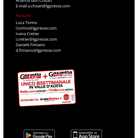
Arianna Gori Chisari
E-mail
a.chisari@lgpresse.com
Account
Luca Torino
l.torino@lgpresse.com
Ivana Cretier
i.cretier@lgpresse.com
Daniele Fimiano
d.fimiano@lgpresse.com