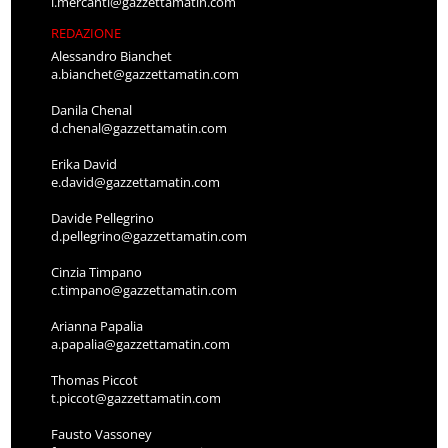
l.mercanti@gazzettamatin.com
REDAZIONE
Alessandro Bianchet
a.bianchet@gazzettamatin.com
Danila Chenal
d.chenal@gazzettamatin.com
Erika David
e.david@gazzettamatin.com
Davide Pellegrino
d.pellegrino@gazzettamatin.com
Cinzia Timpano
c.timpano@gazzettamatin.com
Arianna Papalia
a.papalia@gazzettamatin.com
Thomas Piccot
t.piccot@gazzettamatin.com
Fausto Vassoney