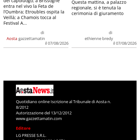
del capoluogo; a Brissogne
Questa mattina, a palazzo
entra nel vivo la Feta de
regionale, si è tenuta la
l’Oumbra; Etroubles ospita la
cerimonia di giuramento
Veillà; a Chamois tocca al
Festival A...
di
di
Aosta
gazzettamatin
ethienne bredy
il 07/08/2026
il 07/08/2026
Quotidiano online Iscrizione al Tribunale di Aosta n.
8/2012
Autorizzazione del 13/12/2012
www.gazzettamatin.com
Editore
LG PRESSE S.R.L.