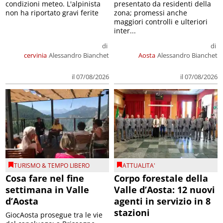
condizioni meteo. L'alpinista
presentato da residenti della
non ha riportato gravi ferite
zona; promessi anche
maggiori controlli e ulteriori
inter...
di
di
cervinia
Alessandro Bianchet
Aosta
Alessandro Bianchet
il 07/08/2026
il 07/08/2026
TURISMO & TEMPO LIBERO
ATTUALITA'
Cosa fare nel fine
Corpo forestale della
settimana in Valle
Valle d’Aosta: 12 nuovi
d’Aosta
agenti in servizio in 8
stazioni
GiocAosta prosegue tra le vie