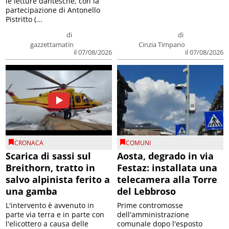
le letture dantesche, con la
partecipazione di Antonello
Pistritto (...
di
di
gazzettamatin
Cinzia Timpano
il 07/08/2026
il 07/08/2026
CRONACA
COMUNI
Scarica di sassi sul
Aosta, degrado in via
Breithorn, tratto in
Festaz: installata una
salvo alpinista ferito a
telecamera alla Torre
una gamba
del Lebbroso
L'intervento è avvenuto in
Prime contromosse
parte via terra e in parte con
dell'amministrazione
l'elicottero a causa delle
comunale dopo l'esposto