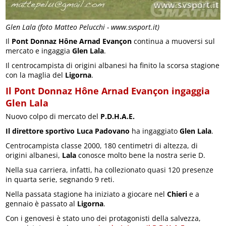
Glen Lala (foto Matteo Pelucchi - www.svsport.it)
Il
Pont Donnaz Hône Arnad Evançon
continua a muoversi sul
mercato e ingaggia
Glen Lala
.
Il centrocampista di origini albanesi ha finito la scorsa stagione
con la maglia del
Ligorna
.
Il Pont Donnaz Hône Arnad Evançon ingaggia
Glen Lala
Nuovo colpo di mercato del
P.D.H.A.E.
Il direttore sportivo Luca Padovano
ha ingaggiato
Glen Lala
.
Centrocampista classe 2000, 180 centimetri di altezza, di
origini albanesi,
Lala
conosce molto bene la nostra serie D.
Nella sua carriera, infatti, ha collezionato quasi 120 presenze
in quarta serie, segnando 9 reti.
Nella passata stagione ha iniziato a giocare nel
Chieri
e a
gennaio è passato al
Ligorna
.
Con i genovesi è stato uno dei protagonisti della salvezza,