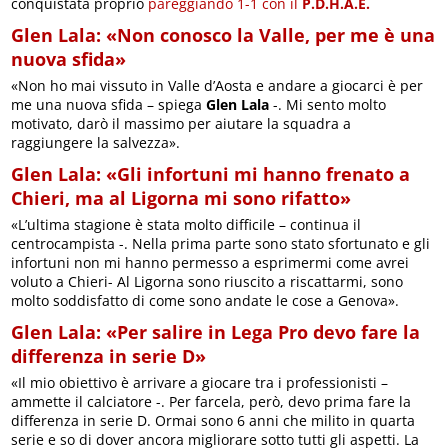
conquistata proprio
pareggiando 1-1 con il
P.D.H.A.E.
Glen Lala: «Non conosco la Valle, per me è una
nuova sfida»
«Non ho mai vissuto in Valle d’Aosta e andare a giocarci è per
me una nuova sfida – spiega
Glen Lala
-. Mi sento molto
motivato, darò il massimo per aiutare la squadra a
raggiungere la salvezza».
Glen Lala: «Gli infortuni mi hanno frenato a
Chieri, ma al Ligorna mi sono rifatto»
«L’ultima stagione è stata molto difficile – continua il
centrocampista -. Nella prima parte sono stato sfortunato e gli
infortuni non mi hanno permesso a esprimermi come avrei
voluto a Chieri- Al Ligorna sono riuscito a riscattarmi, sono
molto soddisfatto di come sono andate le cose a Genova».
Glen Lala: «Per salire in Lega Pro devo fare la
differenza in serie D»
«Il mio obiettivo è arrivare a giocare tra i professionisti –
ammette il calciatore -. Per farcela, però, devo prima fare la
differenza in serie D. Ormai sono 6 anni che milito in quarta
serie e so di dover ancora migliorare sotto tutti gli aspetti. La