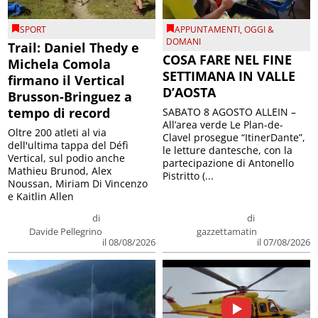
SPORT
APPUNTAMENTI
,
OGGI &
DOMANI
Trail: Daniel Thedy e
COSA FARE NEL FINE
Michela Comola
SETTIMANA IN VALLE
firmano il Vertical
D’AOSTA
Brusson-Bringuez a
tempo di record
SABATO 8 AGOSTO ALLEIN –
All’area verde Le Plan-de-
Oltre 200 atleti al via
Clavel prosegue “ItinerDante”,
dell'ultima tappa del Défì
le letture dantesche, con la
Vertical, sul podio anche
partecipazione di Antonello
Mathieu Brunod, Alex
Pistritto (...
Noussan, Miriam Di Vincenzo
e Kaitlin Allen
di
di
Davide Pellegrino
gazzettamatin
il 08/08/2026
il 07/08/2026