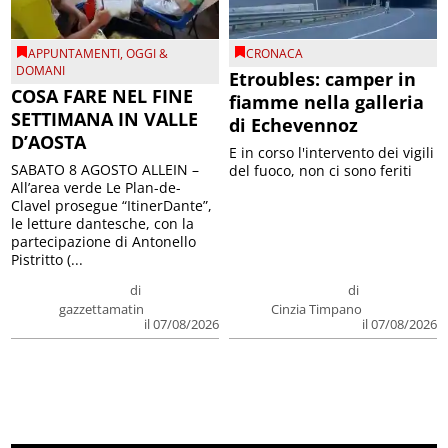
APPUNTAMENTI
,
OGGI &
CRONACA
DOMANI
Etroubles: camper in
COSA FARE NEL FINE
fiamme nella galleria
SETTIMANA IN VALLE
di Echevennoz
D’AOSTA
E in corso l'intervento dei vigili
SABATO 8 AGOSTO ALLEIN –
del fuoco, non ci sono feriti
All’area verde Le Plan-de-
Clavel prosegue “ItinerDante”,
le letture dantesche, con la
partecipazione di Antonello
Pistritto (...
di
di
gazzettamatin
Cinzia Timpano
il 07/08/2026
il 07/08/2026