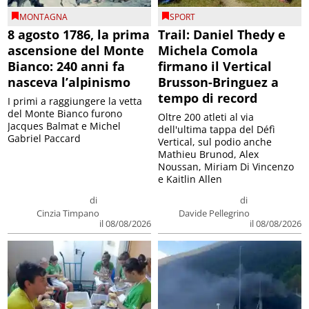
MONTAGNA
SPORT
8 agosto 1786, la prima
Trail: Daniel Thedy e
ascensione del Monte
Michela Comola
Bianco: 240 anni fa
firmano il Vertical
nasceva l’alpinismo
Brusson-Bringuez a
tempo di record
I primi a raggiungere la vetta
del Monte Bianco furono
Oltre 200 atleti al via
Jacques Balmat e Michel
dell'ultima tappa del Défì
Gabriel Paccard
Vertical, sul podio anche
Mathieu Brunod, Alex
Noussan, Miriam Di Vincenzo
e Kaitlin Allen
di
di
Cinzia Timpano
Davide Pellegrino
il 08/08/2026
il 08/08/2026