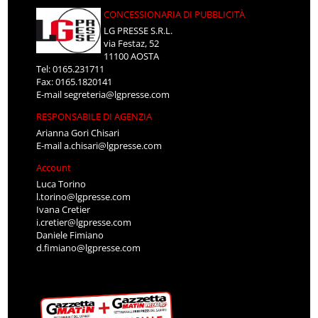
CONCESSIONARIA DI PUBBLICITÀ
LG PRESSE S.R.L.
via Festaz, 52
11100 AOSTA
Tel: 0165.231711
Fax: 0165.1820141
E-mail
segreteria@lgpresse.com
RESPONSABILE DI AGENZIA
Arianna Gori Chisari
E-mail
a.chisari@lgpresse.com
Account
Luca Torino
l.torino@lgpresse.com
Ivana Cretier
i.cretier@lgpresse.com
Daniele Fimiano
d.fimiano@lgpresse.com