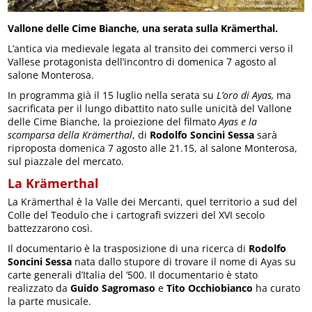
Vallone delle Cime Bianche, una serata sulla Krämerthal.
L’antica via medievale legata al transito dei commerci verso il
Vallese protagonista dell’incontro di domenica 7 agosto al
salone Monterosa.
In programma già il 15 luglio nella serata su
L’oro di Ayas,
ma
sacrificata per il lungo dibattito nato sulle unicità del Vallone
delle Cime Bianche, la proiezione del filmato
Ayas e la
scomparsa della Krämerthal
, di
Rodolfo Soncini Sessa
sarà
riproposta domenica 7 agosto alle 21.15, al salone Monterosa,
sul piazzale del mercato.
La Krämerthal
La Krämerthal è la Valle dei Mercanti, quel territorio a sud del
Colle del Teodulo che i cartografi svizzeri del XVI secolo
battezzarono così.
Il documentario è la trasposizione di una ricerca di
Rodolfo
Soncini Sessa
nata dallo stupore di trovare il nome di Ayas su
carte generali d’Italia del ‘500. Il documentario è stato
realizzato da
Guido Sagromaso
e
Tito Occhiobianco
ha curato
la parte musicale.