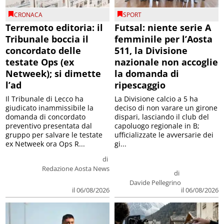
CRONACA
SPORT
Terremoto editoria: il
Futsal: niente serie A
Tribunale boccia il
femminile per l’Aosta
concordato delle
511, la Divisione
testate Ops (ex
nazionale non accoglie
Netweek); si dimette
la domanda di
l’ad
ripescaggio
Il Tribunale di Lecco ha
La Divisione calcio a 5 ha
giudicato inammissibile la
deciso di non varare un girone
domanda di concordato
dispari, lasciando il club del
preventivo presentata dal
capoluogo regionale in B;
gruppo per salvare le testate
ufficializzate le avversarie dei
ex Netweek ora Ops R...
gi...
di
Redazione Aosta News
di
Davide Pellegrino
il 06/08/2026
il 06/08/2026