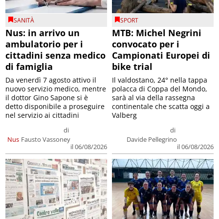
SANITÀ
SPORT
Nus: in arrivo un
MTB: Michel Negrini
ambulatorio per i
convocato per i
cittadini senza medico
Campionati Europei di
di famiglia
bike trial
Da venerdì 7 agosto attivo il
Il valdostano, 24° nella tappa
nuovo servizio medico, mentre
polacca di Coppa del Mondo,
il dottor Gino Sapone si è
sarà al via della rassegna
detto disponibile a proseguire
continentale che scatta oggi a
nel servizio ai cittadini
Valberg
di
di
Nus
Fausto Vassoney
Davide Pellegrino
il 06/08/2026
il 06/08/2026