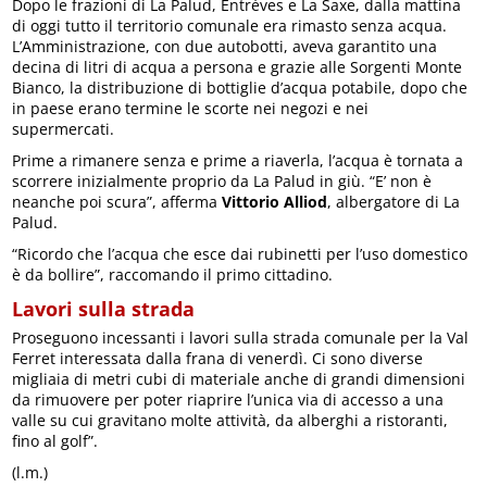
Dopo le frazioni di La Palud, Entrèves e La Saxe, dalla mattina
di oggi tutto il territorio comunale era rimasto senza acqua.
L’Amministrazione, con due autobotti, aveva garantito una
decina di litri di acqua a persona e grazie alle Sorgenti Monte
Bianco, la distribuzione di bottiglie d’acqua potabile, dopo che
in paese erano termine le scorte nei negozi e nei
supermercati.
Prime a rimanere senza e prime a riaverla, l’acqua è tornata a
scorrere inizialmente proprio da La Palud in giù. “E’ non è
neanche poi scura”, afferma
Vittorio Alliod
, albergatore di La
Palud.
“Ricordo che l’acqua che esce dai rubinetti per l’uso domestico
è da bollire”, raccomando il primo cittadino.
Lavori sulla strada
Proseguono incessanti i lavori sulla strada comunale per la Val
Ferret interessata dalla frana di venerdì. Ci sono diverse
migliaia di metri cubi di materiale anche di grandi dimensioni
da rimuovere per poter riaprire l’unica via di accesso a una
valle su cui gravitano molte attività, da alberghi a ristoranti,
fino al golf”.
(l.m.)