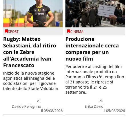
SPORT
CINEMA
Rugby: Matteo
Produzione
Sebastiani, dal ritiro
internazionale cerca
con le Zebre
comparse per un
all’Accademia Ivan
nuovo film
Francescato
Per aderire al casting del film
internazionale prodotto da
Inizio della nuova stagione
Panorama Films c'è tempo fino
agonistica all'insegna delle
al 31 agosto; le riprese si
soddisfazioni per il giovane
terranno tra il 21 e 25
talento dello Stade Valdôtain
settembre...
di
di
Davide Pellegrino
Erika David
il 05/08/2026
il 05/08/2026