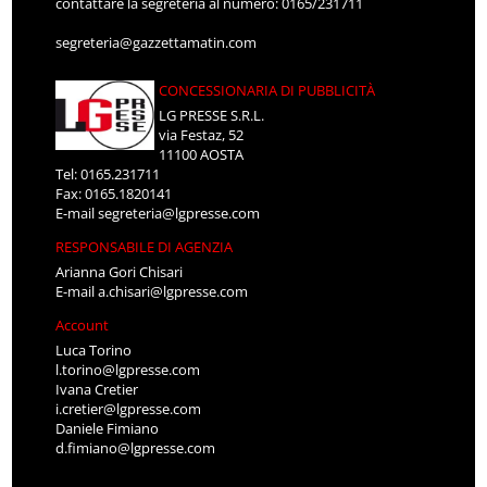
contattare la segreteria al numero: 0165/231711
segreteria@gazzettamatin.com
CONCESSIONARIA DI PUBBLICITÀ
LG PRESSE S.R.L.
via Festaz, 52
11100 AOSTA
Tel: 0165.231711
Fax: 0165.1820141
E-mail
segreteria@lgpresse.com
RESPONSABILE DI AGENZIA
Arianna Gori Chisari
E-mail
a.chisari@lgpresse.com
Account
Luca Torino
l.torino@lgpresse.com
Ivana Cretier
i.cretier@lgpresse.com
Daniele Fimiano
d.fimiano@lgpresse.com