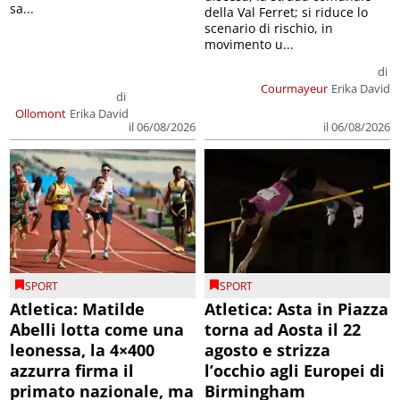
sa...
della Val Ferret; si riduce lo
scenario di rischio, in
movimento u...
di
Courmayeur
Erika David
di
Ollomont
Erika David
il 06/08/2026
il 06/08/2026
SPORT
SPORT
Atletica: Matilde
Atletica: Asta in Piazza
Abelli lotta come una
torna ad Aosta il 22
leonessa, la 4×400
agosto e strizza
azzurra firma il
l’occhio agli Europei di
primato nazionale, ma
Birmingham