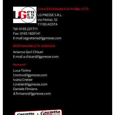
CONCESSIONARIA DI PUBBLICITÀ
LG PRESSE S.R.L.
via Festaz, 52
11100 AOSTA
Tel: 0165.231711
Fax: 0165.1820141
E-mail
segreteria@lgpresse.com
RESPONSABILE DI AGENZIA
Arianna Gori Chisari
E-mail
a.chisari@lgpresse.com
Account
Luca Torino
l.torino@lgpresse.com
Ivana Cretier
i.cretier@lgpresse.com
Daniele Fimiano
d.fimiano@lgpresse.com