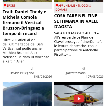
SPORT
APPUNTAMENTI
,
OGGI &
DOMANI
Trail: Daniel Thedy e
COSA FARE NEL FINE
Michela Comola
SETTIMANA IN VALLE
firmano il Vertical
D’AOSTA
Brusson-Bringuez a
tempo di record
SABATO 8 AGOSTO ALLEIN –
All’area verde Le Plan-de-
Oltre 200 atleti al via
Clavel prosegue “ItinerDante”,
dell'ultima tappa del Défì
le letture dantesche, con la
Vertical, sul podio anche
partecipazione di Antonello
Mathieu Brunod, Alex
Pistritto (...
Noussan, Miriam Di Vincenzo
e Kaitlin Allen
di
di
Davide Pellegrino
gazzettamatin
il 08/08/2026
il 07/08/2026