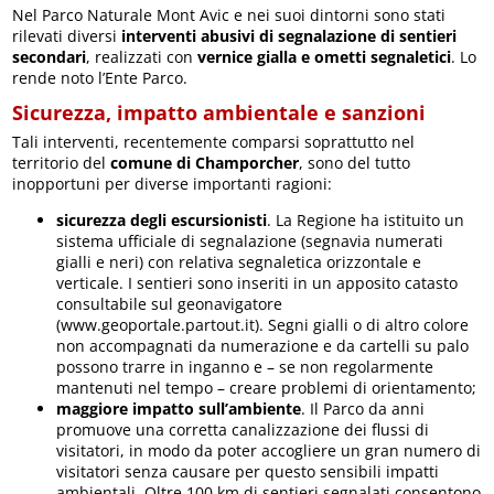
Nel Parco Naturale Mont Avic e nei suoi dintorni sono stati
rilevati diversi
interventi abusivi di segnalazione di sentieri
secondari
, realizzati con
vernice gialla e ometti segnaletici
. Lo
rende noto l’Ente Parco.
Sicurezza, impatto ambientale e sanzioni
Tali interventi, recentemente comparsi soprattutto nel
territorio del
comune di Champorcher
, sono del tutto
inopportuni per diverse importanti ragioni:
sicurezza degli escursionisti
. La Regione ha istituito un
sistema ufficiale di segnalazione (segnavia numerati
gialli e neri) con relativa segnaletica orizzontale e
verticale. I sentieri sono inseriti in un apposito catasto
consultabile sul geonavigatore
(www.geoportale.partout.it). Segni gialli o di altro colore
non accompagnati da numerazione e da cartelli su palo
possono trarre in inganno e – se non regolarmente
mantenuti nel tempo – creare problemi di orientamento;
maggiore impatto sull’ambiente
. Il Parco da anni
promuove una corretta canalizzazione dei flussi di
visitatori, in modo da poter accogliere un gran numero di
visitatori senza causare per questo sensibili impatti
ambientali. Oltre 100 km di sentieri segnalati consentono