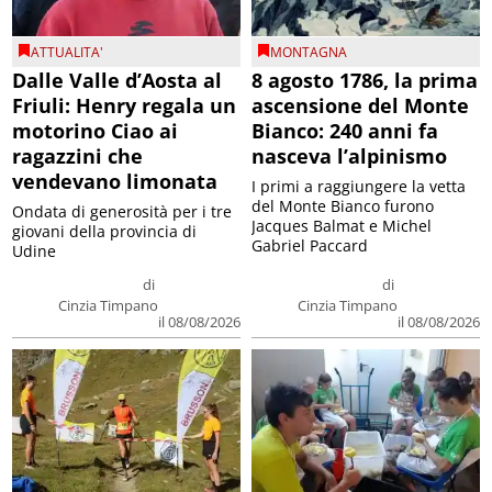
ATTUALITA'
MONTAGNA
Dalle Valle d’Aosta al
8 agosto 1786, la prima
Friuli: Henry regala un
ascensione del Monte
motorino Ciao ai
Bianco: 240 anni fa
ragazzini che
nasceva l’alpinismo
vendevano limonata
I primi a raggiungere la vetta
del Monte Bianco furono
Ondata di generosità per i tre
Jacques Balmat e Michel
giovani della provincia di
Gabriel Paccard
Udine
di
di
Cinzia Timpano
Cinzia Timpano
il 08/08/2026
il 08/08/2026