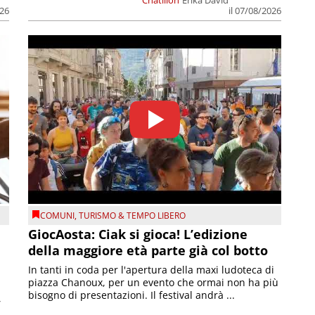
Châtillon
Erika David
026
il 07/08/2026
COMUNI
,
TURISMO & TEMPO LIBERO
GiocAosta: Ciak si gioca! L’edizione
della maggiore età parte già col botto
In tanti in coda per l'apertura della maxi ludoteca di
piazza Chanoux, per un evento che ormai non ha più
bisogno di presentazioni. Il festival andrà ...
,