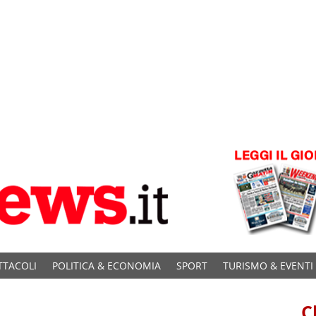
TTACOLI
POLITICA & ECONOMIA
SPORT
TURISMO & EVENTI
C