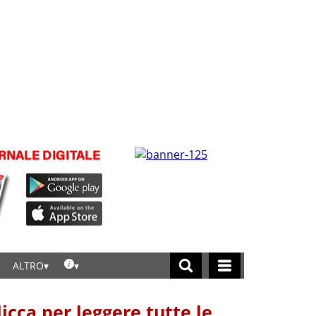
ALTRO
licca per leggere tutte le