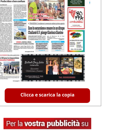
Clicca e scarica la copia