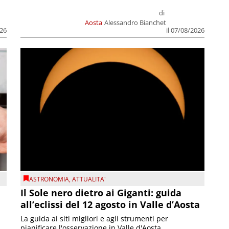
di
Aosta
Alessandro Bianchet
026
il 07/08/2026
ASTRONOMIA
,
ATTUALITA'
Il Sole nero dietro ai Giganti: guida
all’eclissi del 12 agosto in Valle d’Aosta
La guida ai siti migliori e agli strumenti per
pianificare l'osservazione in Valle d'Aosta