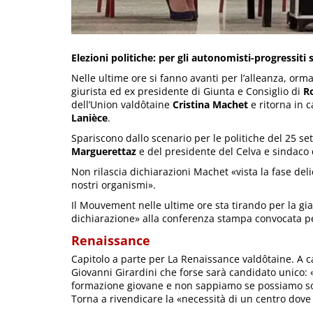
Elezioni politiche: per gli autonomisti-progressiti
Nelle ultime ore si fanno avanti per l’alleanza, ormai 
giurista ed ex presidente di Giunta e Consiglio di
R
dell’Union valdôtaine
Cristina Machet
e ritorna in 
Lanièce
.
Spariscono dallo scenario per le politiche del 25 s
Marguerettaz
e del presidente del Celva e sindaco
Non rilascia dichiarazioni Machet «vista la fase del
nostri organismi».
Il Mouvement nelle ultime ore sta tirando per la gi
dichiarazione» alla conferenza stampa convocata per
Renaissance
Capitolo a parte per La Renaissance valdôtaine. A c
Giovanni Girardini che forse sarà candidato unico:
formazione giovane e non sappiamo se possiamo so
Torna a rivendicare la «necessità di un centro dove