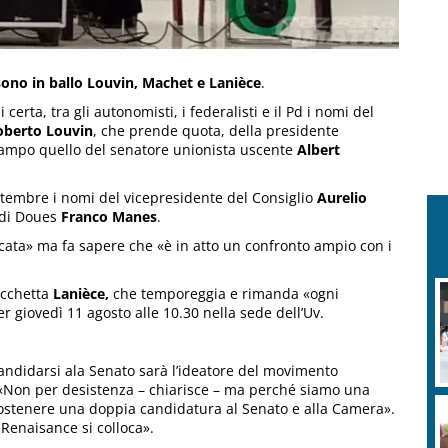
 sono in ballo Louvin, Machet e Lanièce
.
certa, tra gli autonomisti, i federalisti e il Pd i nomi del
oberto Louvin
, che prende quota, della presidente
campo quello del senatore unionista uscente
Albert
ettembre i nomi del vicepresidente del Consiglio
Aurelio
 di Doues
Franco Manes
.
icata» ma fa sapere che «è in atto un confronto ampio con i
acchetta
Lanièce,
che temporeggia e rimanda «ogni
 giovedì 11 agosto alle 10.30 nella sede dell’Uv.
andidarsi ala Senato sarà l’ideatore del movimento
 «Non per desistenza – chiarisce – ma perché siamo una
stenere una doppia candidatura al Senato e alla Camera».
 Renaisance si colloca».