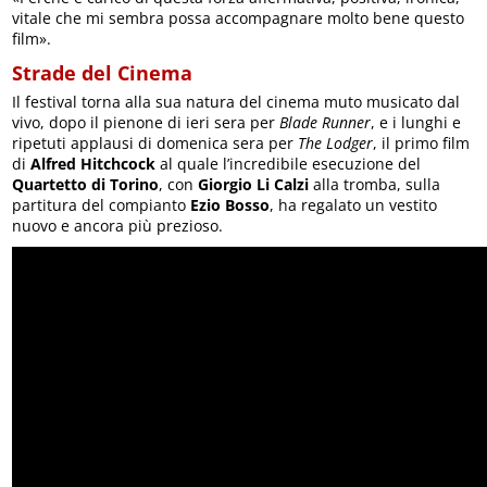
vitale che mi sembra possa accompagnare molto bene questo
film».
Strade del Cinema
Il festival torna alla sua natura del cinema muto musicato dal
vivo, dopo il pienone di ieri sera per
Blade Runner
, e i lunghi e
ripetuti applausi di domenica sera per
The Lodger
, il primo film
di
Alfred Hitchcock
al quale l’incredibile esecuzione del
Quartetto di Torino
, con
Giorgio Li Calzi
alla tromba, sulla
partitura del compianto
Ezio Bosso
, ha regalato un vestito
nuovo e ancora più prezioso.