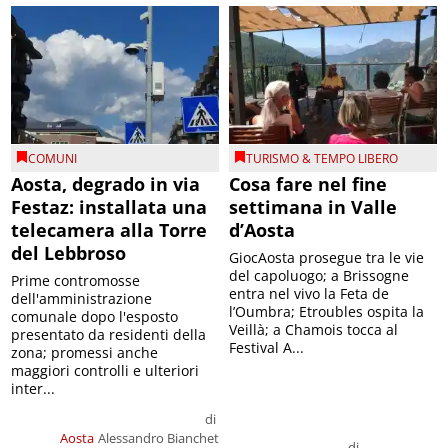
COMUNI
TURISMO & TEMPO LIBERO
Aosta, degrado in via
Cosa fare nel fine
Festaz: installata una
settimana in Valle
telecamera alla Torre
d’Aosta
del Lebbroso
GiocAosta prosegue tra le vie
del capoluogo; a Brissogne
Prime contromosse
entra nel vivo la Feta de
dell'amministrazione
l’Oumbra; Etroubles ospita la
comunale dopo l'esposto
Veillà; a Chamois tocca al
presentato da residenti della
Festival A...
zona; promessi anche
maggiori controlli e ulteriori
inter...
di
Aosta
Alessandro Bianchet
di