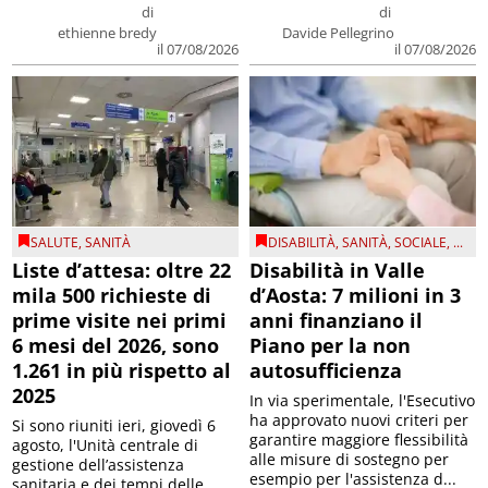
di
di
ethienne bredy
Davide Pellegrino
il 07/08/2026
il 07/08/2026
SALUTE
,
SANITÀ
DISABILITÀ
,
SANITÀ
,
SOCIALE
, ...
Liste d’attesa: oltre 22
Disabilità in Valle
mila 500 richieste di
d’Aosta: 7 milioni in 3
prime visite nei primi
anni finanziano il
6 mesi del 2026, sono
Piano per la non
1.261 in più rispetto al
autosufficienza
2025
In via sperimentale, l'Esecutivo
ha approvato nuovi criteri per
Si sono riuniti ieri, giovedì 6
garantire maggiore flessibilità
agosto, l'Unità centrale di
alle misure di sostegno per
gestione dell’assistenza
esempio per l'assistenza d...
sanitaria e dei tempi delle