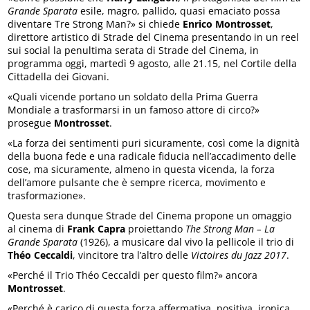
Grande Sparata
esile, magro, pallido, quasi emaciato possa
diventare Tre Strong Man?» si chiede
Enrico Montrosset
,
direttore artistico di Strade del Cinema presentando in un reel
sui social la penultima serata di Strade del Cinema, in
programma oggi, martedì 9 agosto, alle 21.15, nel Cortile della
Cittadella dei Giovani.
«Quali vicende portano un soldato della Prima Guerra
Mondiale a trasformarsi in un famoso attore di circo?»
prosegue
Montrosset
.
«La forza dei sentimenti puri sicuramente, così come la dignità
della buona fede e una radicale fiducia nell’accadimento delle
cose, ma sicuramente, almeno in questa vicenda, la forza
dell’amore pulsante che è sempre ricerca, movimento e
trasformazione».
Questa sera dunque Strade del Cinema propone un omaggio
al cinema di
Frank Capra
proiettando
The Strong Man – La
Grande Sparata
(1926), a musicare dal vivo la pellicole il trio di
Théo Ceccaldi
, vincitore tra l’altro delle
Victoires du Jazz 2017
.
«Perché il Trio Théo Ceccaldi per questo film?» ancora
Montrosset
.
«Perché è carico di questa forza affermativa, positiva, ironica,