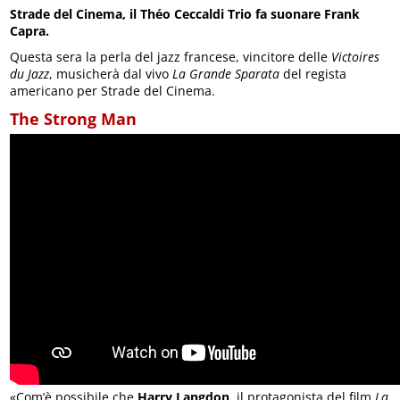
Strade del Cinema, il Théo Ceccaldi Trio fa suonare Frank
Capra.
Questa sera la perla del jazz francese, vincitore delle
Victoires
du Jazz
, musicherà dal vivo
La Grande Sparata
del regista
americano per Strade del Cinema.
The Strong Man
«Com’è possibile che
Harry Langdon
, il protagonista del film
La