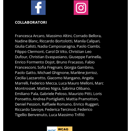
COLLABORATORI
Francesca Arcaro, Massimo Altini, Corrado Bellora,
Nadine Blanc, Riccardo Bortolotti, Manila Calipari,
Giulia Calisti, Nadia Camposaragna, Paolo Ciambi,
Filippo Clermont, Carol Di Vito, Christian Leo
Dufour, Christian Evaspasiano, Giuseppe Farinella,
Enrico Formento Dojot, Bruno Fracasso, Fabio
Francesconi, Sofia Fregnani, Giorgia Gambino,
Paolo Gatto, Michael Ghignone, Marlène Jorrioz,
Cecilia Lazzarotto, Giacomo Mangano, Angela
Marrelli, Federico Mecca, Luca Mauro Melloni, Marc
Montrosset, Matteo Nigra, Sabrina Olibano,
Emiliano Pala, Gabriele Peloso, Maurizio Pitti, Loris
Ponsetto, Andrea Portigliatti, Mattia Pramotton,
Deniel Pession, Raffaele Romano, Enrico Ruggeri,
Riccardo Savoye, Federica Tercinod, Federico
Tigellio Benvenuto, Luca Massimo Trifilò