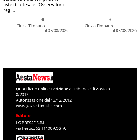
liste di attesa e l'Osservatorio
regi...
di
di
Cinzia Timpano
Cinzia Timpano
il 07/08/2026
il 07/08/2026
Quotidiano online Iscrizione al Tribunale di Aosta n.
8/2012
Autorizzazione del 13/12/2012
www.gazzettamatin.com
Editore
LG PRESSE S.R.L.
via Festaz, 52 11100 AOSTA