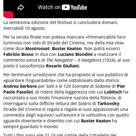
La ventesima edizione del festival si concluderà domani,
mercoledì 10 agosto.
Per la serata finale non poteva mancare «l’immancabile faro
luminoso non solo di Strade del Cinema, ma della mia vita»
come dice
Montrosset
,
Buster Keaton
. Non potrà esserci
Fabrizio Bosso
in duo con
Luciano Biondini
a realizzare il
commento sonoro di
The Navigator – Il navigatore
(1924), al suo
posto il sassofonista
Rosario Giuliani.
Per terminare un’edizione che ha proposto al suo pubblico di
«guardare l’inguardabile» come sottolineato dallo storico
Andrea Gerbore
per
Salò e le 120 Giornate di Sodoma
di
Pier
Paolo Pasolini
, di ridere della leggerezza con cui
Lubitsch
ha
raccontato a suo modo l’invasione nazista della Polonia, di
interrogarsi sulla difficile lettura del
Solaris
di
Tarkovsky
,
Strade del Cinema si regala e regala ai suoi appassionati una
commedia degli equivoci sull’amore e la solitudine con quello
sguardo divertente e divertito con cui
Buster Keaton
ha
sempre guardato il mondo.
Tutti i film sono alle 21.15 nel cortile della Cittadella dei