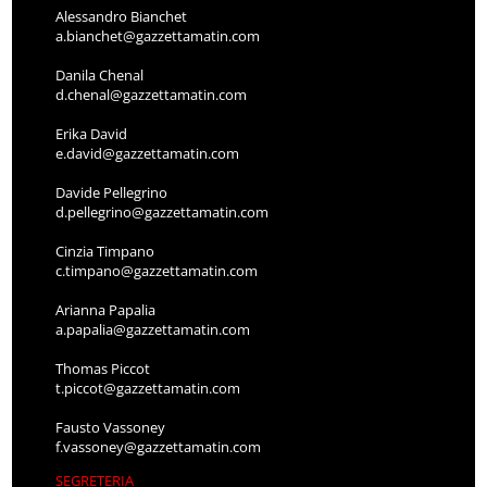
Alessandro Bianchet
a.bianchet@gazzettamatin.com
Danila Chenal
d.chenal@gazzettamatin.com
Erika David
e.david@gazzettamatin.com
Davide Pellegrino
d.pellegrino@gazzettamatin.com
Cinzia Timpano
c.timpano@gazzettamatin.com
Arianna Papalia
a.papalia@gazzettamatin.com
Thomas Piccot
t.piccot@gazzettamatin.com
Fausto Vassoney
f.vassoney@gazzettamatin.com
SEGRETERIA