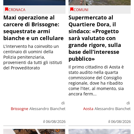
CRONACA
COMUNI
Maxi operazione al
Supermercato al
carcere di Brissogne:
Quartiere Dora, il
sequestrate armi
sindaco: «Progetto
bianche e un cellulare
sarà valutato con
grande rigore, sulla
L'intervento ha coinvolto un
base dell’interesse
centinaio di uomini della
Polizia penitenziaria,
pubblico»
provenienti da tutti gli istituti
Il primo cittadino di Aosta è
del Provveditorato
stato audito nella quarta
commissione del Consiglio
regionale, dove ha ribadito
come l'iter, al momento, sia
ancora ferm...
di
di
Brissogne
Alessandro Bianchet
Aosta
Alessandro Bianchet
il 06/08/2026
il 06/08/2026