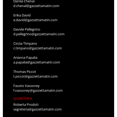
Danila Chenal
d.chenal@gazzettamatin.com
Erika David
e.david@gazzettamatin.com
Davide Pellegrino
d.pellegrino@gazzettamatin.com
Cinzia Timpano
c.timpano@gazzettamatin.com
Arianna Papalia
a.papalia@gazzettamatin.com
Thomas Piccot
t.piccot@gazzettamatin.com
Fausto Vassoney
f.vassoney@gazzettamatin.com
SEGRETERIA
Roberta Prodoti
segreteria@gazzettamatin.com