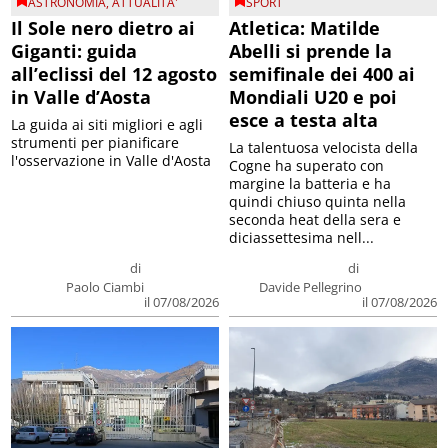
ASTRONOMIA
,
ATTUALITA'
SPORT
Il Sole nero dietro ai
Atletica: Matilde
Giganti: guida
Abelli si prende la
all’eclissi del 12 agosto
semifinale dei 400 ai
in Valle d’Aosta
Mondiali U20 e poi
esce a testa alta
La guida ai siti migliori e agli
strumenti per pianificare
La talentuosa velocista della
l'osservazione in Valle d'Aosta
Cogne ha superato con
margine la batteria e ha
quindi chiuso quinta nella
seconda heat della sera e
diciassettesima nell...
di
di
Paolo Ciambi
Davide Pellegrino
il 07/08/2026
il 07/08/2026