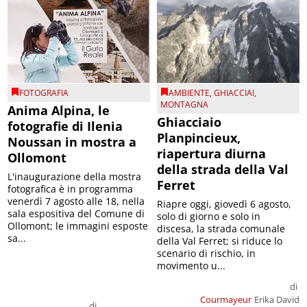
FOTOGRAFIA
AMBIENTE
,
GHIACCIAI
,
MONTAGNA
Anima Alpina, le
Ghiacciaio
fotografie di Ilenia
Planpincieux,
Noussan in mostra a
riapertura diurna
Ollomont
della strada della Val
L'inaugurazione della mostra
Ferret
fotografica è in programma
venerdì 7 agosto alle 18, nella
Riapre oggi, giovedì 6 agosto,
sala espositiva del Comune di
solo di giorno e solo in
Ollomont; le immagini esposte
discesa, la strada comunale
sa...
della Val Ferret; si riduce lo
scenario di rischio, in
movimento u...
di
Courmayeur
Erika David
di