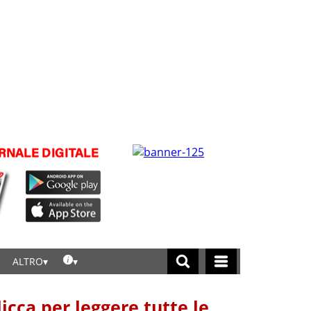
ALTRO
licca per leggere tutte le