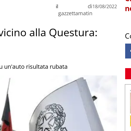
di
il
18/08/2022
n
gazzettamatin
vicino alla Questura:
C
u un'auto risultata rubata