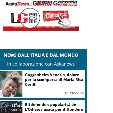
NEWS DALL'ITALIA E DAL MONDO
In collaborazione con Askanews
Covid, ‘Conte-day’ in
commissione: “non sono un
eroe ma un uomo corretto,
non troverete nulla”
il 06/08/2026
Guccini, Meloni: l’ho amato e