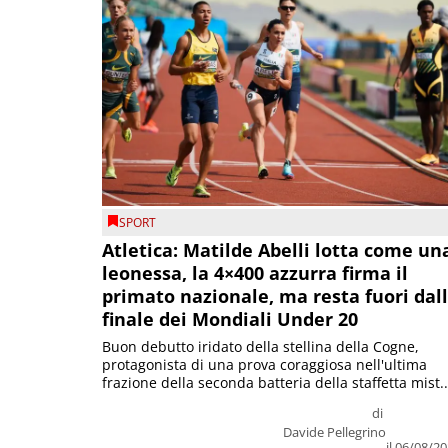
SPORT
Atletica: Matilde Abelli lotta come un
leonessa, la 4×400 azzurra firma il
primato nazionale, ma resta fuori dal
finale dei Mondiali Under 20
Buon debutto iridato della stellina della Cogne,
protagonista di una prova coraggiosa nell'ultima
frazione della seconda batteria della staffetta mist..
di
Davide Pellegrino
il 06/08/2