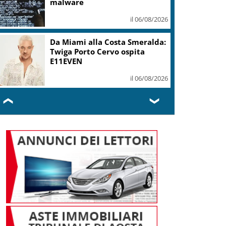
mi ha formato, continuerò a
cantarlo
il 06/08/2026
Sogin: in 2025 utile balza oltre
2,5 mln, decommissioning al
47,7%
il 06/08/2026
❮
❯