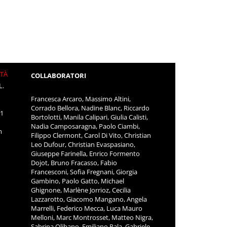
ITÀ
COLLABORATORI
L.
Francesca Arcaro, Massimo Altini,
Corrado Bellora, Nadine Blanc, Riccardo
11
Bortolotti, Manila Calipari, Giulia Calisti,
Nadia Camposaragna, Paolo Ciambi,
m
Filippo Clermont, Carol Di Vito, Christian
Leo Dufour, Christian Evaspasiano,
Giuseppe Farinella, Enrico Formento
Dojot, Bruno Fracasso, Fabio
Francesconi, Sofia Fregnani, Giorgia
Gambino, Paolo Gatto, Michael
Ghignone, Marlène Jorrioz, Cecilia
Lazzarotto, Giacomo Mangano, Angela
Marrelli, Federico Mecca, Luca Mauro
Melloni, Marc Montrosset, Matteo Nigra,
Sabrina Olibano, Emiliano Pala, Gabriele