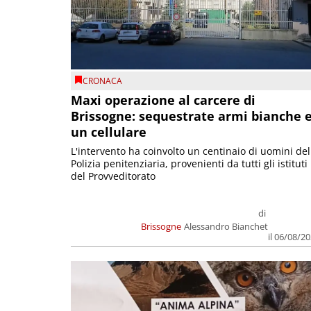
CRONACA
Maxi operazione al carcere di
Brissogne: sequestrate armi bianche 
un cellulare
L'intervento ha coinvolto un centinaio di uomini del
Polizia penitenziaria, provenienti da tutti gli istituti
del Provveditorato
di
Brissogne
Alessandro Bianchet
il 06/08/2