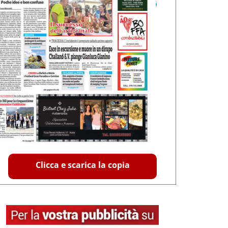
Clicca e scarica la copia