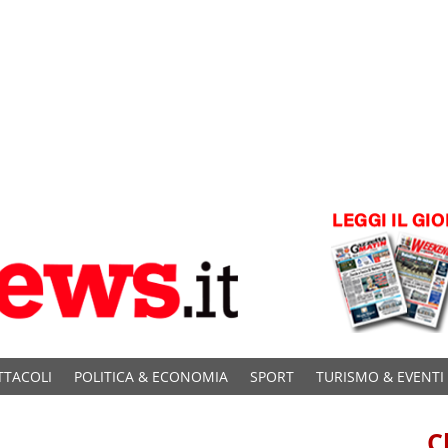
TTACOLI
POLITICA & ECONOMIA
SPORT
TURISMO & EVENTI
C