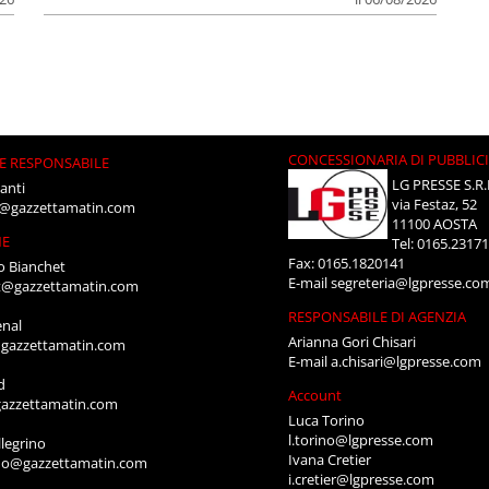
CONCESSIONARIA DI PUBBLIC
E RESPONSABILE
LG PRESSE S.R.
anti
via Festaz, 52
i@gazzettamatin.com
11100 AOSTA
NE
Tel: 0165.2317
Fax: 0165.1820141
o Bianchet
E-mail
segreteria@lgpresse.co
t@gazzettamatin.com
RESPONSABILE DI AGENZIA
enal
Arianna Gori Chisari
gazzettamatin.com
E-mail
a.chisari@lgpresse.com
d
Account
azzettamatin.com
Luca Torino
l.torino@lgpresse.com
legrino
Ivana Cretier
ino@gazzettamatin.com
i.cretier@lgpresse.com