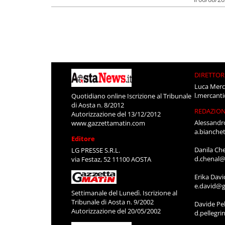
DIRETTOR
Luca Merc
l.mercant
Quotidiano online Iscrizione al Tribunale
di Aosta n. 8/2012
REDAZIO
Autorizzazione del 13/12/2012
Alessandr
www.gazzettamatin.com
a.bianche
Editore
Danila Ch
LG PRESSE S.R.L.
d.chenal@
via Festaz, 52 11100 AOSTA
Erika Davi
e.david@g
Settimanale del Lunedì. Iscrizione al
Tribunale di Aosta n. 9/2002
Davide Pel
Autorizzazione del 20/05/2002
d.pellegr