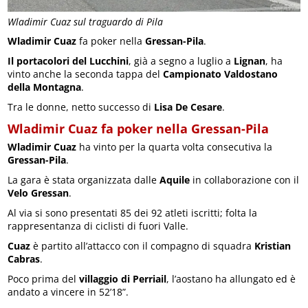
Wladimir Cuaz sul traguardo di Pila
Wladimir Cuaz
fa poker nella
Gressan-Pila
.
Il portacolori del Lucchini
, già a segno a luglio a
Lignan
, ha
vinto anche la seconda tappa del
Campionato Valdostano
della Montagna
.
Tra le donne, netto successo di
Lisa De Cesare
.
Wladimir Cuaz fa poker nella Gressan-Pila
Wladimir Cuaz
ha vinto per la quarta volta consecutiva la
Gressan-Pila
.
La gara è stata organizzata dalle
Aquile
in collaborazione con il
Velo Gressan
.
Al via si sono presentati 85 dei 92 atleti iscritti; folta la
rappresentanza di ciclisti di fuori Valle.
Cuaz
è partito all’attacco con il compagno di squadra
Kristian
Cabras
.
Poco prima del
villaggio di Perriail
, l’aostano ha allungato ed è
andato a vincere in 52’18”.