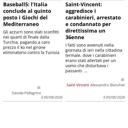
Baseball5: l’Italia
Saint-Vincent:
conclude al quinto
aggredisce i
posto i Giochi del
carabinieri, arrestato
Mediterraneo
e condannato per
direttissima un
Gli azzurri sono stati sconfitti
36enne
nei quarti di finale dalla
Turchia, pagando a caro
I fatti sono avvenuti nella
prezzo il ko nel girone
giornata di ieri nella cittadina
eliminatorio contro la Tunisia
termale, dove i carabinieri
erano stati allertati per un
uomo che disturbava i
passanti. ...
di
Saint-Vincent
Alessandro Bianchet
di
Davide Pellegrino
il 05/08/2026
il 05/08/2026