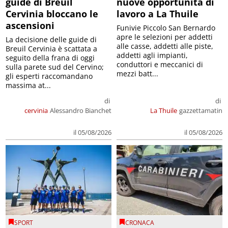
guide di Breuil
nuove opportunità di
Cervinia bloccano le
lavoro a La Thuile
ascensioni
Funivie Piccolo San Bernardo
apre le selezioni per addetti
La decisione delle guide di
alle casse, addetti alle piste,
Breuil Cervinia è scattata a
addetti agli impianti,
seguito della frana di oggi
conduttori e meccanici di
sulla parete sud del Cervino;
mezzi batt...
gli esperti raccomandano
massima at...
di
di
cervinia
Alessandro Bianchet
La Thuile
gazzettamatin
il 05/08/2026
il 05/08/2026
SPORT
CRONACA