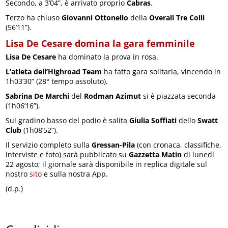
Secondo, a 3’04”, è arrivato proprio
Cabras
.
Terzo ha chiuso
Giovanni Ottonello
della
Overall Tre Colli
(56’11”).
Lisa De Cesare domina la gara femminile
Lisa De Cesare
ha dominato la prova in rosa.
L’atleta dell’Highroad Team
ha fatto gara solitaria, vincendo in
1h03’30” (28° tempo assoluto).
Sabrina De Marchi
del
Rodman Azimut
si è piazzata seconda
(1h06’16”).
Sul gradino basso del podio è salita
Giulia Soffiati
dello
Swatt
Club
(1h08’52”).
Il servizio completo sulla
Gressan-Pila
(con cronaca, classifiche,
interviste e foto) sarà pubblicato su
Gazzetta Matin
di lunedì
22 agosto; il giornale sarà disponibile in replica digitale sul
nostro
sito
e sulla nostra App.
(d.p.)