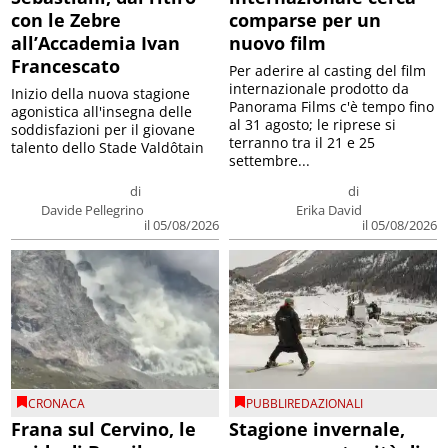
con le Zebre
comparse per un
all’Accademia Ivan
nuovo film
Francescato
Per aderire al casting del film
internazionale prodotto da
Inizio della nuova stagione
Panorama Films c'è tempo fino
agonistica all'insegna delle
al 31 agosto; le riprese si
soddisfazioni per il giovane
terranno tra il 21 e 25
talento dello Stade Valdôtain
settembre...
di
di
Davide Pellegrino
Erika David
il 05/08/2026
il 05/08/2026
CRONACA
PUBBLIREDAZIONALI
Frana sul Cervino, le
Stagione invernale,