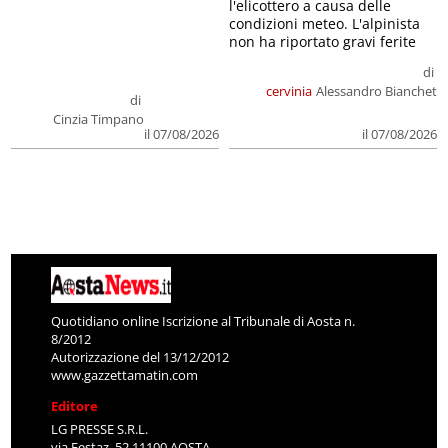
l'elicottero a causa delle
condizioni meteo. L'alpinista
non ha riportato gravi ferite
di
cervinia
Alessandro Bianchet
di
Cinzia Timpano
il 07/08/2026
il 07/08/2026
Quotidiano online Iscrizione al Tribunale di Aosta n.
8/2012
Autorizzazione del 13/12/2012
www.gazzettamatin.com
Editore
LG PRESSE S.R.L.
via Festaz, 52 11100 AOSTA