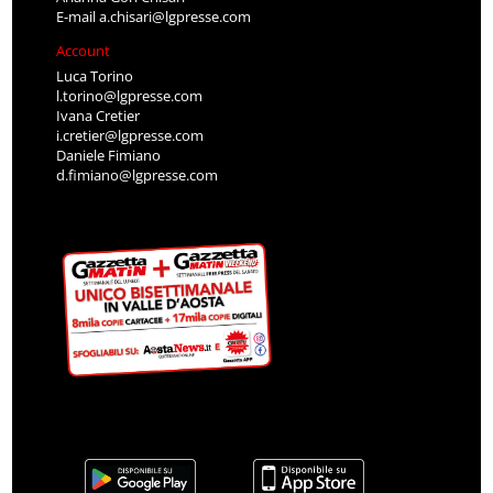
E-mail
a.chisari@lgpresse.com
Account
Luca Torino
l.torino@lgpresse.com
Ivana Cretier
i.cretier@lgpresse.com
Daniele Fimiano
d.fimiano@lgpresse.com