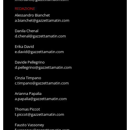
REDAZIONE
Alessandro Bianchet
a.bianchet@gazzettamatin.com
Danila Chenal
d.chenal@gazzettamatin.com
Erika David
e.david@gazzettamatin.com
Davide Pellegrino
d.pellegrino@gazzettamatin.com
Cinzia Timpano
c.timpano@gazzettamatin.com
Arianna Papalia
a.papalia@gazzettamatin.com
Thomas Piccot
t.piccot@gazzettamatin.com
Fausto Vassoney
f.vassoney@gazzettamatin.com