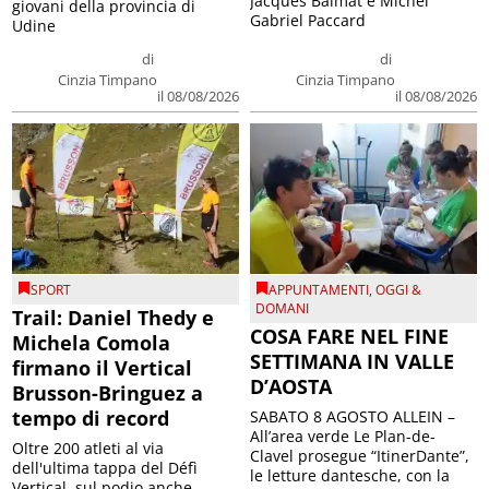
Jacques Balmat e Michel
giovani della provincia di
Gabriel Paccard
Udine
di
di
Cinzia Timpano
Cinzia Timpano
il 08/08/2026
il 08/08/2026
SPORT
APPUNTAMENTI
,
OGGI &
DOMANI
Trail: Daniel Thedy e
COSA FARE NEL FINE
Michela Comola
SETTIMANA IN VALLE
firmano il Vertical
D’AOSTA
Brusson-Bringuez a
tempo di record
SABATO 8 AGOSTO ALLEIN –
All’area verde Le Plan-de-
Oltre 200 atleti al via
Clavel prosegue “ItinerDante”,
dell'ultima tappa del Défì
le letture dantesche, con la
Vertical, sul podio anche