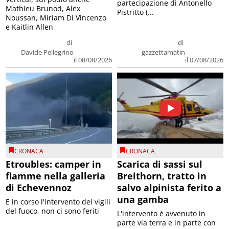
partecipazione di Antonello
Mathieu Brunod, Alex
Pistritto (...
Noussan, Miriam Di Vincenzo
e Kaitlin Allen
di
di
Davide Pellegrino
gazzettamatin
il 08/08/2026
il 07/08/2026
CRONACA
CRONACA
Etroubles: camper in
Scarica di sassi sul
fiamme nella galleria
Breithorn, tratto in
di Echevennoz
salvo alpinista ferito a
una gamba
E in corso l'intervento dei vigili
del fuoco, non ci sono feriti
L'intervento è avvenuto in
parte via terra e in parte con