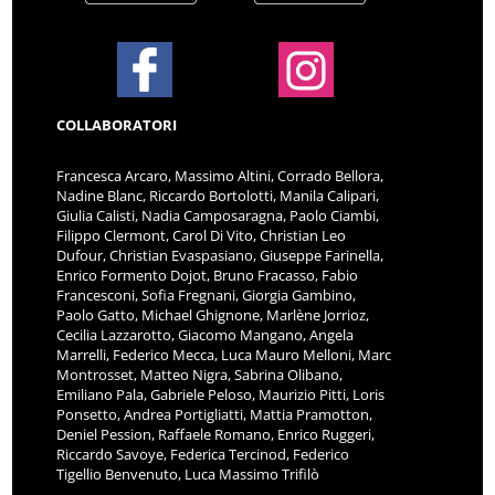
COLLABORATORI
Francesca Arcaro, Massimo Altini, Corrado Bellora,
Nadine Blanc, Riccardo Bortolotti, Manila Calipari,
Giulia Calisti, Nadia Camposaragna, Paolo Ciambi,
Filippo Clermont, Carol Di Vito, Christian Leo
Dufour, Christian Evaspasiano, Giuseppe Farinella,
Enrico Formento Dojot, Bruno Fracasso, Fabio
Francesconi, Sofia Fregnani, Giorgia Gambino,
Paolo Gatto, Michael Ghignone, Marlène Jorrioz,
Cecilia Lazzarotto, Giacomo Mangano, Angela
Marrelli, Federico Mecca, Luca Mauro Melloni, Marc
Montrosset, Matteo Nigra, Sabrina Olibano,
Emiliano Pala, Gabriele Peloso, Maurizio Pitti, Loris
Ponsetto, Andrea Portigliatti, Mattia Pramotton,
Deniel Pession, Raffaele Romano, Enrico Ruggeri,
Riccardo Savoye, Federica Tercinod, Federico
Tigellio Benvenuto, Luca Massimo Trifilò