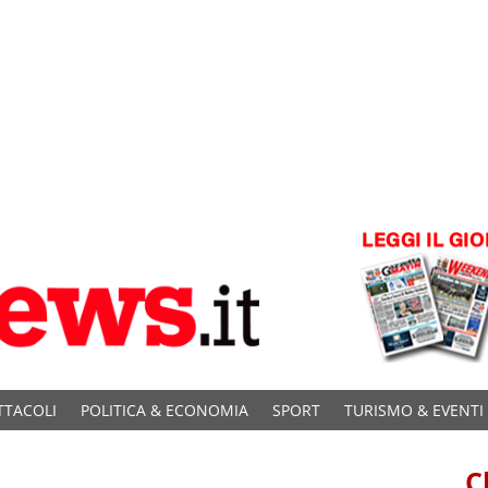
TTACOLI
POLITICA & ECONOMIA
SPORT
TURISMO & EVENTI
C