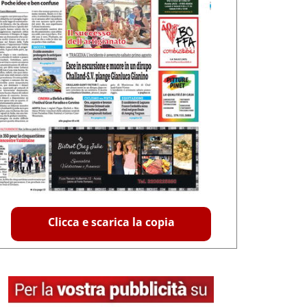
Clicca e scarica la copia