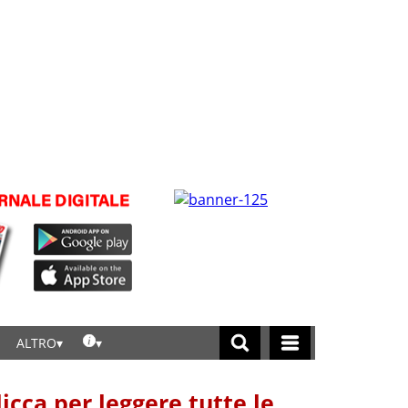
ALTRO
licca per leggere tutte le