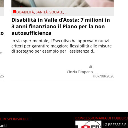
DISABILITÀ
,
SANITÀ
,
SOCIALE
, ...
Disabilità in Valle d’Aosta: 7 milioni in
3 anni finanziano il Piano per la non
to
autosufficienza
In via sperimentale, l'Esecutivo ha approvato nuovi
criteri per garantire maggiore flessibilità alle misure
di sostegno per esempio per l'assistenza d...
le
di
Cinzia Timpano
026
il 07/08/2026
CONCESSIONARIA DI PUBBLIC
E RESPONSABILE
LG PRESSE S.R.
anti