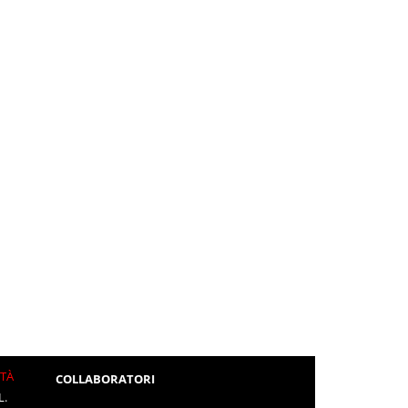
ITÀ
COLLABORATORI
L.