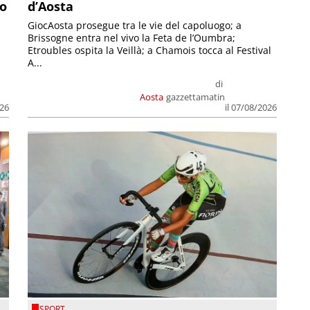
so
d’Aosta
GiocAosta prosegue tra le vie del capoluogo; a
Brissogne entra nel vivo la Feta de l’Oumbra;
.
Etroubles ospita la Veillà; a Chamois tocca al Festival
A...
di
Aosta
gazzettamatin
026
il 07/08/2026
SPORT