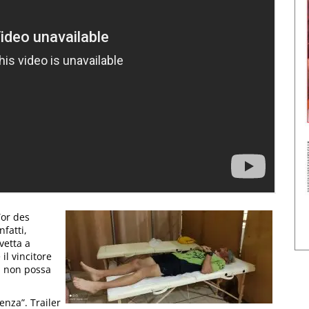
Tor des
nfatti,
vetta a
il vincitore
, non possa
enza”. Trailer