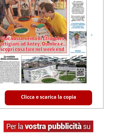
Clicca e scarica la copia