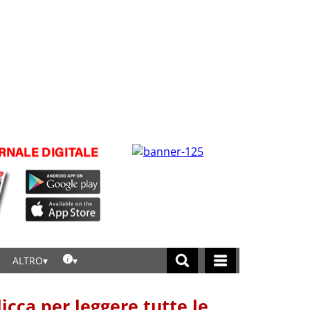
ALTRO
licca per leggere tutte le