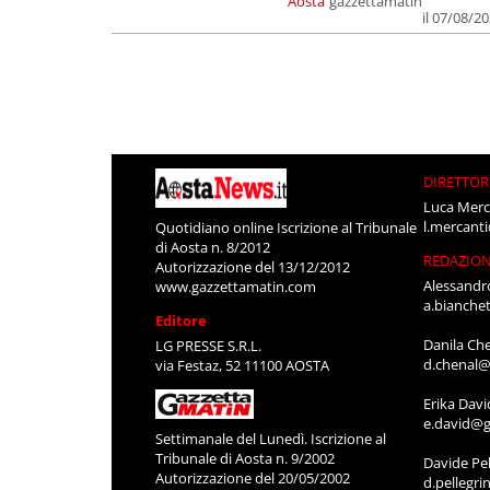
Aosta
gazzettamatin
il 07/08/2
DIRETTOR
Luca Merc
l.mercant
Quotidiano online Iscrizione al Tribunale
di Aosta n. 8/2012
REDAZIO
Autorizzazione del 13/12/2012
Alessandr
www.gazzettamatin.com
a.bianche
Editore
Danila Ch
LG PRESSE S.R.L.
d.chenal@
via Festaz, 52 11100 AOSTA
Erika Davi
e.david@g
Settimanale del Lunedì. Iscrizione al
Tribunale di Aosta n. 9/2002
Davide Pel
Autorizzazione del 20/05/2002
d.pellegr