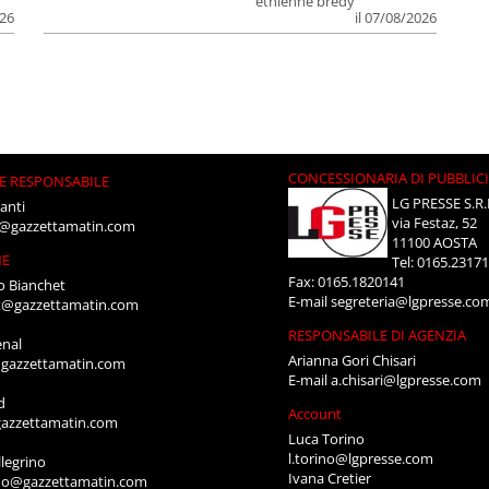
ethienne bredy
026
il 07/08/2026
CONCESSIONARIA DI PUBBLIC
E RESPONSABILE
LG PRESSE S.R.
anti
via Festaz, 52
i@gazzettamatin.com
11100 AOSTA
NE
Tel: 0165.2317
Fax: 0165.1820141
o Bianchet
E-mail
segreteria@lgpresse.co
t@gazzettamatin.com
RESPONSABILE DI AGENZIA
enal
Arianna Gori Chisari
gazzettamatin.com
E-mail
a.chisari@lgpresse.com
d
Account
azzettamatin.com
Luca Torino
l.torino@lgpresse.com
legrino
Ivana Cretier
ino@gazzettamatin.com