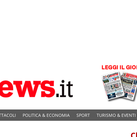
TTACOLI
POLITICA & ECONOMIA
SPORT
TURISMO & EVENTI
C