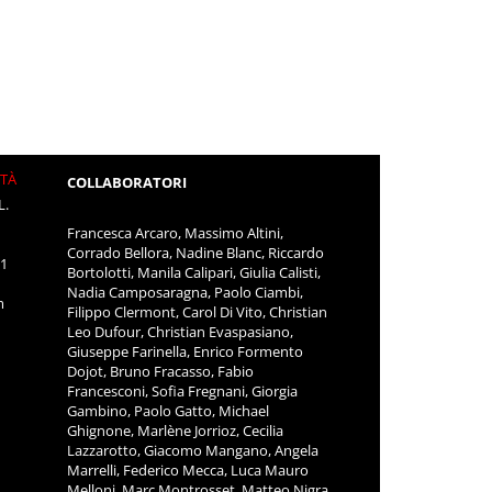
ITÀ
COLLABORATORI
L.
Francesca Arcaro, Massimo Altini,
Corrado Bellora, Nadine Blanc, Riccardo
11
Bortolotti, Manila Calipari, Giulia Calisti,
Nadia Camposaragna, Paolo Ciambi,
m
Filippo Clermont, Carol Di Vito, Christian
Leo Dufour, Christian Evaspasiano,
Giuseppe Farinella, Enrico Formento
Dojot, Bruno Fracasso, Fabio
Francesconi, Sofia Fregnani, Giorgia
Gambino, Paolo Gatto, Michael
Ghignone, Marlène Jorrioz, Cecilia
Lazzarotto, Giacomo Mangano, Angela
Marrelli, Federico Mecca, Luca Mauro
Melloni, Marc Montrosset, Matteo Nigra,