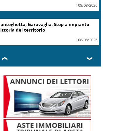
record 2025
il 07/08/2026
Turismo, Osservatorio
Telepass: +20% di interesse
per i viaggi in auto
il 07/08/2026
❮
❯