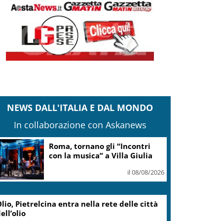
NEWS DALL'ITALIA E DAL MONDO
In collaborazione con Askanews
Adyen e GetYourGuide: 15
anni di innovazione per le
esperienze di viaggio
il 07/08/2026
Caretta caretta, circa 280 nidi
individuati in Italia dopo