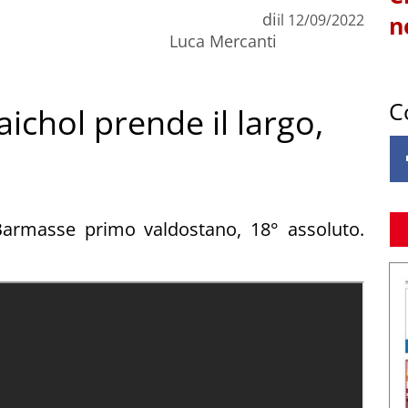
di
il
12/09/2022
n
Luca Mercanti
C
ichol prende il largo,
Barmasse primo valdostano, 18° assoluto.