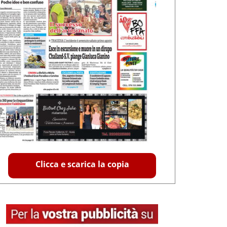
Clicca e scarica la copia