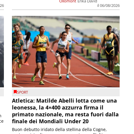
Ollomont
Erika David
026
il 06/08/2026
SPORT
Atletica: Matilde Abelli lotta come una
leonessa, la 4×400 azzurra firma il
primato nazionale, ma resta fuori dalla
n
finale dei Mondiali Under 20
ce
Buon debutto iridato della stellina della Cogne,