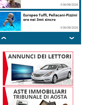
uguaglianza
il 06/08/2026
Mediobanca sigla il I semestre
con risultati da record, utile
+6% a 711 mln
il 06/08/2026
❮
❯