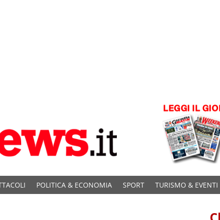
TTACOLI
POLITICA & ECONOMIA
SPORT
TURISMO & EVENTI
C