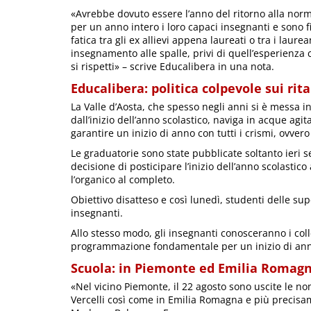
«Avrebbe dovuto essere l’anno del ritorno alla norma
per un anno intero i loro capaci insegnanti e sono fi
fatica tra gli ex allievi appena laureati o tra i la
insegnamento alle spalle, privi di quell’esperienza
si rispetti» – scrive Educalibera in una nota.
Educalibera: politica colpevole sui rit
La Valle d’Aosta, che spesso negli anni si è messa i
dall’inizio dell’anno scolastico, naviga in acque agi
garantire un inizio di anno con tutti i crismi, ovver
Le graduatorie sono state pubblicate soltanto ieri s
decisione di posticipare l’inizio dell’anno scolastico
l’organico al completo.
Obiettivo disatteso e così lunedì, studenti delle su
insegnanti.
Allo stesso modo, gli insegnanti conosceranno i coll
programmazione fondamentale per un inizio di anno
Scuola: in Piemonte ed Emilia Romagn
«Nel vicino Piemonte, il 22 agosto sono uscite le no
Vercelli così come in Emilia Romagna e più precisa