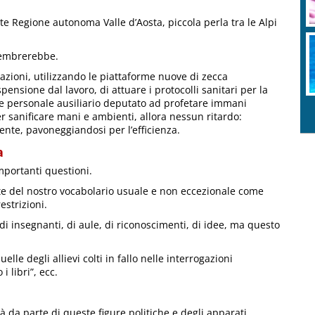
te Regione autonoma Valle d’Aosta, piccola perla tra le Alpi
sembrerebbe.
azioni, utilizzando le piattaforme nuove di zecca
spensione dal lavoro, di attuare i protocolli sanitari per la
re personale ausiliario deputato ad profetare immani
r sanificare mani e ambienti, allora nessun ritardo:
nte, pavoneggiandosi per l’efficienza.
a
mportanti questioni.
te del nostro vocabolario usuale e non eccezionale come
estrizioni.
 insegnanti, di aule, di riconoscimenti, di idee, ma questo
lle degli allievi colti in fallo nelle interrogazioni
 libri”, ecc.
à da parte di queste figure politiche e degli apparati