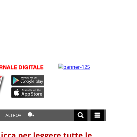
ALTRO
licca per leggere tutte le