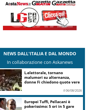
NEWS DALL'ITALIA E DAL MONDO
In collaborazione con Askanews
Mattarella: le canzoni di
Guccini parlano di giustizia e
uguaglianza
il 06/08/2026
Guccini, Mattarella: sue
canzoni parlano di giustizia e