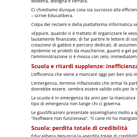
Modena, Bologna e Ferrara.
Ci chiediamo dunque cosa sia successo alla efficien
– scrive Educalibera.
Colpa dei reclami e della piattaforma informatica 
«Eppure, quando si è trattato di organizzare le vess
lautamente finanziate, di far partire le lettere di so
creazione di gabbie e percorsi dedicati, di assume
epidemie se protetti da mascherine, guanti e gel pe
l’amministrazione si è mossa con zelo, immediatame
Scuola e ritardi supplenze: inefficienz
L’efficienza che viene a mancare oggi per ben più i
L’emergenza, termine inflazionato che ormai fa par
dovrebbe essere, sembra essere valido solo per le r
La scuola è in emergenza da anni per la mancanza di
tipo di emergenza non tange chi ci governa.
Le giustificazioni presentate assomigliano molto a que
“ilsoftware non funzionava”, “il cane mi ha mangiato i
Scuola: perdita totale di credibilità
Educalibera denuncia la «perdita totale di credibilit