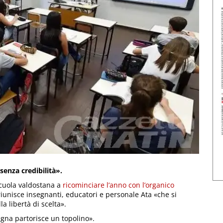
senza credibilità».
scuola valdostana a
ricominciare l’anno con l’organico
riunisce insegnanti, educatori e personale Ata «che si
la libertà di scelta».
agna partorisce un topolino».