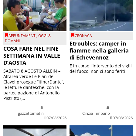
APPUNTAMENTI
,
OGGI &
CRONACA
DOMANI
Etroubles: camper in
COSA FARE NEL FINE
fiamme nella galleria
SETTIMANA IN VALLE
di Echevennoz
D’AOSTA
E in corso l'intervento dei vigili
SABATO 8 AGOSTO ALLEIN –
del fuoco, non ci sono feriti
All’area verde Le Plan-de-
Clavel prosegue “ItinerDante”,
le letture dantesche, con la
partecipazione di Antonello
Pistritto (...
di
di
gazzettamatin
Cinzia Timpano
il 07/08/2026
il 07/08/2026