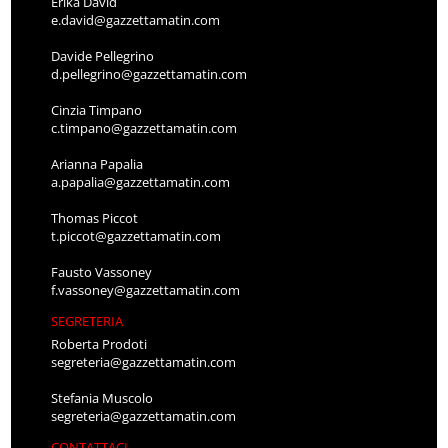
Erika David
e.david@gazzettamatin.com
Davide Pellegrino
d.pellegrino@gazzettamatin.com
Cinzia Timpano
c.timpano@gazzettamatin.com
Arianna Papalia
a.papalia@gazzettamatin.com
Thomas Piccot
t.piccot@gazzettamatin.com
Fausto Vassoney
f.vassoney@gazzettamatin.com
SEGRETERIA
Roberta Prodoti
segreteria@gazzettamatin.com
Stefania Muscolo
segreteria@gazzettamatin.com
CONTATTACI