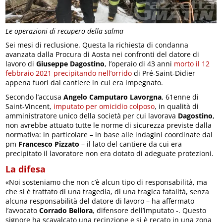
Le operazioni di recupero della salma
Sei mesi di reclusione. Questa la richiesta di condanna
avanzata dalla Procura di Aosta nei confronti del datore di
lavoro di
Giuseppe Dagostino
, l’operaio di 43 anni
morto il 12
febbraio 2021 precipitando nell’orrido
di Pré-Saint-Didier
appena fuori dal cantiere in cui era impegnato.
Secondo l’accusa
Angelo Camputaro Lavorgna
, 61enne di
Saint-Vincent,
imputato per omicidio colposo
, in qualità di
amministratore unico della società per cui lavorava
Dagostino
,
non avrebbe attuato tutte le norme di sicurezza previste dalla
normativa: in particolare – in base alle indagini coordinate dal
pm
Francesco Pizzato
– il lato del cantiere da cui era
precipitato il lavoratore non era dotato di adeguate protezioni.
La difesa
«Noi sosteniamo che non c’è alcun tipo di responsabilità, ma
che si è trattato di una tragedia, di una tragica fatalità, senza
alcuna responsabilità del datore di lavoro – ha affermato
l’avvocato
Corrado Bellora
, difensore dell’imputato -. Questo
signore ha scavalcato una recinzione e si è recato in una zona