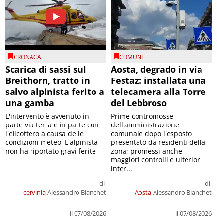
CRONACA
COMUNI
Scarica di sassi sul
Aosta, degrado in via
Breithorn, tratto in
Festaz: installata una
salvo alpinista ferito a
telecamera alla Torre
una gamba
del Lebbroso
L'intervento è avvenuto in
Prime contromosse
parte via terra e in parte con
dell'amministrazione
l'elicottero a causa delle
comunale dopo l'esposto
condizioni meteo. L'alpinista
presentato da residenti della
non ha riportato gravi ferite
zona; promessi anche
maggiori controlli e ulteriori
inter...
di
di
cervinia
Alessandro Bianchet
Aosta
Alessandro Bianchet
il 07/08/2026
il 07/08/2026