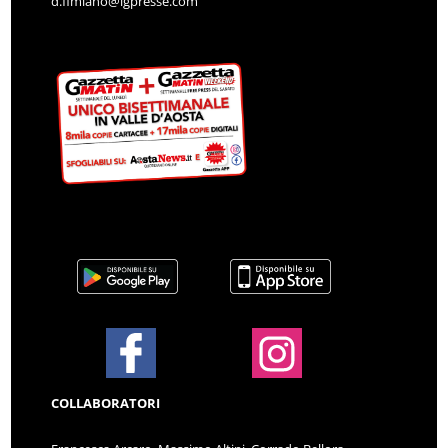
d.fimiano@lgpresse.com
COLLABORATORI