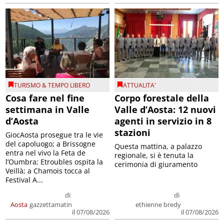
TURISMO & TEMPO LIBERO
ATTUALITA'
Cosa fare nel fine
Corpo forestale della
settimana in Valle
Valle d’Aosta: 12 nuovi
d’Aosta
agenti in servizio in 8
stazioni
GiocAosta prosegue tra le vie
del capoluogo; a Brissogne
Questa mattina, a palazzo
entra nel vivo la Feta de
regionale, si è tenuta la
l’Oumbra; Etroubles ospita la
cerimonia di giuramento
Veillà; a Chamois tocca al
Festival A...
di
di
Aosta
gazzettamatin
ethienne bredy
il 07/08/2026
il 07/08/2026