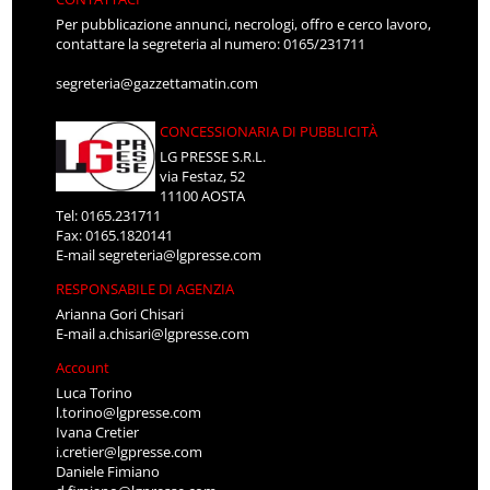
Per pubblicazione annunci, necrologi, offro e cerco lavoro,
contattare la segreteria al numero: 0165/231711
segreteria@gazzettamatin.com
CONCESSIONARIA DI PUBBLICITÀ
LG PRESSE S.R.L.
via Festaz, 52
11100 AOSTA
Tel: 0165.231711
Fax: 0165.1820141
E-mail
segreteria@lgpresse.com
RESPONSABILE DI AGENZIA
Arianna Gori Chisari
E-mail
a.chisari@lgpresse.com
Account
Luca Torino
l.torino@lgpresse.com
Ivana Cretier
i.cretier@lgpresse.com
Daniele Fimiano