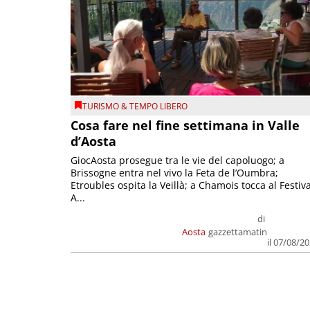
TURISMO & TEMPO LIBERO
Cosa fare nel fine settimana in Valle
d’Aosta
GiocAosta prosegue tra le vie del capoluogo; a
Brissogne entra nel vivo la Feta de l’Oumbra;
Etroubles ospita la Veillà; a Chamois tocca al Festiva
A...
di
Aosta
gazzettamatin
il 07/08/2