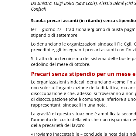
Da sinistra, Luigi Bolici (Savt Ecole), Alessia Démé (Cis
Confsal)
Scuola: precari assunti (in ritardo) senza stipend
Ieri – giorno 27 – tradizionale ‘giorno di busta paga
stipendio di settembre.
Lo denunciano le organizzazioni sindacali Flc Cgil, 
prevedibile, gli insegnanti precari assunti con l’ini
Si tratta di un tecnicismo del sistema delle buste 
cedolino del mese di ottobre.
Precari senza stipendio per un mese 
Le organizzazioni sindacali denunciano «come l’ini
non solo sull’organizzazione della didattica, ma anc
disoccupazione e che, adesso, si troveranno a non
di disoccupazione (che è comunque inferiore a uno 
rappresentanti sindacali in una nota.
La gravità di questa situazione è amplificata secon
l’aumento del costo della vita che non risparmia ne
della precarietà del lavoro.
«Troviamo inaccettabile – conclude la nota dei sindac