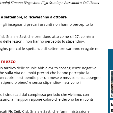
l Scuola) Simona D'Agostino (Cgil Scuola) e Alessandro Celi (Snals
io a settembre, lo riceveranno a ottobre.
’ – gli insegnanti precari assunti non hanno percepito lo
Cisl, Snals e Savt che prendono atto come «il 27, com’era
zio delle lezioni, non hanno percepito lo stipendio».
paghe, per cui le spettanze di settembre saranno erogate nel
e mezzo
zio tardivo delle scuole abbia avuto conseguenze negative
he sulla vita dei molti precari che hanno percepito la
 percepire lo stipendio per un mese e mezzo: senza assegno
stipendio pieno) e senza stipendio» – scrivono i
do i sindacati dal complesso periodo che viviamo, con
ssuno, a maggior ragione coloro che devono fare i conti
M
g
ati Flc Cgil, Cisl, Snals e Savt, che l’amministrazione