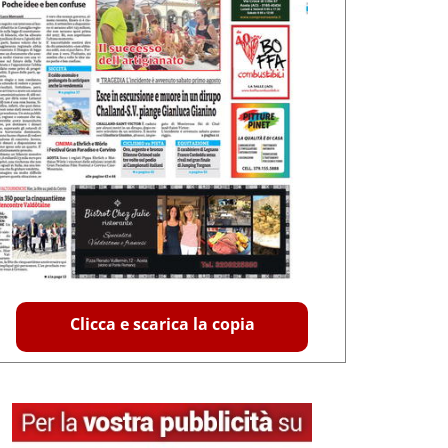
Clicca e scarica la copia