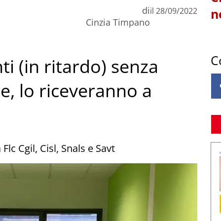
di
il
28/09/2022
n
Cinzia Timpano
C
ti (in ritardo) senza
e, lo riceveranno a
lc Cgil, Cisl, Snals e Savt