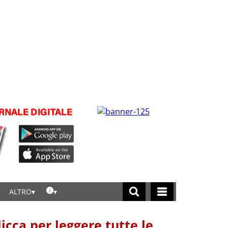
ALTRO
licca per leggere tutte le