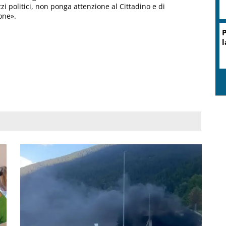
zi politici, non ponga attenzione al Cittadino e di
one».
P
l