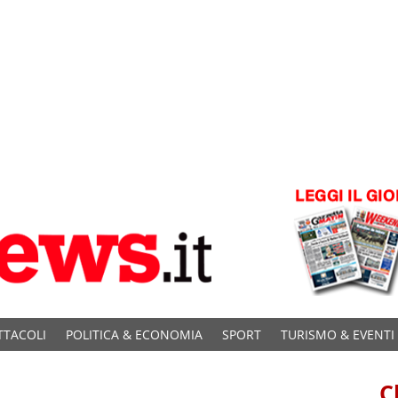
TTACOLI
POLITICA & ECONOMIA
SPORT
TURISMO & EVENTI
C